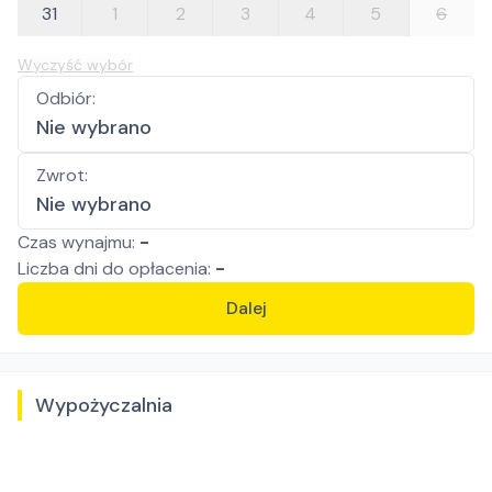
31
1
2
3
4
5
6
Wyczyść wybór
Odbiór
:
Nie wybrano
Zwrot
:
Nie wybrano
Czas wynajmu:
-
Liczba
dni
do opłacenia:
-
Dalej
Wypożyczalnia