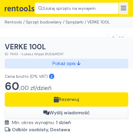
Szukaj sprzętu na wynajem
Rentools
/
Sprzęt budowlany
/
Sprężarki
/
VERKE 100L
VERKE 100L
ID:
7943
-
Łukasz Wojas BUD&RENT
Pokaż opis
Cena brutto
(0% VAT)
60
,
00
zł/
dzień
Rezerwuj
Wyślij wiadomość
Min. okres wynajmu:
1
dzień
Odbiór osobisty, Dostawa