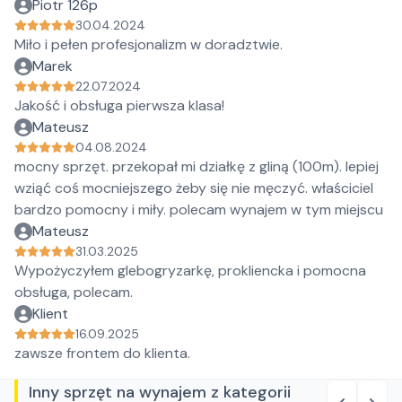
Piotr 126p
30.04.2024
Miło i pełen profesjonalizm w doradztwie.
Marek
22.07.2024
Jakość i obsługa pierwsza klasa!
Mateusz
04.08.2024
mocny sprzęt. przekopał mi działkę z gliną (100m). lepiej
wziąć coś mocniejszego żeby się nie męczyć. właściciel
bardzo pomocny i miły. polecam wynajem w tym miejscu
Mateusz
31.03.2025
Wypożyczyłem glebogryzarkę, prokliencka i pomocna
obsługa, polecam.
Klient
16.09.2025
zawsze frontem do klienta.
Inny sprzęt na wynajem z kategorii