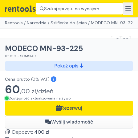
Szukaj sprzętu na wynajem
Rentools
/
Narzędzia
/
Szlifierka do ścian
/
MODECO MN-93-225
MODECO MN-93-225
ID:
810
-
SOMSIAD
Pokaż opis
Cena brutto
(0% VAT)
60
,
00
zł/
dzień
Dostępność aktualizowana na żywo
Rezerwuj
Wyślij wiadomość
Depozyt:
400
zł