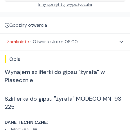
Inny sprzęt tej wypożyczalni
Godziny otwarcia
Zamknięte
⋅
Otwarte
Jutro 08:00
Opis
Wynajem szlifierki do gipsu "żyrafa" w
Piasecznie
Szlifierka do gipsu "żyrafa" MODECO MN-93-
225
DANE TECHNICZNE:
Moc: 600 W