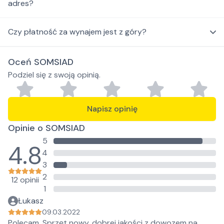
adres?
Czy płatność za wynajem jest z góry?
Oceń SOMSIAD
Podziel się z swoją opinią.
Napisz opinię
Opinie o SOMSIAD
5
4.8
4
3
2
12 opinii
1
Łukasz
09.03.2022
Polecam, Sprzęt nowy, dobrej jakości z dowozem na