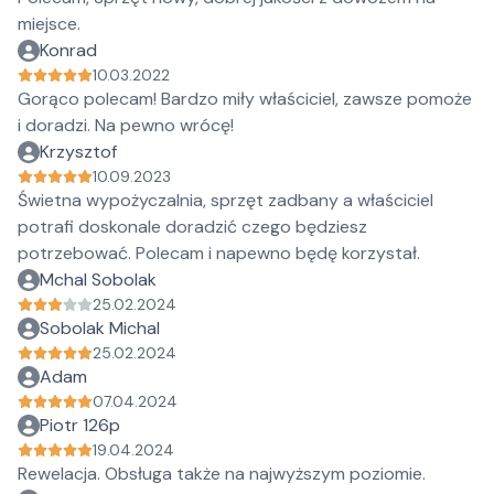
miejsce.
Konrad
10.03.2022
Gorąco polecam! Bardzo miły właściciel, zawsze pomoże
i doradzi. Na pewno wrócę!
Krzysztof
10.09.2023
Świetna wypożyczalnia, sprzęt zadbany a właściciel
potrafi doskonale doradzić czego będziesz
potrzebować. Polecam i napewno będę korzystał.
Mchal Sobolak
25.02.2024
Sobolak Michal
25.02.2024
Adam
07.04.2024
Piotr 126p
19.04.2024
Rewelacja. Obsługa także na najwyższym poziomie.