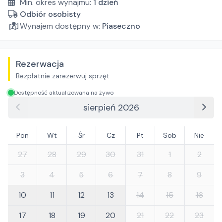
Min. okres wynajmu:
1
dzień
Odbiór osobisty
Wynajem dostępny w:
Piaseczno
Rezerwacja
Bezpłatnie zarezerwuj sprzęt
Dostępność aktualizowana na żywo
sierpień 2026
Pon
Wt
Śr
Cz
Pt
Sob
Nie
27
28
29
30
31
1
2
3
4
5
6
7
8
9
10
11
12
13
14
15
16
17
18
19
20
21
22
23