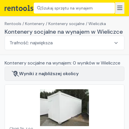
Szukaj sprzętu na wynajem
Rentools
/
Kontenery
/
Kontenery socjalne
/
Wieliczka
Kontenery socjalne na wynajem w Wieliczce
Kontenery socjalne
na wynajem:
0
wyników
w Wieliczce
Wyniki z najbliższej okolicy
Chogi Sp. z o.o.