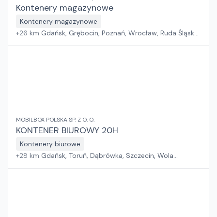
Kontenery magazynowe
Kontenery magazynowe
+
26
km
Gdańsk, Grębocin, Poznań, Wrocław, Ruda Śląska,
Kryspinów
MOBILBOX POLSKA SP. Z O. O.
KONTENER BIUROWY 20H
Kontenery biurowe
+
28
km
Gdańsk, Toruń, Dąbrówka, Szczecin, Wola
Mrokowska, Tadzin, Rzędziany, Sośnica, Rudka,
Jakubowice Konińskie, Chorzów, Kraków, Dębica, Rzeszów