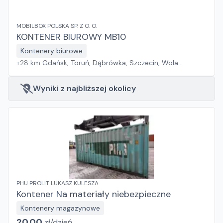
MOBILBOX POLSKA SP. Z O. O.
KONTENER BIUROWY MB10
Kontenery biurowe
+
28
km
Gdańsk, Toruń, Dąbrówka, Szczecin, Wola
Mrokowska, Tadzin, Rzędziany, Sośnica, Rudka,
Jakubowice Konińskie, Chorzów, Kraków, Dębica, Rzeszów
Wyniki z najbliższej okolicy
PHU PROLIT LUKASZ KULESZA
Kontener Na materiały niebezpieczne
Kontenery magazynowe
20.00
zł/
dzień