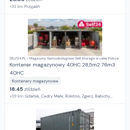
+
33
km
Przyjaźń
SELF24.PL - Magazyny Samoobsługowe Self Storage w całej Polsce
Kontener magazynowy 40HC 28,5m2 76m3
40HC
Kontenery magazynowe
18.45
zł/
dzień
+
39
km
Gdańsk, Cedry Małe, Rokitno, Zgierz, Babichy,
Turośń Kościelna, Białystok, Krogulcza Sucha, Zębice,
Tyniec Mały, Częstochowa, Kielce, Elizówka, Uniszowice,
Lublin, Lublin, Kraków, Kraków, Wierzchosławice,
Trzebownisko, Przemyśl