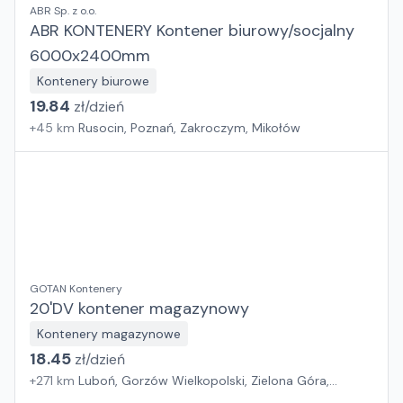
ABR Sp. z o.o.
ABR KONTENERY Kontener biurowy/socjalny
6000x2400mm
Kontenery biurowe
19.84
zł/
dzień
+
45
km
Rusocin, Poznań, Zakroczym, Mikołów
GOTAN Kontenery
20'DV kontener magazynowy
Kontenery magazynowe
18.45
zł/
dzień
+
271
km
Luboń, Gorzów Wielkopolski, Zielona Góra,
Wrocław