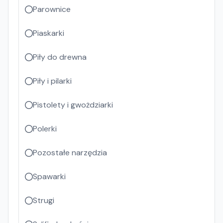
Parownice
Piaskarki
Piły do drewna
Piły i pilarki
Pistolety i gwożdziarki
Polerki
Pozostałe narzędzia
Spawarki
Strugi