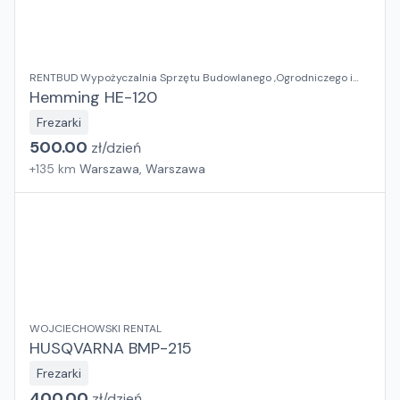
RENTBUD Wypożyczalnia Sprzętu Budowlanego ,Ogrodniczego i
Elektronarzędzi
Hemming HE-120
Frezarki
500.00
zł/
dzień
+
135
km
Warszawa, Warszawa
WOJCIECHOWSKI RENTAL
HUSQVARNA BMP-215
Frezarki
400.00
zł/
dzień