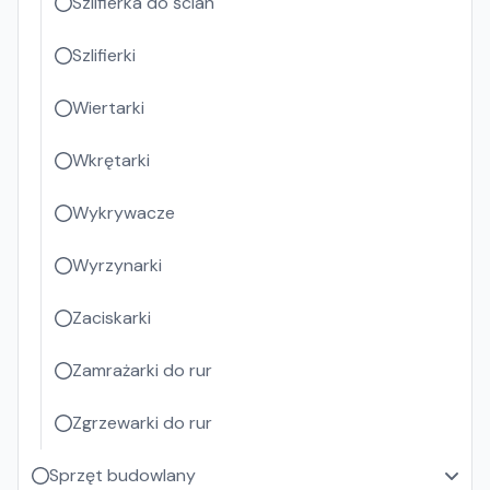
Szlifierka do ścian
Szlifierki
Wiertarki
Wkrętarki
Wykrywacze
Wyrzynarki
Zaciskarki
Zamrażarki do rur
Zgrzewarki do rur
Sprzęt budowlany