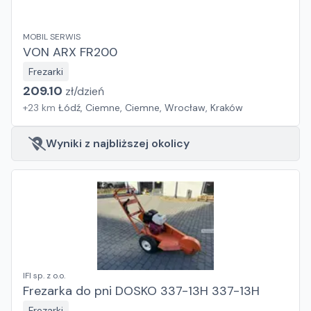
MOBIL SERWIS
VON ARX FR200
Frezarki
209.10
zł/
dzień
+
23
km
Łódź, Ciemne, Ciemne, Wrocław, Kraków
Wyniki z najbliższej okolicy
IFI sp. z o.o.
Frezarka do pni DOSKO 337-13H 337-13H
Frezarki