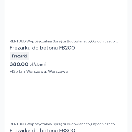
RENTBUD Wypożyczalnia Sprzętu Budowlanego ,Ogrodniczego i
Elektronarzędzi
Frezarka do betonu FB200
Frezarki
380.00
zł/
dzień
+
135
km
Warszawa, Warszawa
RENTBUD Wypożyczalnia Sprzętu Budowlanego ,Ogrodniczego i
Elektronarzędzi
Frezarka do betonu FB300