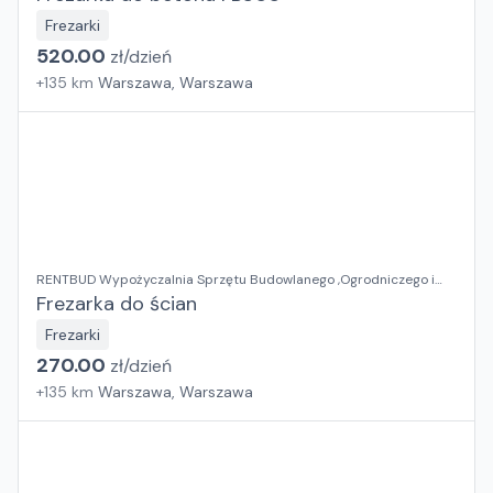
Frezarki
520.00
zł/
dzień
+
135
km
Warszawa, Warszawa
RENTBUD Wypożyczalnia Sprzętu Budowlanego ,Ogrodniczego i
Elektronarzędzi
Frezarka do ścian
Frezarki
270.00
zł/
dzień
+
135
km
Warszawa, Warszawa