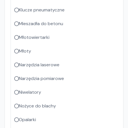
Klucze pneumatyczne
Mieszadła do betonu
Młotowiertarki
Młoty
Narzędzia laserowe
Narzędzia pomiarowe
Niwelatory
Nożyce do blachy
Opalarki