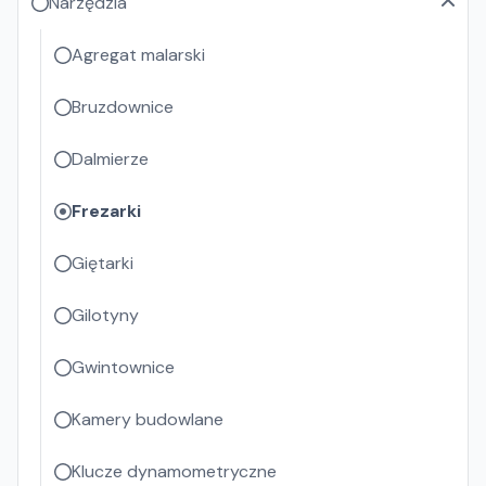
Narzędzia
Agregat malarski
Bruzdownice
Dalmierze
Frezarki
Giętarki
Gilotyny
Gwintownice
Kamery budowlane
Klucze dynamometryczne