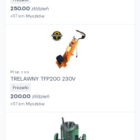
250.00
zł/
dzień
+
117
km
Myszków
IFI sp. z o.o.
TRELAWNY TFP200 230V
Frezarki
200.00
zł/
dzień
+
117
km
Myszków