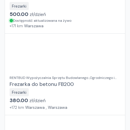
Frezarki
500.00
zł/
dzień
Dostępność aktualizowana na żywo
+
171
km
Warszawa
RENTBUD Wypożyczalnia Sprzętu Budowlanego ,Ogrodniczego i
Elektronarzędzi
Frezarka do betonu FB200
Frezarki
380.00
zł/
dzień
+
172
km
Warszawa , Warszawa