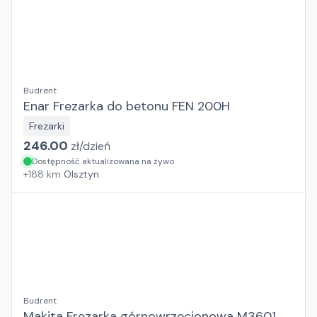
Budrent
Enar Frezarka do betonu FEN 200H
Frezarki
246.00
zł/
dzień
Dostępność aktualizowana na żywo
+
188
km
Olsztyn
Budrent
Makita Frezarka górnowrzecionowa M3601