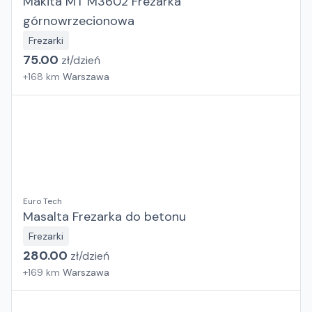
Makita MT M3602 Frezarka
górnowrzecionowa
Frezarki
75.00
zł/
dzień
+
168
km
Warszawa
Euro Tech
Masalta Frezarka do betonu
Frezarki
280.00
zł/
dzień
+
169
km
Warszawa