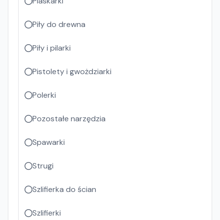
Piaskarki
Piły do drewna
Piły i pilarki
Pistolety i gwożdziarki
Polerki
Pozostałe narzędzia
Spawarki
Strugi
Szlifierka do ścian
Szlifierki