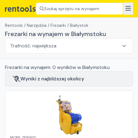
Szukaj sprzętu na wynajem
Rentools
/
Narzędzia
/
Frezarki
/
Białystok
Frezarki na wynajem w Białymstoku
Frezarki
na wynajem:
0
wyników
w Białymstoku
Wyniki z najbliższej okolicy
MOBIL SERWIS