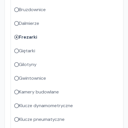
Bruzdownice
Dalmierze
Frezarki
Giętarki
Gilotyny
Gwintownice
Kamery budowlane
Klucze dynamometryczne
Klucze pneumatyczne