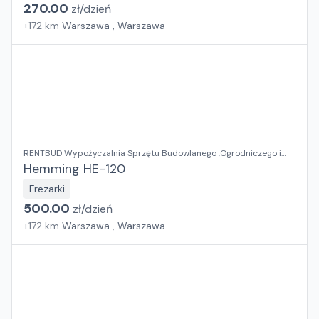
270.00
zł/
dzień
+
172
km
Warszawa , Warszawa
RENTBUD Wypożyczalnia Sprzętu Budowlanego ,Ogrodniczego i
Elektronarzędzi
Hemming HE-120
Frezarki
500.00
zł/
dzień
+
172
km
Warszawa , Warszawa