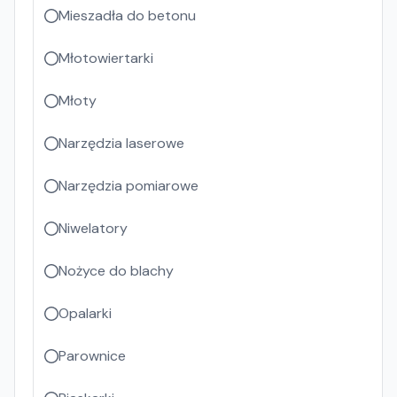
Mieszadła do betonu
Młotowiertarki
Młoty
Narzędzia laserowe
Narzędzia pomiarowe
Niwelatory
Nożyce do blachy
Opalarki
Parownice