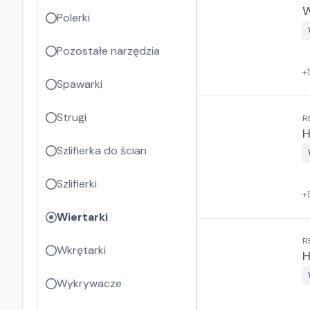
W
Polerki
Pozostałe narzędzia
+
Spawarki
Strugi
R
H
Szlifierka do ścian
Szlifierki
+
Wiertarki
R
Wkrętarki
H
Wykrywacze