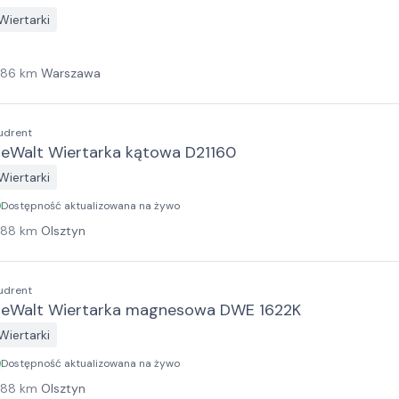
Wiertarki
186
km
Warszawa
udrent
eWalt Wiertarka kątowa D21160
Wiertarki
Dostępność aktualizowana na żywo
188
km
Olsztyn
udrent
eWalt Wiertarka magnesowa DWE 1622K
Wiertarki
Dostępność aktualizowana na żywo
188
km
Olsztyn