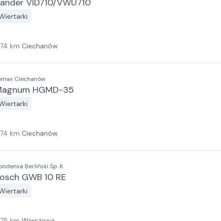
ander VID710/VWU710
Wiertarki
174
km
Ciechanów
omax Ciechanów
Magnum HGMD-35
Wiertarki
174
km
Ciechanów
ondensa Berliński Sp. K.
osch GWB 10 RE
Wiertarki
175
km
Warszawa