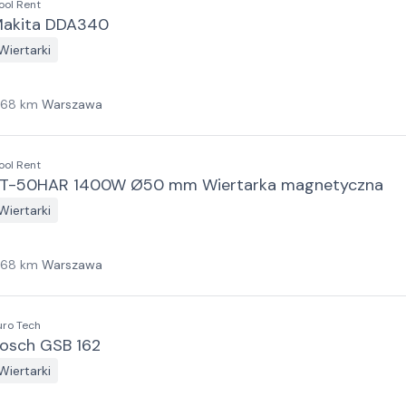
ool Rent
akita DDA340
Wiertarki
168
km
Warszawa
ool Rent
T-50HAR 1400W Ø50 mm Wiertarka magnetyczna
Wiertarki
168
km
Warszawa
uro Tech
osch GSB 162
Wiertarki