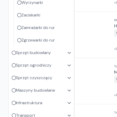
Wyrzynarki
+
Zaciskarki
R
H
Zamrażarki do rur
Zgrzewarki do rur
+
Sprzęt budowlany
Sprzęt ogrodniczy
T
M
Sprzęt czyszczący
Maszyny budowlane
+
Infrastruktura
T
Transport