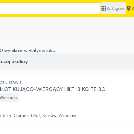
Kategorie
W
0
wyników
w Białymstoku
ższej okolicy
OBIL SERWIS
ŁOT KUJĄCO-WIERCĄCY HILTI 3 KG TE 3C
Wiertarki
155
km
Ciemne, Łódź, Kraków, Wrocław