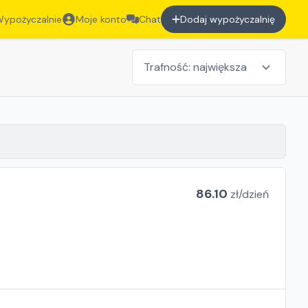
ypożyczalnie
Moje konto
Chat
Dodaj wypożyczalnię
86.10
zł/
dzień