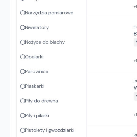
+
Narzędzia pomiarowe
Niwelatory
E
B
Nożyce do blachy
Opalarki
+
Parownice
R
Piaskarki
W
Piły do drewna
+
Piły i pilarki
Pistolety i gwożdziarki
R