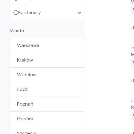
V
Kontenery
+
Miasta
Warszawa
T
Kraków
Wrocław
+
Łódź
C
Poznań
B
Gdańsk
Szczecin
+