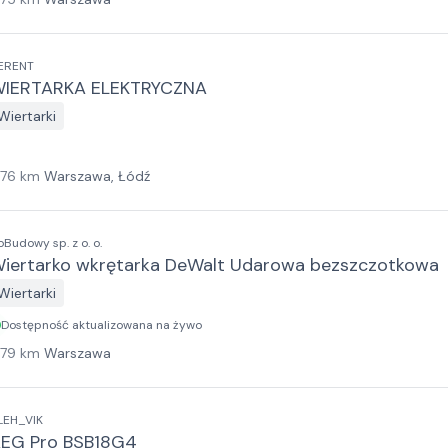
ERENT
IERTARKA ELEKTRYCZNA
Wiertarki
176
km
Warszawa, Łódź
oBudowy sp. z o. o.
iertarko wkrętarka DeWalt Udarowa bezszczotkowa
Wiertarki
Dostępność aktualizowana na żywo
179
km
Warszawa
LEH_VIK
EG Pro BSB18G4