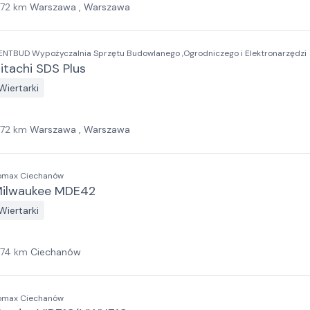
172
km
Warszawa , Warszawa
ENTBUD Wypożyczalnia Sprzętu Budowlanego ,Ogrodniczego i Elektronarzędzi
itachi SDS Plus
Wiertarki
172
km
Warszawa , Warszawa
omax Ciechanów
ilwaukee MDE42
Wiertarki
174
km
Ciechanów
omax Ciechanów