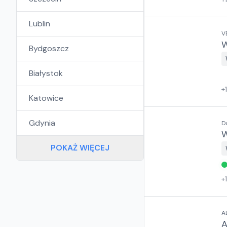
Lublin
V
W
Bydgoszcz
Białystok
+
Katowice
Gdynia
D
W
POKAŻ WIĘCEJ
+
A
A