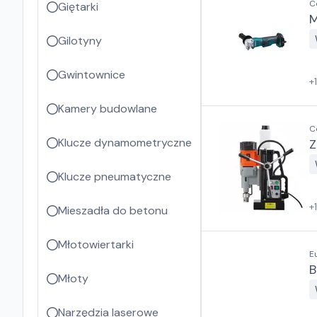
C
Giętarki
M
Gilotyny
Gwintownice
+
Kamery budowlane
C
Klucze dynamometryczne
Z
Klucze pneumatyczne
+
Mieszadła do betonu
Młotowiertarki
E
B
Młoty
Narzędzia laserowe