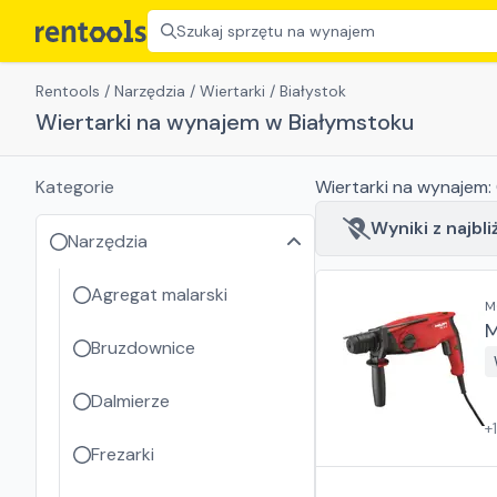
Szukaj sprzętu na wynajem
Rentools
/
Narzędzia
/
Wiertarki
/
Białystok
Wiertarki na wynajem w Białymstoku
Kategorie
Wiertarki
na wynajem:
Wyniki z najbli
Narzędzia
Agregat malarski
M
M
Bruzdownice
Dalmierze
+
Frezarki