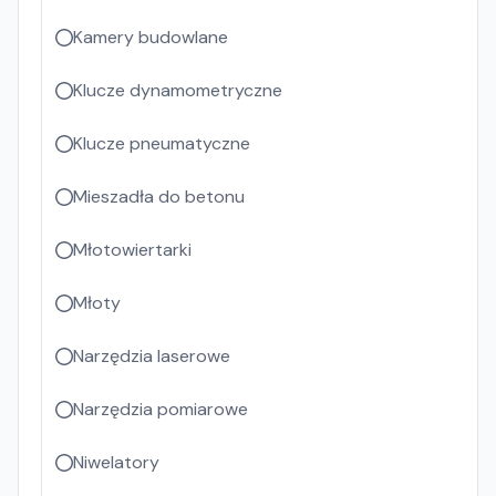
Kamery budowlane
Klucze dynamometryczne
Klucze pneumatyczne
Mieszadła do betonu
Młotowiertarki
Młoty
Narzędzia laserowe
Narzędzia pomiarowe
Niwelatory