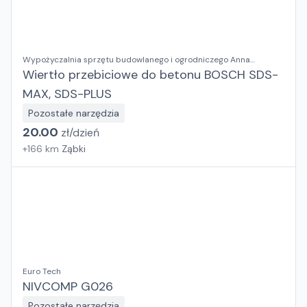
Wypożyczalnia sprzętu budowlanego i ogrodniczego Anna
Kosieradzka
Wiertło przebiciowe do betonu BOSCH SDS-
MAX, SDS-PLUS
Pozostałe narzędzia
20.00
zł/
dzień
+
166
km
Ząbki
Euro Tech
NIVCOMP G026
Pozostałe narzędzia