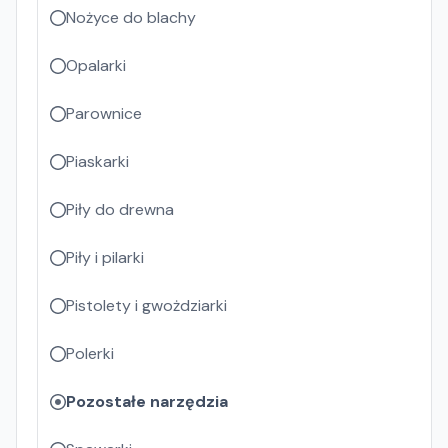
Nożyce do blachy
Opalarki
Parownice
Piaskarki
Piły do drewna
Piły i pilarki
Pistolety i gwożdziarki
Polerki
Pozostałe narzędzia