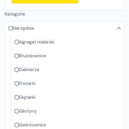
Kategorie
Narzędzia
Agregat malarski
Bruzdownice
Dalmierze
Frezarki
Giętarki
Gilotyny
Gwintownice