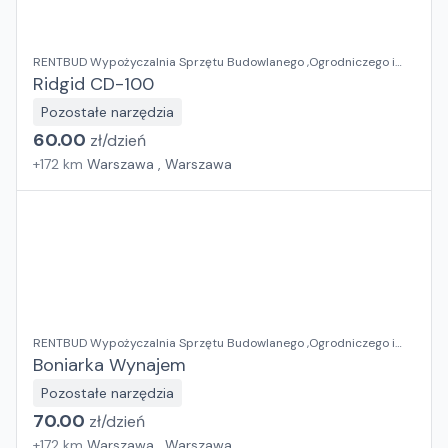
RENTBUD Wypożyczalnia Sprzętu Budowlanego ,Ogrodniczego i
Elektronarzędzi
Ridgid CD-100
Pozostałe narzędzia
60.00
zł/
dzień
+
172
km
Warszawa , Warszawa
RENTBUD Wypożyczalnia Sprzętu Budowlanego ,Ogrodniczego i
Elektronarzędzi
Boniarka Wynajem
Pozostałe narzędzia
70.00
zł/
dzień
+
172
km
Warszawa , Warszawa