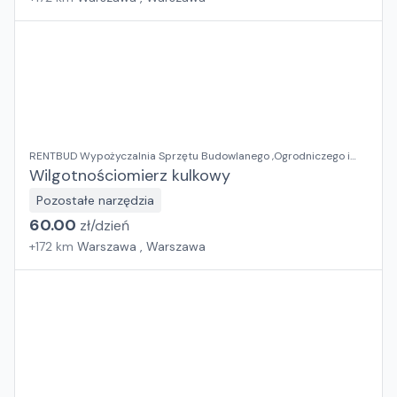
RENTBUD Wypożyczalnia Sprzętu Budowlanego ,Ogrodniczego i
Elektronarzędzi
Wilgotnościomierz kulkowy
Pozostałe narzędzia
60.00
zł/
dzień
+
172
km
Warszawa , Warszawa