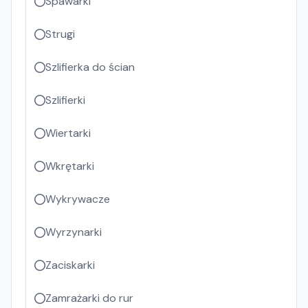
Spawarki
Strugi
Szlifierka do ścian
Szlifierki
Wiertarki
Wkrętarki
Wykrywacze
Wyrzynarki
Zaciskarki
Zamrażarki do rur