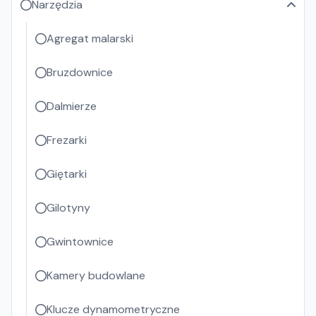
Narzędzia
Agregat malarski
Bruzdownice
Dalmierze
Frezarki
Giętarki
Gilotyny
Gwintownice
Kamery budowlane
Klucze dynamometryczne