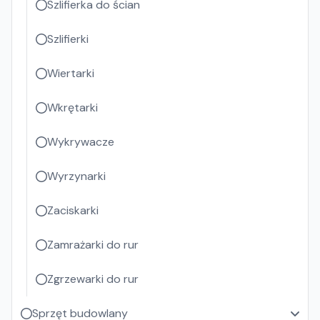
Szlifierka do ścian
Szlifierki
Wiertarki
Wkrętarki
Wykrywacze
Wyrzynarki
Zaciskarki
Zamrażarki do rur
Zgrzewarki do rur
Sprzęt budowlany