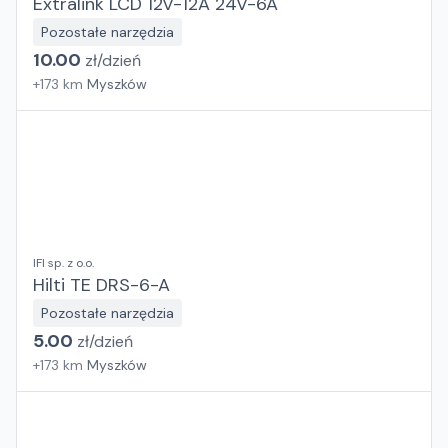
Extralink LCD 12V-12A 24V-6A
Pozostałe narzędzia
10.00
zł/
dzień
+
173
km
Myszków
IFI sp. z o.o.
Hilti TE DRS-6-A
Pozostałe narzędzia
5.00
zł/
dzień
+
173
km
Myszków