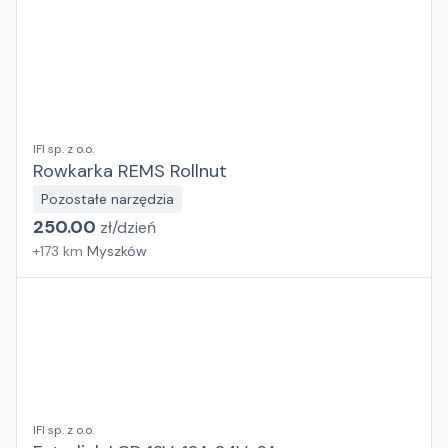
IFI sp. z o.o.
Rowkarka REMS Rollnut
Pozostałe narzędzia
250.00
zł/
dzień
+
173
km
Myszków
IFI sp. z o.o.