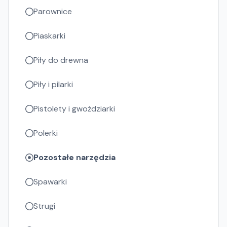
Parownice
Piaskarki
Piły do drewna
Piły i pilarki
Pistolety i gwożdziarki
Polerki
Pozostałe narzędzia
Spawarki
Strugi