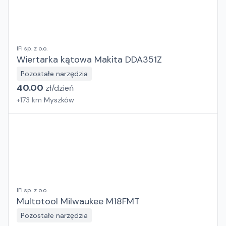
IFI sp. z o.o.
Wiertarka kątowa Makita DDA351Z
Pozostałe narzędzia
40.00
zł/
dzień
+
173
km
Myszków
IFI sp. z o.o.
Multotool Milwaukee M18FMT
Pozostałe narzędzia