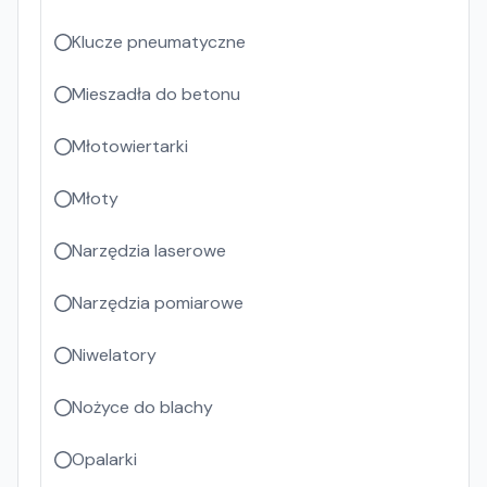
Klucze pneumatyczne
Mieszadła do betonu
Młotowiertarki
Młoty
Narzędzia laserowe
Narzędzia pomiarowe
Niwelatory
Nożyce do blachy
Opalarki