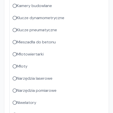
Kamery budowlane
Klucze dynamometryczne
Klucze pneumatyczne
Mieszadła do betonu
Młotowiertarki
Młoty
Narzędzia laserowe
Narzędzia pomiarowe
Niwelatory