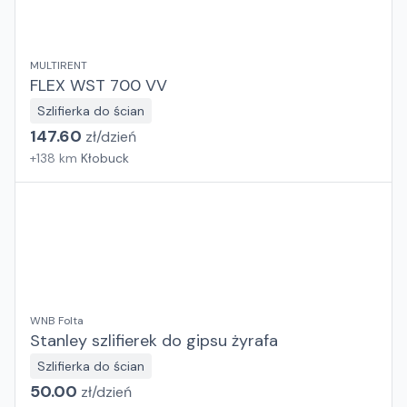
MULTIRENT
FLEX WST 700 VV
Szlifierka do ścian
147.60
zł/
dzień
+
138
km
Kłobuck
WNB Folta
Stanley szlifierek do gipsu żyrafa
Szlifierka do ścian
50.00
zł/
dzień