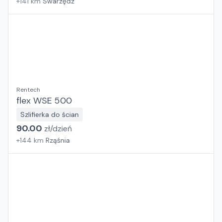
+
141
km
Swarzędz
Rentech
flex WSE 500
Szlifierka do ścian
90.00
zł/
dzień
+
144
km
Rząśnia