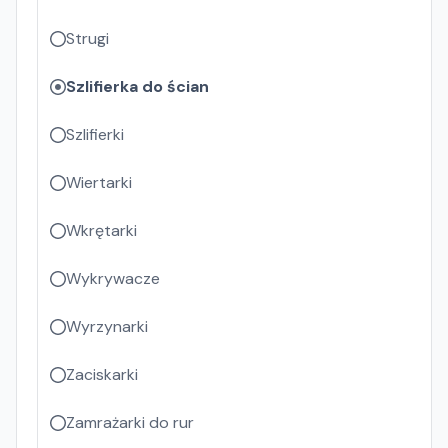
Strugi
Szlifierka do ścian
Szlifierki
Wiertarki
Wkrętarki
Wykrywacze
Wyrzynarki
Zaciskarki
Zamrażarki do rur