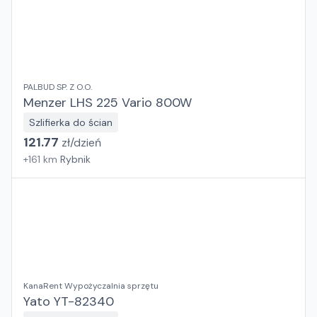
PALBUD SP. Z O.O.
Menzer LHS 225 Vario 800W
Szlifierka do ścian
121.77
zł/
dzień
+
161
km
Rybnik
KanaRent Wypożyczalnia sprzętu
Yato YT-82340