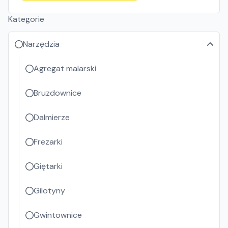
Kategorie
Narzędzia
Agregat malarski
Bruzdownice
Dalmierze
Frezarki
Giętarki
Gilotyny
Gwintownice