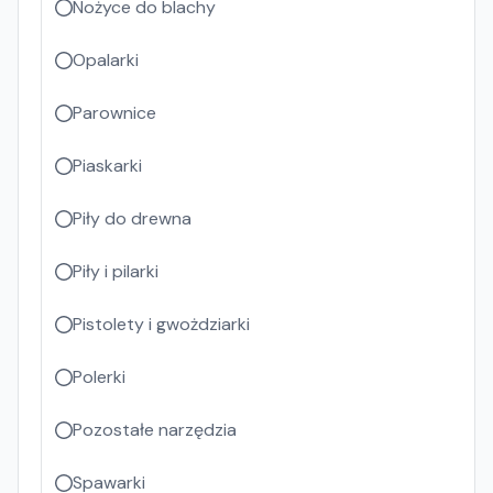
Nożyce do blachy
Opalarki
Parownice
Piaskarki
Piły do drewna
Piły i pilarki
Pistolety i gwożdziarki
Polerki
Pozostałe narzędzia
Spawarki