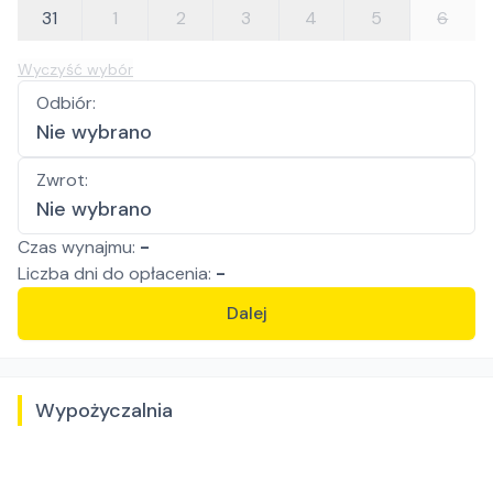
31
1
2
3
4
5
6
Wyczyść wybór
Odbiór
:
Nie wybrano
Zwrot
:
Nie wybrano
Czas wynajmu:
-
Liczba
dni
do opłacenia:
-
Dalej
Wypożyczalnia