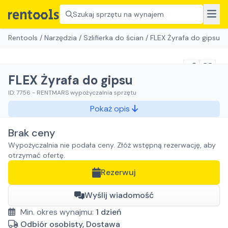
Szukaj sprzętu na wynajem
Rentools
/
Narzędzia
/
Szlifierka do ścian
/
FLEX Żyrafa do gipsu
FLEX Żyrafa do gipsu
ID:
7756
-
RENTMARS wypożyczalnia sprzętu
Pokaż opis
Brak ceny
Wypożyczalnia nie podała ceny. Złóż wstępną rezerwację, aby
otrzymać ofertę.
Rezerwuj
Wyślij wiadomość
Min. okres wynajmu:
1
dzień
Odbiór osobisty, Dostawa