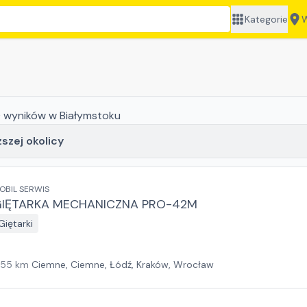
Kategorie
W
0
wyników
w Białymstoku
ższej okolicy
OBIL SERWIS
IĘTARKA MECHANICZNA PRO-42M
Giętarki
155
km
Ciemne, Ciemne, Łódź, Kraków, Wrocław