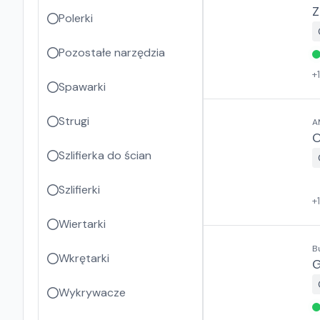
Z
Polerki
Pozostałe narzędzia
+
Spawarki
Strugi
A
Szlifierka do ścian
Szlifierki
+
Wiertarki
B
Wkrętarki
G
Wykrywacze