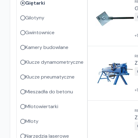
R
Giętarki
G
Gilotyny
Gwintownice
+
Kamery budowlane
R
Klucze dynamometryczne
Z
Klucze pneumatyczne
+
Mieszadła do betonu
Młotowiertarki
R
Z
Młoty
Narzędzia laserowe