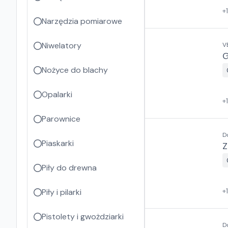
+
Narzędzia pomiarowe
Niwelatory
V
G
Nożyce do blachy
Opalarki
+
Parownice
D
Piaskarki
Z
Piły do drewna
+
Piły i pilarki
Pistolety i gwożdziarki
D