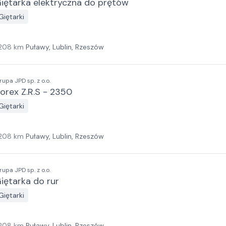
iętarka elektryczna do prętów
Giętarki
208
km
Puławy, Lublin, Rzeszów
rupa JPD sp. z o.o.
orex Z.R.S - 2350
Giętarki
208
km
Puławy, Lublin, Rzeszów
rupa JPD sp. z o.o.
iętarka do rur
Giętarki
208
km
Puławy, Lublin, Rzeszów