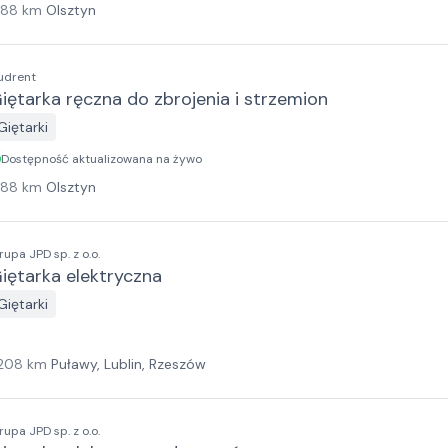
188
km
Olsztyn
udrent
iętarka ręczna do zbrojenia i strzemion
Giętarki
Dostępność aktualizowana na żywo
188
km
Olsztyn
rupa JPD sp. z o.o.
iętarka elektryczna
Giętarki
208
km
Puławy, Lublin, Rzeszów
rupa JPD sp. z o.o.