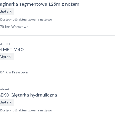
aginarka segmentowa 1,25m z nożem
Giętarki
Dostępność aktualizowana na żywo
179
km
Warszawa
M RENT
OLMET M40
Giętarki
184
km
Przyrowa
udrent
EKO Giętarka hydrauliczna
Giętarki
Dostępność aktualizowana na żywo