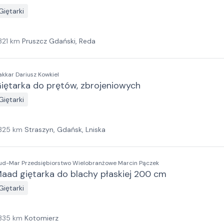
Giętarki
321
km
Pruszcz Gdański, Reda
akkar Dariusz Kowkiel
iętarka do prętów, zbrojeniowych
Giętarki
325
km
Straszyn, Gdańsk, Lniska
ud-Mar Przedsiębiorstwo Wielobranżowe Marcin Pączek
aad giętarka do blachy płaskiej 200 cm
Giętarki
335
km
Kotomierz