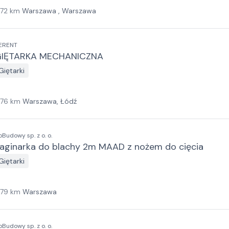
172
km
Warszawa , Warszawa
ERENT
IĘTARKA MECHANICZNA
Giętarki
176
km
Warszawa, Łódź
oBudowy sp. z o. o.
aginarka do blachy 2m MAAD z nożem do cięcia
Giętarki
179
km
Warszawa
oBudowy sp. z o. o.