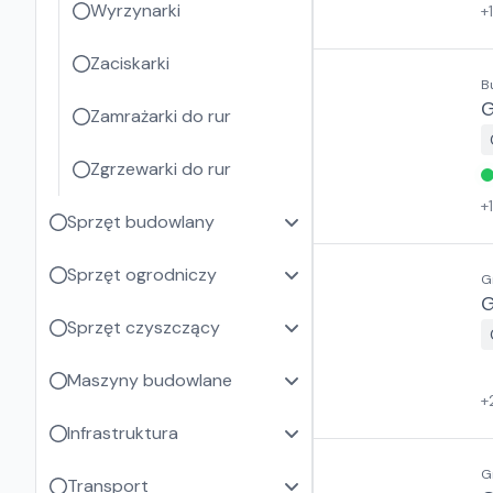
Wyrzynarki
+
Zaciskarki
B
G
Zamrażarki do rur
Zgrzewarki do rur
+
Sprzęt budowlany
Sprzęt ogrodniczy
G
G
Sprzęt czyszczący
Maszyny budowlane
+
Infrastruktura
G
Transport