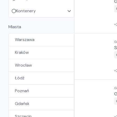
G
Kontenery
+
Miasta
Warszawa
G
S
Kraków
Wrocław
+
Łódź
G
Poznań
G
Gdańsk
Szczecin
+