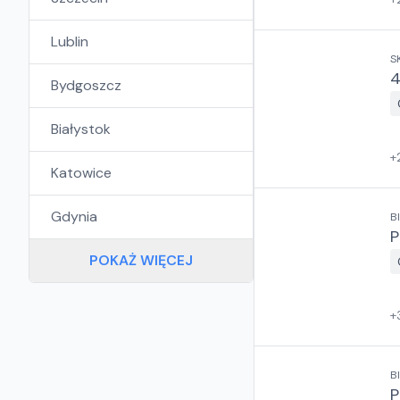
Lublin
S
4
Bydgoszcz
Białystok
+
Katowice
Gdynia
B
P
POKAŻ WIĘCEJ
+
B
P