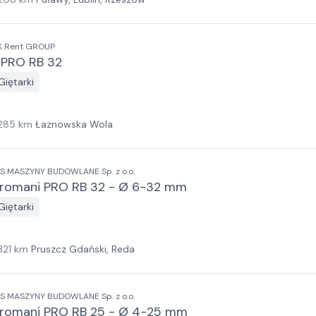
K Rent GROUP
PRO RB 32
Giętarki
285
km
Łaznowska Wola
IS MASZYNY BUDOWLANE Sp. z o.o.
romani PRO RB 32 - Ø 6-32 mm
Giętarki
321
km
Pruszcz Gdański, Reda
IS MASZYNY BUDOWLANE Sp. z o.o.
romani PRO RB 25 - Ø 4-25 mm