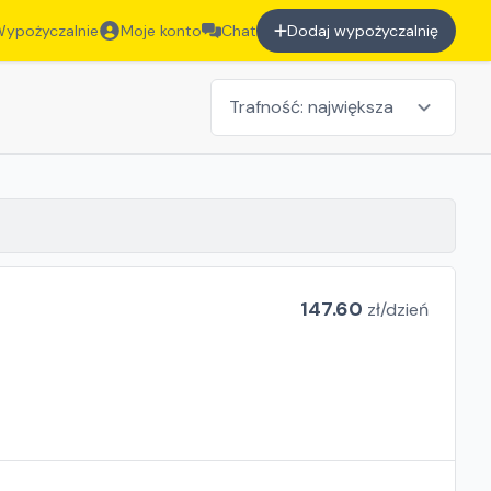
ypożyczalnie
Moje konto
Chat
Dodaj wypożyczalnię
147.60
zł/
dzień