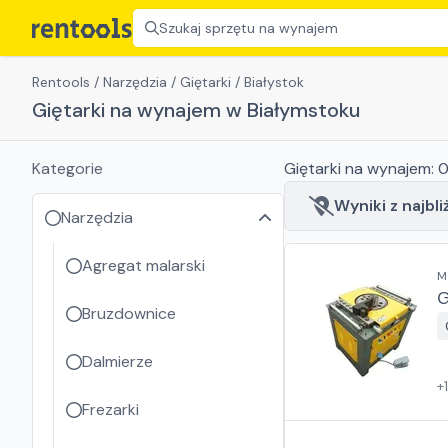
Szukaj sprzętu na wynajem
Rentools
/
Narzędzia
/
Giętarki
/
Białystok
Giętarki na wynajem w Białymstoku
Kategorie
Giętarki
na wynajem:
Wyniki z najbli
Narzędzia
Agregat malarski
M
G
Bruzdownice
Dalmierze
+
Frezarki