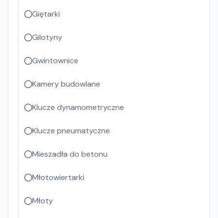
Giętarki
Gilotyny
Gwintownice
Kamery budowlane
Klucze dynamometryczne
Klucze pneumatyczne
Mieszadła do betonu
Młotowiertarki
Młoty