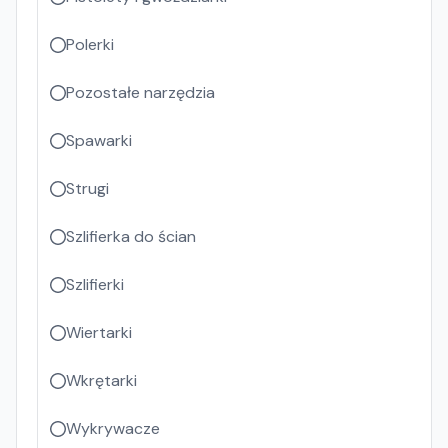
Polerki
Pozostałe narzędzia
Spawarki
Strugi
Szlifierka do ścian
Szlifierki
Wiertarki
Wkrętarki
Wykrywacze