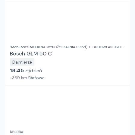
"MobiRent" MOBILNA WYPOŻYCZALNIA SPRZĘTU BUDOWLANEGO I
OGRODOWEGO Jaroslaw Rybka
Bosch GLM 50 C
Dalmierze
18.45
zł/
dzień
+
369
km
Błażowa
Iwaszka