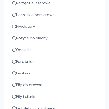
Narzędzia laserowe
Narzędzia pomiarowe
Niwelatory
Nożyce do blachy
Opalarki
Parownice
Piaskarki
Piły do drewna
Piły i pilarki
Pistolety i gwożdziarki