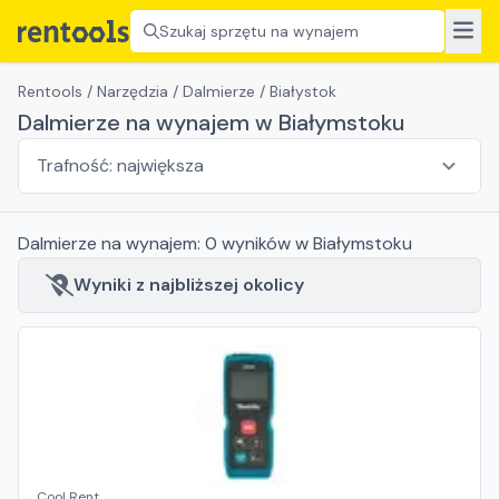
Szukaj sprzętu na wynajem
Rentools
/
Narzędzia
/
Dalmierze
/
Białystok
Dalmierze na wynajem w Białymstoku
Dalmierze
na wynajem:
0
wyników
w Białymstoku
Wyniki z najbliższej okolicy
Cool Rent