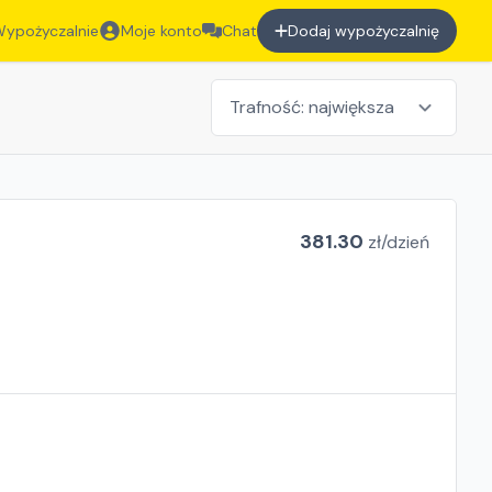
ypożyczalnie
Moje konto
Chat
Dodaj wypożyczalnię
381.30
zł/
dzień