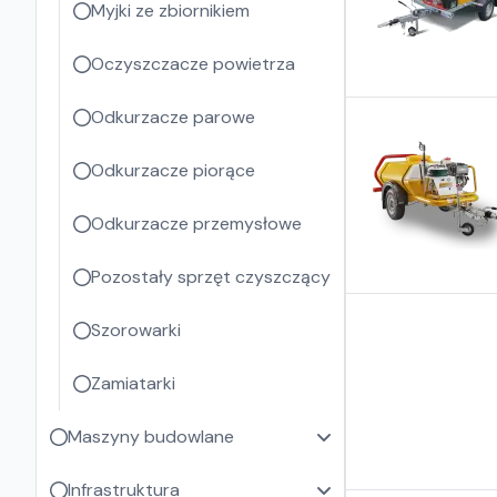
Myjki ze zbiornikiem
Oczyszczacze powietrza
Odkurzacze parowe
Odkurzacze piorące
Odkurzacze przemysłowe
Pozostały sprzęt czyszczący
Szorowarki
Zamiatarki
Maszyny budowlane
Infrastruktura