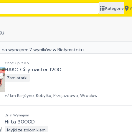
Kategorie
W
ku
y
na wynajem:
7
wyników
w Białymstoku
Chogi Sp. z o.o.
HAKO Citymaster 1200
Zamiatarki
+
7
km
Księżyno, Kobyłka, Przejazdowo, Wrocław
Drial Wynajem
Hilta 3000D
Myjki ze zbiornikiem