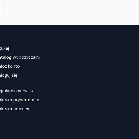
zukaj
atalog wypożyczalni
ałóż konto
loguj się
egulamin serwisu
olityka prywatności
olityka cookies