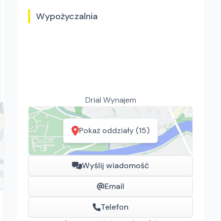
Wypożyczalnia
Drial Wynajem
Swepac F 82
Zagęszczarki
Rawa Mazowiecka, Białystok, Gdańsk, Kraków, Poznań,
Rzeszów, Sosnowiec, Szczecin, Warszawa, Wrocław,
Drial Wynajem
Płock, Jawor, Pabianice, Suchy Las, Zielona Góra
Pokaż oddziały (15)
Wyślij wiadomość
Email
Telefon