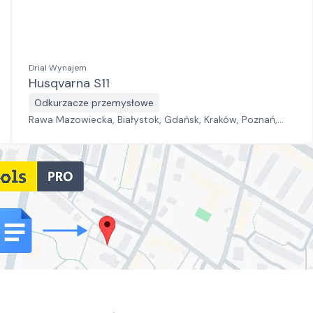
Drial Wynajem
Husqvarna S11
Odkurzacze przemysłowe
Rawa Mazowiecka, Białystok, Gdańsk, Kraków, Poznań,
Rzeszów, Sosnowiec, Szczecin, Warszawa, Wrocław,
Płock, Jawor, Pabianice, Suchy Las, Zielona Góra