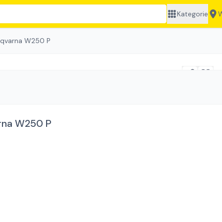
Kategorie
W
qvarna W250 P
rna W250 P