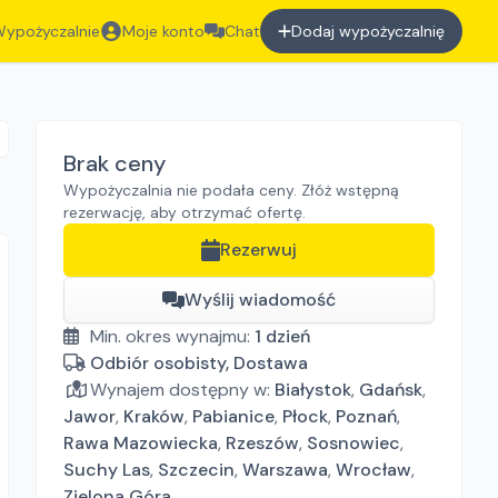
ypożyczalnie
Moje konto
Chat
Dodaj wypożyczalnię
Brak ceny
Wypożyczalnia nie podała ceny. Złóż wstępną
rezerwację, aby otrzymać ofertę.
Rezerwuj
Wyślij wiadomość
Min. okres wynajmu:
1
dzień
Odbiór osobisty, Dostawa
Wynajem dostępny w:
Białystok
,
Gdańsk
,
Jawor
,
Kraków
,
Pabianice
,
Płock
,
Poznań
,
Rawa Mazowiecka
,
Rzeszów
,
Sosnowiec
,
Suchy Las
,
Szczecin
,
Warszawa
,
Wrocław
,
Zielona Góra