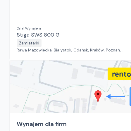
Drial Wynajem
Stiga SWS 800 G
Zamiatarki
Rawa Mazowiecka, Białystok, Gdańsk, Kraków, Poznań,
Rzeszów, Sosnowiec, Szczecin, Warszawa, Wrocław,
Płock, Jawor, Pabianice, Suchy Las, Zielona Góra
Wynajem dla firm