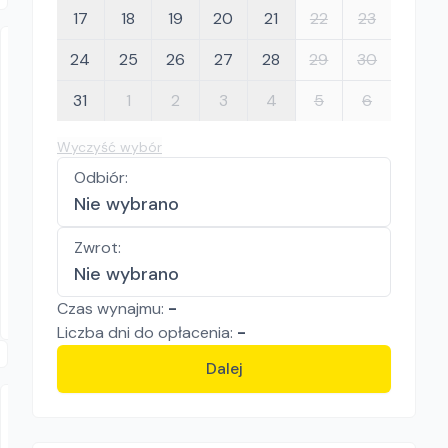
17
18
19
20
21
22
23
24
25
26
27
28
29
30
31
1
2
3
4
5
6
Wyczyść wybór
Odbiór
:
STROMO RENTAL
Nie wybrano
Festool CTL36 AC
Odkurzacze przemysłowe
Zwrot
:
79.00
zł/
dzień
Nie wybrano
Wrocław
Czas wynajmu:
-
Liczba
dni
do opłacenia:
-
Dalej