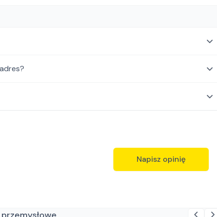
 adres?
Napisz opinię
e przemysłowe