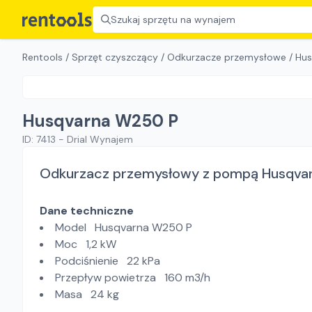
Szukaj sprzętu na wynajem
Rentools
/
Sprzęt czyszczący
/
Odkurzacze przemysłowe
/
Hus
Husqvarna W250 P
ID:
7413
-
Drial Wynajem
Odkurzacz przemysłowy z pompą Husqva
Dane techniczne
Model Husqvarna W250 P
Moc 1,2 kW
Podciśnienie 22 kPa
Przepływ powietrza 160 m3/h
Masa 24 kg