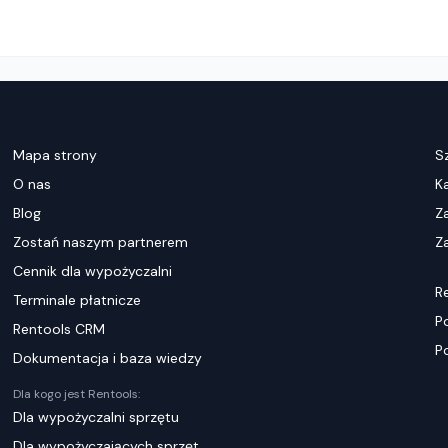
Mapa strony
S
O nas
K
Blog
Z
Zostań naszym partnerem
Za
Cennik dla wypożyczalni
R
Terminale płatnicze
P
Rentools CRM
P
Dokumentacja i baza wiedzy
Dla kogo jest Rentools:
Dla wypożyczalni sprzętu
Dla wypożyczających sprzęt