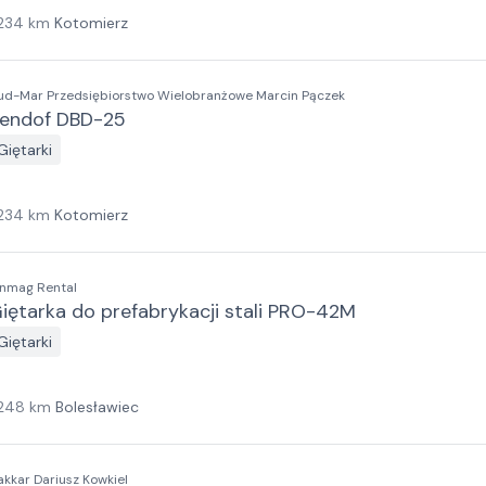
234
km
Kotomierz
ud-Mar Przedsiębiorstwo Wielobranżowe Marcin Pączek
endof DBD-25
Giętarki
234
km
Kotomierz
inmag Rental
iętarka do prefabrykacji stali PRO-42M
Giętarki
248
km
Bolesławiec
akkar Dariusz Kowkiel