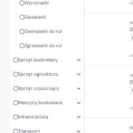
Wyrzynarki
+
Zaciskarki
M
G
Zamrażarki do rur
Zgrzewarki do rur
+
Sprzęt budowlany
Sprzęt ogrodniczy
V
G
Sprzęt czyszczący
Maszyny budowlane
+
Infrastruktura
R
Transport