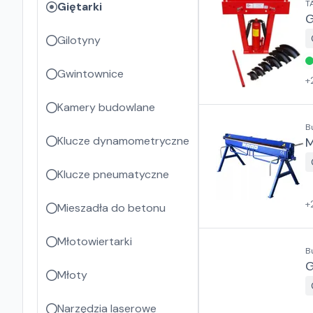
T
Giętarki
G
Gilotyny
Gwintownice
+
Kamery budowlane
B
Klucze dynamometryczne
M
Klucze pneumatyczne
+
Mieszadła do betonu
Młotowiertarki
B
G
Młoty
Narzędzia laserowe