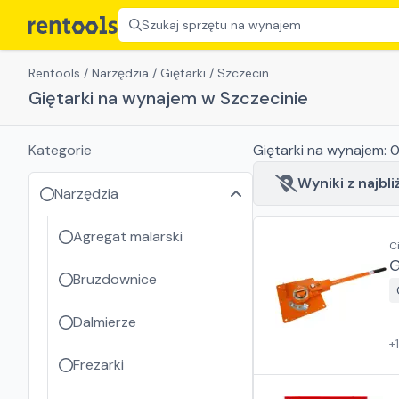
Szukaj sprzętu na wynajem
Rentools
/
Narzędzia
/
Giętarki
/
Szczecin
Giętarki na wynajem w Szczecinie
Kategorie
Giętarki
na wynajem:
Wyniki z najbli
Narzędzia
Agregat malarski
C
G
Bruzdownice
Dalmierze
+
Frezarki