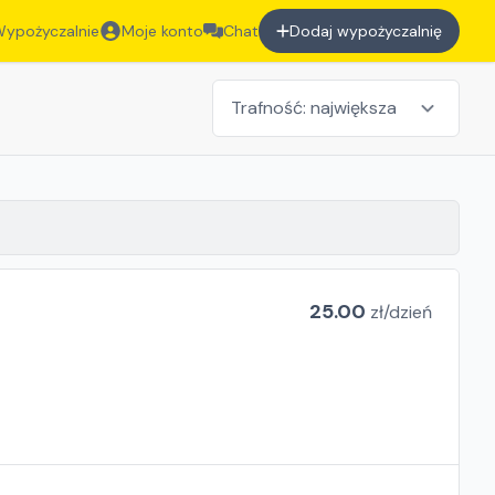
ypożyczalnie
Moje konto
Chat
Dodaj wypożyczalnię
25.00
zł/
dzień