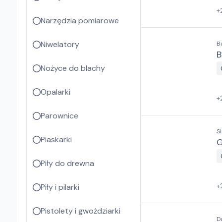
+
Narzędzia pomiarowe
Niwelatory
B
B
Nożyce do blachy
Opalarki
+
Parownice
S
Piaskarki
G
Piły do drewna
+
Piły i pilarki
Pistolety i gwożdziarki
D