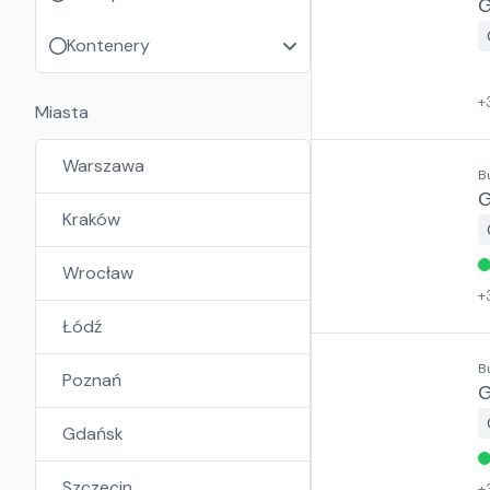
G
Kontenery
+
Miasta
Warszawa
B
G
Kraków
Wrocław
+
Łódź
B
Poznań
G
Gdańsk
Szczecin
+