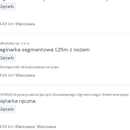
Giętarki
448
km
Warszawa
oBudowy sp. z o. o.
aginarka segmentowa 1,25m z nożem
Giętarki
Dostępność aktualizowana na żywo
448
km
Warszawa
ENTBUD Wypożyczalnia Sprzętu Budowlanego ,Ogrodniczego i Elektronarzędzi
iętarka ręczna
Giętarki
459
km
Warszawa, Warszawa