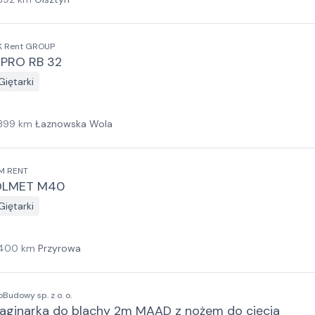
K Rent GROUP
PRO RB 32
Giętarki
399
km
Łaznowska Wola
M RENT
OLMET M40
Giętarki
400
km
Przyrowa
oBudowy sp. z o. o.
aginarka do blachy 2m MAAD z nożem do cięcia