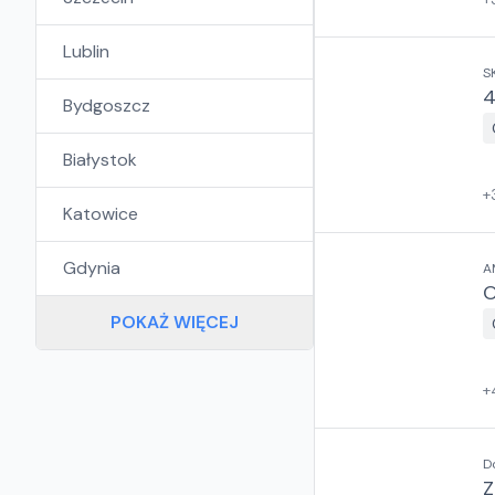
Lublin
S
4
Bydgoszcz
Białystok
+
Katowice
Gdynia
A
POKAŻ WIĘCEJ
+
D
Z