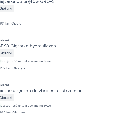
iętarka do prętów GRO-2
Giętarki
381
km
Opole
udrent
EKO Giętarka hydrauliczna
Giętarki
Dostępność aktualizowana na żywo
392
km
Olsztyn
udrent
iętarka ręczna do zbrojenia i strzemion
Giętarki
Dostępność aktualizowana na żywo
392
km
Olsztyn