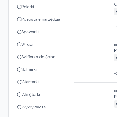
G
Polerki
Pozostałe narzędzia
+
Spawarki
Strugi
B
P
Szlifierka do ścian
Szlifierki
+
Wiertarki
B
Wkrętarki
P
Wykrywacze