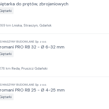
iętarka do prętów, zbrojeniowych
Giętarki
269
km
Lniska, Straszyn, Gdańsk
IS MASZYNY BUDOWLANE Sp. z o.o.
romani PRO RB 32 - Ø 6-32 mm
Giętarki
278
km
Reda, Pruszcz Gdański
IS MASZYNY BUDOWLANE Sp. z o.o.
romani PRO RB 25 - Ø 4-25 mm
Giętarki