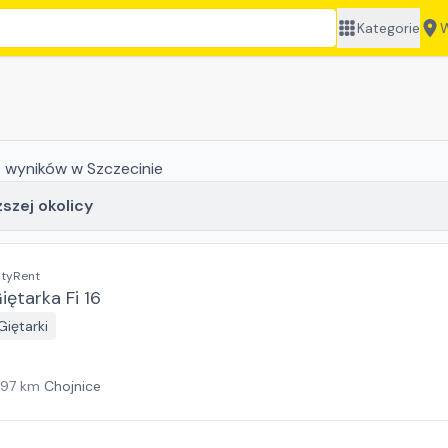
Kategorie
W
0
wyników
w Szczecinie
ższej okolicy
ityRent
iętarka Fi 16
Giętarki
197
km
Chojnice