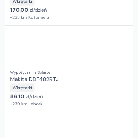
Wkrętarki
170.00
zł/
dzień
+
233
km
Kotomierz
Wypożyczalnia Solaros
Makita DDF482RTJ
Wkrętarki
86.10
zł/
dzień
+
239
km
Lębork