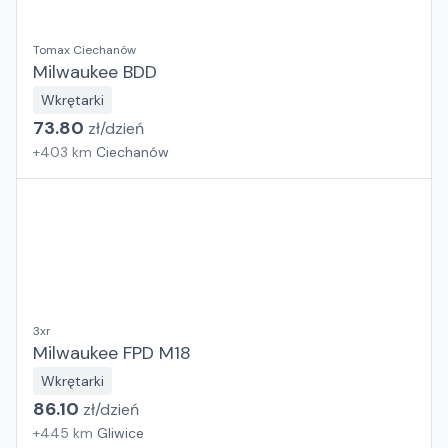
Tomax Ciechanów
Milwaukee BDD
Wkrętarki
73.80
zł/
dzień
+
403
km
Ciechanów
3xr
Milwaukee FPD M18
Wkrętarki
86.10
zł/
dzień
+
445
km
Gliwice