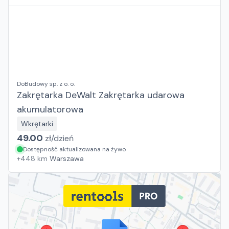
DoBudowy sp. z o. o.
Zakrętarka DeWalt Zakrętarka udarowa
akumulatorowa
Wkrętarki
49.00
zł/
dzień
Dostępność aktualizowana na żywo
+
448
km
Warszawa