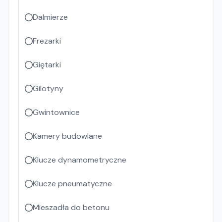
Dalmierze
Frezarki
Giętarki
Gilotyny
Gwintownice
Kamery budowlane
Klucze dynamometryczne
Klucze pneumatyczne
Mieszadła do betonu