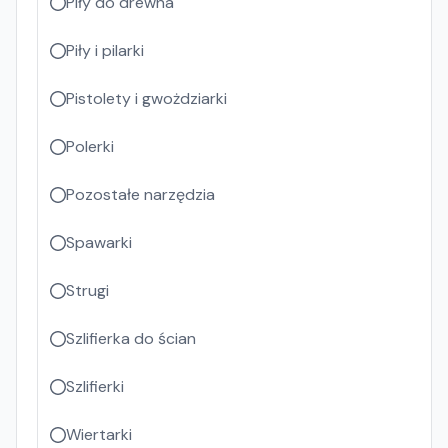
Piły do drewna
Piły i pilarki
Pistolety i gwożdziarki
Polerki
Pozostałe narzędzia
Spawarki
Strugi
Szlifierka do ścian
Szlifierki
Wiertarki