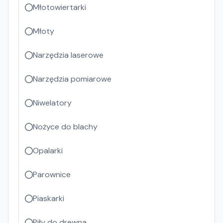
Młotowiertarki
Młoty
Narzędzia laserowe
Narzędzia pomiarowe
Niwelatory
Nożyce do blachy
Opalarki
Parownice
Piaskarki
Piły do drewna