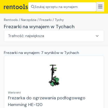
Szukaj sprzętu na wynajem
Rentools
/
Narzędzia
/
Frezarki
/
Tychy
Frezarki na wynajem w Tychach
Frezarki
na wynajem:
7
wyników
w Tychach
Werkrent
Frezarka do ogrzewania podłogowego
Hemming HE-120