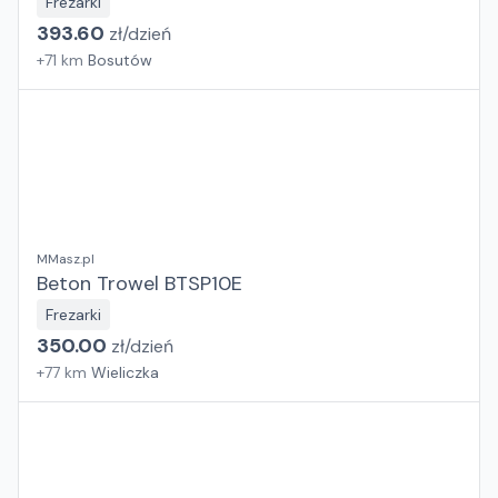
Frezarki
393.60
zł/
dzień
+
71
km
Bosutów
MMasz.pl
Beton Trowel BTSP10E
Frezarki
350.00
zł/
dzień
+
77
km
Wieliczka