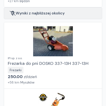
+
27
km
Będzin
Wyniki z najbliższej okolicy
IFI sp. z o.o.
Frezarka do pni DOSKO 337-13H 337-13H
Frezarki
250.00
zł/
dzień
+
58
km
Myszków