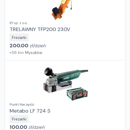
IFI sp. z o.o.
TRELAWNY TFP200 230V
Frezarki
200.00
zł/
dzień
+
58
km
Myszków
Punkt Narzędzi
Metabo LF 724 S
Frezarki
100.00
zł/
dzień