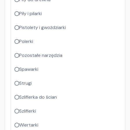
Piły i pilarki
Pistolety i gwożdziarki
Polerki
Pozostałe narzędzia
Spawarki
Strugi
Szlifierka do ścian
Szlifierki
Wiertarki