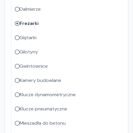
Dalmierze
Frezarki
Giętarki
Gilotyny
Gwintownice
Kamery budowlane
Klucze dynamometryczne
Klucze pneumatyczne
Mieszadła do betonu