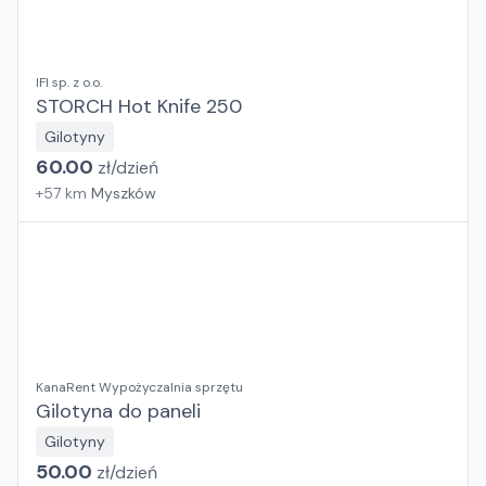
IFI sp. z o.o.
STORCH Hot Knife 250
Gilotyny
60.00
zł/
dzień
+
57
km
Myszków
KanaRent Wypożyczalnia sprzętu
Gilotyna do paneli
Gilotyny
50.00
zł/
dzień