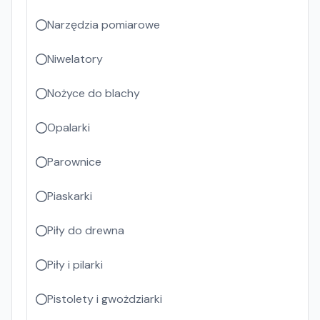
Narzędzia pomiarowe
Niwelatory
Nożyce do blachy
Opalarki
Parownice
Piaskarki
Piły do drewna
Piły i pilarki
Pistolety i gwożdziarki