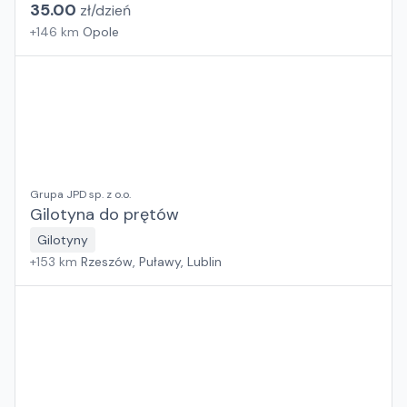
35.00
zł/
dzień
+
146
km
Opole
Grupa JPD sp. z o.o.
Gilotyna do prętów
Gilotyny
+
153
km
Rzeszów, Puławy, Lublin