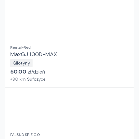
Rental-Red
MaxGJ 100D-MAX
Gilotyny
50.00
zł/
dzień
+
90
km
Sufczyce
PALBUD SP. Z O.O.