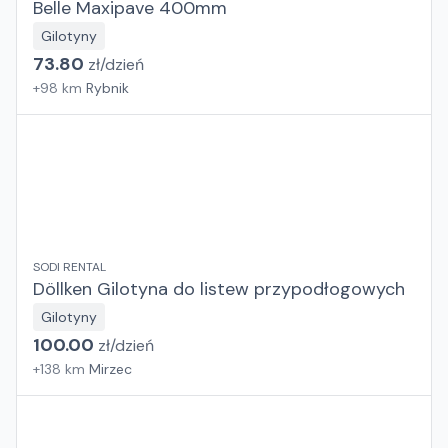
Belle Maxipave 400mm
Gilotyny
73.80
zł/
dzień
+
98
km
Rybnik
SODI RENTAL
Döllken Gilotyna do listew przypodłogowych
Gilotyny
100.00
zł/
dzień
+
138
km
Mirzec