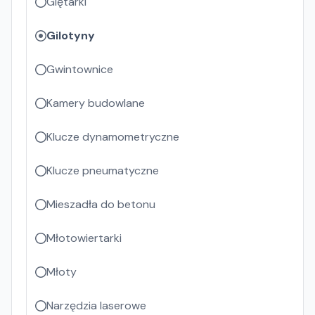
Giętarki
Gilotyny
Gwintownice
Kamery budowlane
Klucze dynamometryczne
Klucze pneumatyczne
Mieszadła do betonu
Młotowiertarki
Młoty
Narzędzia laserowe