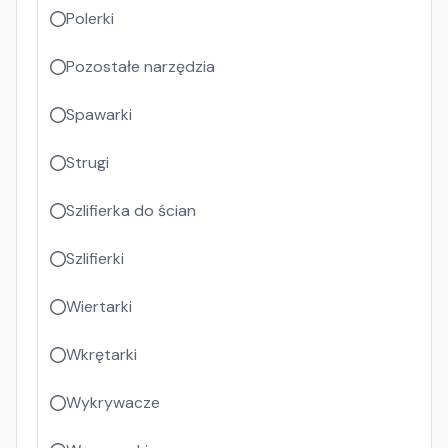
Polerki
Pozostałe narzędzia
Spawarki
Strugi
Szlifierka do ścian
Szlifierki
Wiertarki
Wkrętarki
Wykrywacze