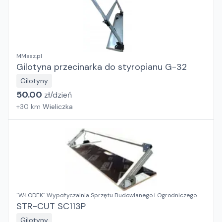
MMasz.pl
Gilotyna przecinarka do styropianu G-32
Gilotyny
50.00
zł/
dzień
+
30
km
Wieliczka
"WŁODEK" Wypożyczalnia Sprzętu Budowlanego i Ogrodniczego
STR-CUT SC113P
Gilotyny