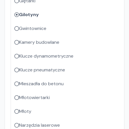
Giętarki
Gilotyny
Gwintownice
Kamery budowlane
Klucze dynamometryczne
Klucze pneumatyczne
Mieszadła do betonu
Młotowiertarki
Młoty
Narzędzia laserowe