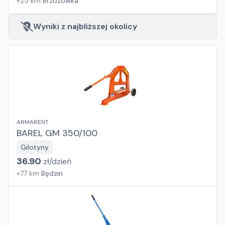
+
25
km
Brzozówka
Wyniki z najbliższej okolicy
ARMARENT
BAREL GM 350/100
Gilotyny
36.90
zł/
dzień
+
77
km
Będzin