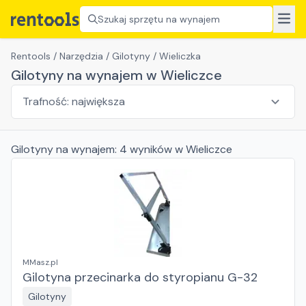
Szukaj sprzętu na wynajem
Rentools
/
Narzędzia
/
Gilotyny
/
Wieliczka
Gilotyny na wynajem w Wieliczce
Gilotyny
na wynajem:
4
wyników
w Wieliczce
MMasz.pl
Gilotyna przecinarka do styropianu G-32
Gilotyny