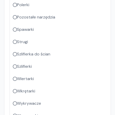
Polerki
Pozostałe narzędzia
Spawarki
Strugi
Szlifierka do ścian
Szlifierki
Wiertarki
Wkrętarki
Wykrywacze