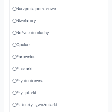
Narzędzia pomiarowe
Niwelatory
Nożyce do blachy
Opalarki
Parownice
Piaskarki
Piły do drewna
Piły i pilarki
Pistolety i gwożdziarki