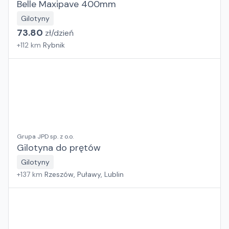
Belle Maxipave 400mm
Gilotyny
73.80
zł/
dzień
+
112
km
Rybnik
Grupa JPD sp. z o.o.
Gilotyna do prętów
Gilotyny
+
137
km
Rzeszów, Puławy, Lublin