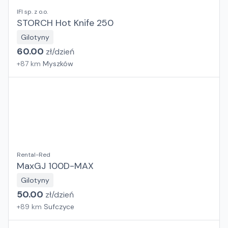
IFI sp. z o.o.
STORCH Hot Knife 250
Gilotyny
60.00
zł/
dzień
+
87
km
Myszków
Rental-Red
MaxGJ 100D-MAX
Gilotyny
50.00
zł/
dzień
+
89
km
Sufczyce