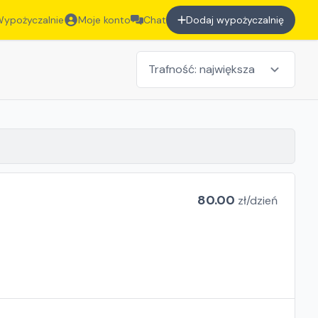
ypożyczalnie
Moje konto
Chat
Dodaj wypożyczalnię
80.00
zł/
dzień