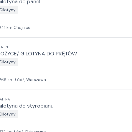
ilotyna do paneli
Gilotyny
241
km
Chojnice
ERENT
OŻYCE/ GILOTYNA DO PRĘTÓW
Gilotyny
268
km
Łódź, Warszawa
AHINA
ilotyna do styropianu
Gilotyny
272
km
Łódź, Dzierżążno