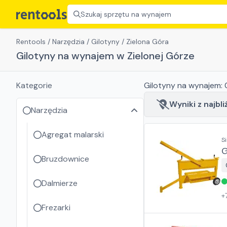
Szukaj sprzętu na wynajem
Rentools
/
Narzędzia
/
Gilotyny
/
Zielona Góra
Gilotyny na wynajem w Zielonej Górze
Kategorie
Gilotyny
na wynajem:
Wyniki z najbli
Narzędzia
Agregat malarski
S
G
Bruzdownice
Dalmierze
+
Frezarki