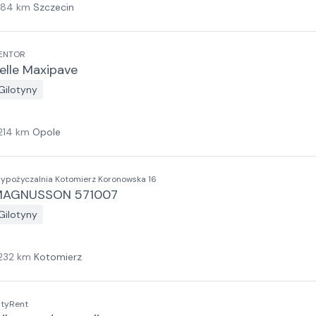
184
km
Szczecin
ENTOR
elle Maxipave
Gilotyny
214
km
Opole
ypożyczalnia Kotomierz Koronowska 16
MAGNUSSON 571007
Gilotyny
232
km
Kotomierz
ityRent