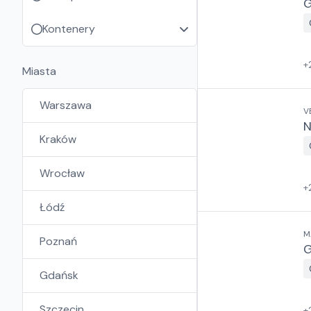
G
Kontenery
+
Miasta
Warszawa
V
N
Kraków
Wrocław
+
Łódź
M
Poznań
G
Gdańsk
Szczecin
+