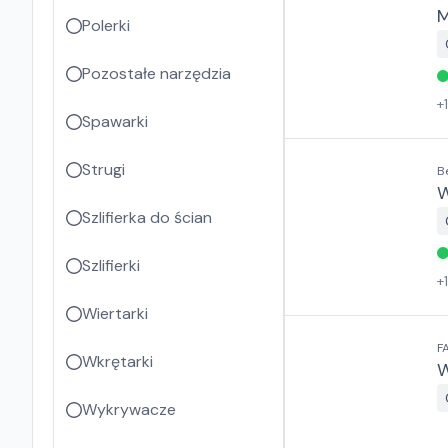
M
Polerki
Pozostałe narzędzia
+
Spawarki
Strugi
B
W
Szlifierka do ścian
Szlifierki
+
Wiertarki
F
Wkrętarki
Wykrywacze