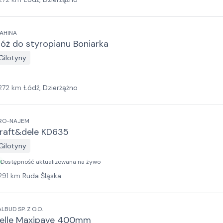
AHINA
óż do styropianu Boniarka
Gilotyny
272
km
Łódź, Dzierżążno
RO-NAJEM
raft&dele KD635
Gilotyny
Dostępność aktualizowana na żywo
291
km
Ruda Śląska
ALBUD SP. Z O.O.
elle Maxipave 400mm