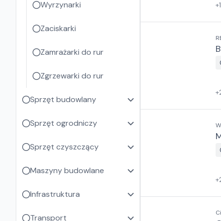
Wyrzynarki
+
Zaciskarki
R
B
Zamrażarki do rur
Zgrzewarki do rur
+
Sprzęt budowlany
Sprzęt ogrodniczy
W
Sprzęt czyszczący
Maszyny budowlane
+
Infrastruktura
C
Transport