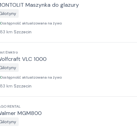
ONTOLIT Maszynka do glazury
Gilotyny
Dostępność aktualizowana na żywo
183
km
Szczecin
est Elektro
olfcraft VLC 1000
Gilotyny
Dostępność aktualizowana na żywo
183
km
Szczecin
AGO RENTAL
Walmer MGM800
Gilotyny