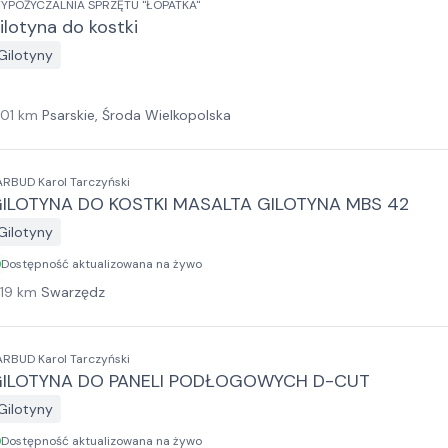
YPOŻYCZALNIA SPRZĘTU "ŁOPATKA"
ilotyna do kostki
Gilotyny
101
km
Psarskie, Środa Wielkopolska
ARBUD Karol Tarczyński
ILOTYNA DO KOSTKI MASALTA GILOTYNA MBS 42
Gilotyny
Dostępność aktualizowana na żywo
119
km
Swarzędz
ARBUD Karol Tarczyński
ILOTYNA DO PANELI PODŁOGOWYCH D-CUT
Gilotyny
Dostępność aktualizowana na żywo