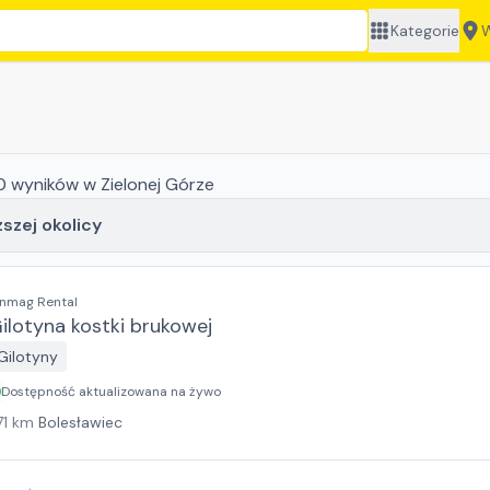
Kategorie
W
0
wyników
w Zielonej Górze
ższej okolicy
inmag Rental
ilotyna kostki brukowej
Gilotyny
Dostępność aktualizowana na żywo
71
km
Bolesławiec