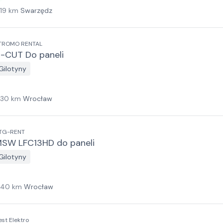
119
km
Swarzędz
TROMO RENTAL
-CUT Do paneli
Gilotyny
130
km
Wrocław
TG-RENT
SW LFC13HD do paneli
Gilotyny
140
km
Wrocław
est Elektro