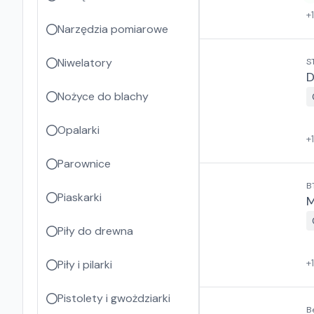
+
Narzędzia pomiarowe
Niwelatory
S
D
Nożyce do blachy
Opalarki
+
Parownice
B
Piaskarki
M
Piły do drewna
+
Piły i pilarki
Pistolety i gwożdziarki
B