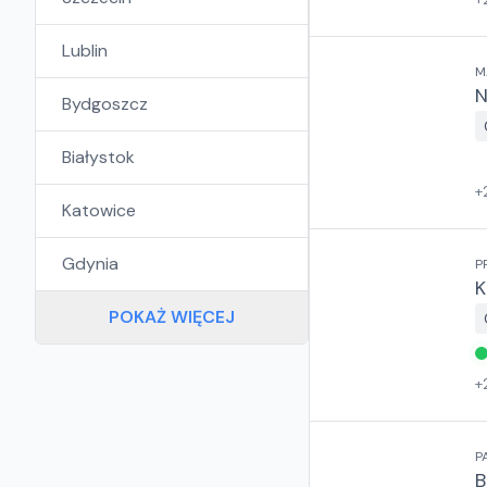
Lublin
M
N
Bydgoszcz
Białystok
+
Katowice
Gdynia
P
K
POKAŻ WIĘCEJ
+
P
B