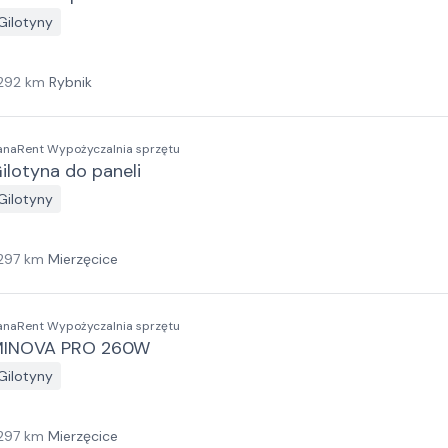
Gilotyny
292
km
Rybnik
anaRent Wypożyczalnia sprzętu
ilotyna do paneli
Gilotyny
297
km
Mierzęcice
anaRent Wypożyczalnia sprzętu
INOVA PRO 260W
Gilotyny
297
km
Mierzęcice