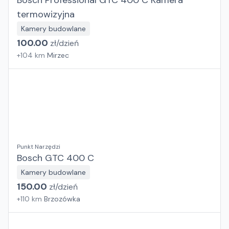
Bosch Professional GTC 400 C Kamera
termowizyjna
Kamery budowlane
100.00
zł/
dzień
+
104
km
Mirzec
Punkt Narzędzi
Bosch GTC 400 C
Kamery budowlane
150.00
zł/
dzień
+
110
km
Brzozówka