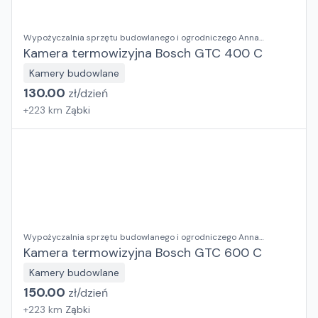
Wypożyczalnia sprzętu budowlanego i ogrodniczego Anna
Kosieradzka
Kamera termowizyjna Bosch GTC 400 C
Kamery budowlane
130.00
zł/
dzień
+
223
km
Ząbki
Wypożyczalnia sprzętu budowlanego i ogrodniczego Anna
Kosieradzka
Kamera termowizyjna Bosch GTC 600 C
Kamery budowlane
150.00
zł/
dzień
+
223
km
Ząbki