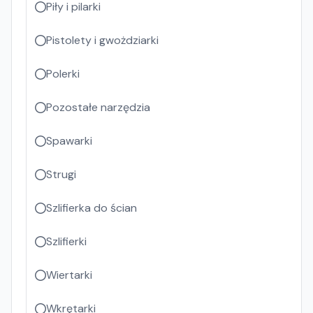
Piły i pilarki
Pistolety i gwożdziarki
Polerki
Pozostałe narzędzia
Spawarki
Strugi
Szlifierka do ścian
Szlifierki
Wiertarki
Wkrętarki