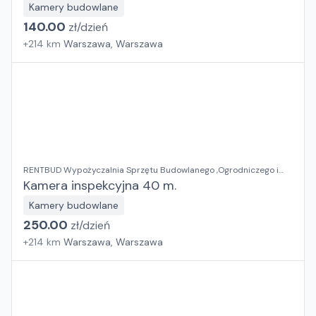
Kamery budowlane
140.00
zł/
dzień
+
214
km
Warszawa, Warszawa
RENTBUD Wypożyczalnia Sprzętu Budowlanego ,Ogrodniczego i
Elektronarzędzi
Kamera inspekcyjna 40 m.
Kamery budowlane
250.00
zł/
dzień
+
214
km
Warszawa, Warszawa