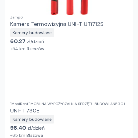
Zampol
Kamera Termowizyjna UNI-T UTi712S
Kamery budowlane
60.27
zł/
dzień
+
54
km
Rzeszów
"MobiRent" MOBILNA WYPOŻYCZALNIA SPRZĘTU BUDOWLANEGO I
OGRODOWEGO Jaroslaw Rybka
UNI-T 730E
Kamery budowlane
98.40
zł/
dzień
+
65
km
Błażowa