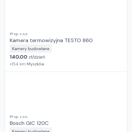
IFI sp. z o.o.
Kamera termowizyjna TESTO 860
Kamery budowlane
140.00
zł/
dzień
+
154
km
Myszków
IFI sp. z o.o.
Bosch GIC 120C
Kamery budowlane