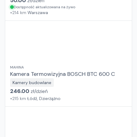
50.00
zł/
dzień
Dostępność aktualizowana na żywo
+
214
km
Warszawa
MAHINA
Kamera Termowizyjna BOSCH BTC 600 C
Kamery budowlane
246.00
zł/
dzień
+
215
km
Łódź, Dzierżążno