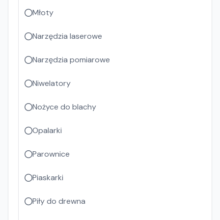
Młoty
Narzędzia laserowe
Narzędzia pomiarowe
Niwelatory
Nożyce do blachy
Opalarki
Parownice
Piaskarki
Piły do drewna