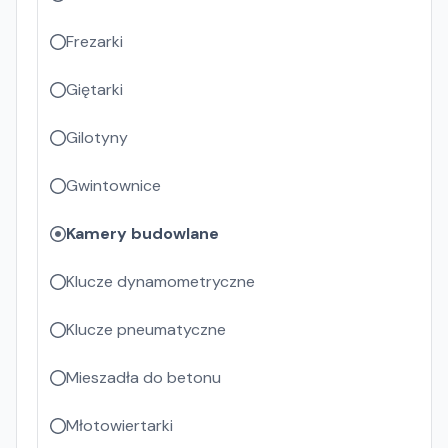
Frezarki
Giętarki
Gilotyny
Gwintownice
Kamery budowlane
Klucze dynamometryczne
Klucze pneumatyczne
Mieszadła do betonu
Młotowiertarki