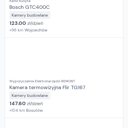
Kamil Kutyna
Bosch GTC400C
Kamery budowlane
123.00
zł/
dzień
+
98
km
Wojciechów
Wypożyczalnia Elektronarzędzi REMONT
Kamera termowizyjna Flir TG167
Kamery budowlane
147.60
zł/
dzień
+
104
km
Bosutów