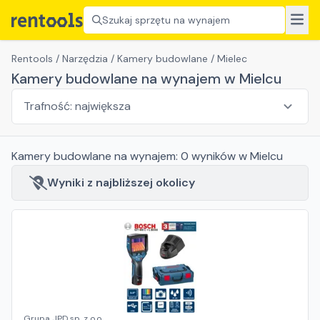
Szukaj sprzętu na wynajem
Rentools
/
Narzędzia
/
Kamery budowlane
/
Mielec
Kamery budowlane na wynajem w Mielcu
Kamery budowlane
na wynajem:
0
wyników
w Mielcu
Wyniki z najbliższej okolicy
Grupa JPD sp. z o.o.