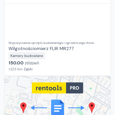
Wypożyczalnia sprzętu budowlanego i ogrodniczego Anna
Kosieradzka
Wilgotnościomierz FLIR MR277
Kamery budowlane
150.00
zł/
dzień
+
223
km
Ząbki