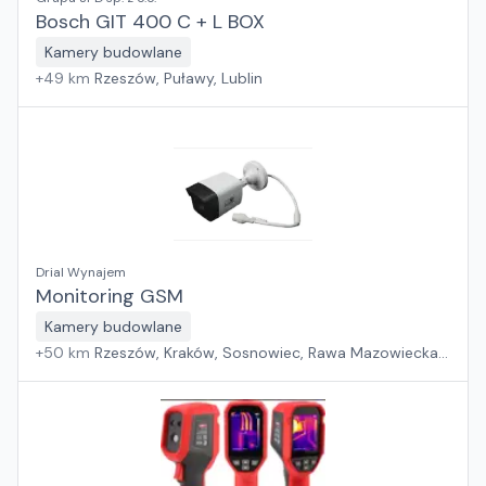
Bosch GIT 400 C + L BOX
Kamery budowlane
+
49
km
Rzeszów, Puławy, Lublin
Drial Wynajem
Monitoring GSM
Kamery budowlane
+
50
km
Rzeszów, Kraków, Sosnowiec, Rawa Mazowiecka,
Pabianice, Warszawa, Płock, Wrocław, Białystok, Jawor,
Poznań, Suchy Las, Zielona Góra, Gdańsk, Szczecin