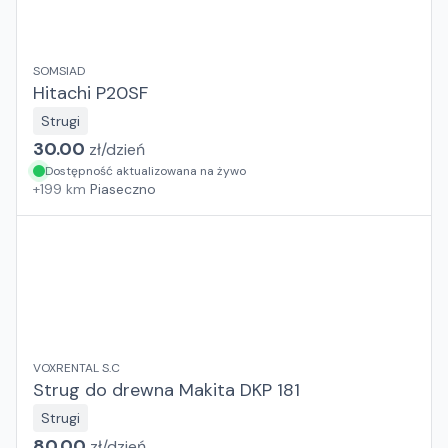
SOMSIAD
Hitachi P20SF
Strugi
30.00
zł/
dzień
Dostępność aktualizowana na żywo
+
199
km
Piaseczno
VOXRENTAL S.C
Strug do drewna Makita DKP 181
Strugi
80.00
zł/
dzień