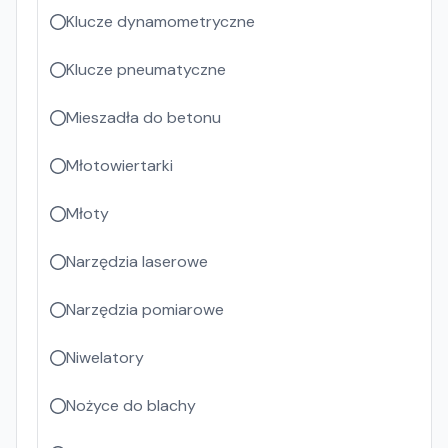
Klucze dynamometryczne
Klucze pneumatyczne
Mieszadła do betonu
Młotowiertarki
Młoty
Narzędzia laserowe
Narzędzia pomiarowe
Niwelatory
Nożyce do blachy