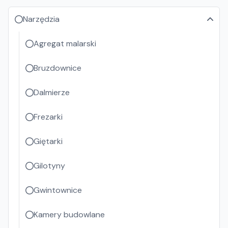
Narzędzia
Agregat malarski
Bruzdownice
Dalmierze
Frezarki
Giętarki
Gilotyny
Gwintownice
Kamery budowlane