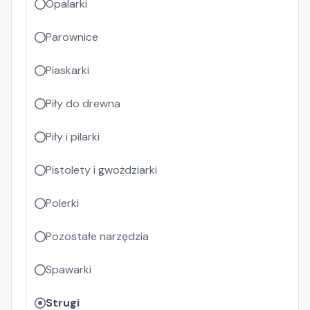
Opalarki
Parownice
Piaskarki
Piły do drewna
Piły i pilarki
Pistolety i gwożdziarki
Polerki
Pozostałe narzędzia
Spawarki
Strugi