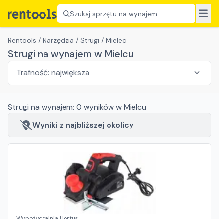
Szukaj sprzętu na wynajem
Rentools
/
Narzędzia
/
Strugi
/
Mielec
Strugi na wynajem w Mielcu
Strugi
na wynajem:
0
wyników
w Mielcu
Wyniki z najbliższej okolicy
Wypożyczalnia Hortus