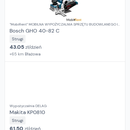
"MobiRent" MOBILNA WYPOŻYCZALNIA SPRZĘTU BUDOWLANEGO I
OGRODOWEGO Jaroslaw Rybka
Bosch GHO 40-82 C
Strugi
43.05
zł/
dzień
+
65
km
Błażowa
Wypożyczalnia DELAG
Makita KP0810
Strugi
61.50
zł/
dzień