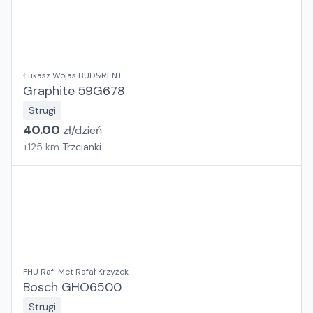
Łukasz Wojas BUD&RENT
Graphite 59G678
Strugi
40.00
zł/
dzień
+
125
km
Trzcianki
FHU Raf-Met Rafał Krzyżek
Bosch GHO6500
Strugi