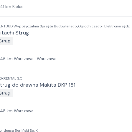
141
km
Kielce
ENTBUD Wypożyczalnia Sprzętu Budowlanego ,Ogrodniczego i Elektronarzędzi
itachi Strug
Strugi
146
km
Warszawa , Warszawa
OXRENTAL S.C
trug do drewna Makita DKP 181
Strugi
148
km
Warszawa
ondensa Berliński Sp. K.