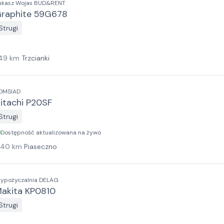
ukasz Wojas BUD&RENT
raphite 59G678
Strugi
49
km
Trzcianki
OMSIAD
itachi P20SF
Strugi
Dostępność aktualizowana na żywo
140
km
Piaseczno
ypożyczalnia DELAG
akita KP0810
Strugi