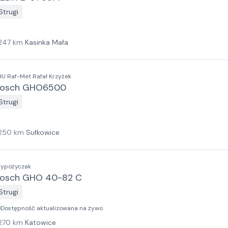
Strugi
247
km
Kasinka Mała
HU Raf-Met Rafał Krzyżek
osch GHO6500
Strugi
250
km
Sułkowice
ypożyczak
osch GHO 40-82 C
Strugi
Dostępność aktualizowana na żywo
270
km
Katowice