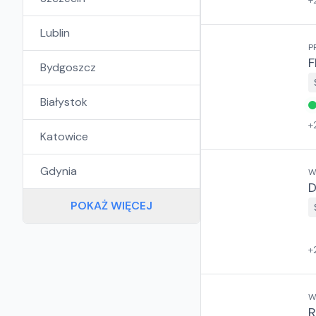
+
Lublin
P
F
Bydgoszcz
Białystok
+
Katowice
Gdynia
W
D
POKAŻ WIĘCEJ
+
W
R