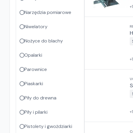
+
Narzędzia pomiarowe
Niwelatory
R
H
Nożyce do blachy
Opalarki
+
Parownice
V
Piaskarki
S
Piły do drewna
Piły i pilarki
+
Pistolety i gwożdziarki
C