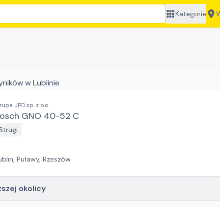
Kategorie
W
yników
w Lublinie
rupa JPD sp. z o.o.
osch GNO 40-52 C
Strugi
ublin, Puławy, Rzeszów
ższej okolicy