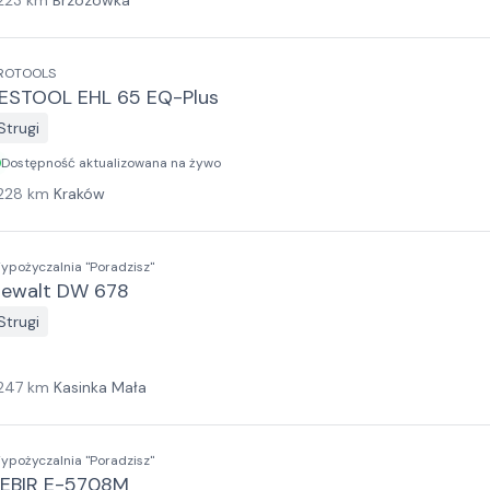
223
km
Brzozówka
ROTOOLS
ESTOOL EHL 65 EQ-Plus
Strugi
Dostępność aktualizowana na żywo
228
km
Kraków
ypożyczalnia "Poradzisz"
ewalt DW 678
Strugi
247
km
Kasinka Mała
ypożyczalnia "Poradzisz"
EBIR E-5708M