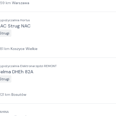
159
km
Warszawa
ypożyczalnia Hortus
AC Strug NAC
Strugi
181
km
Koszyce Wielkie
ypożyczalnia Elektronarzędzi REMONT
elma DHEh 82A
Strugi
221
km
Bosutów
AHINA