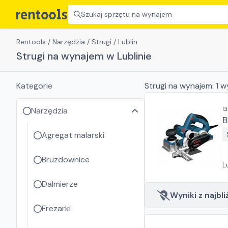
Szukaj sprzętu na wynajem
Rentools
/
Narzędzia
/
Strugi
/
Lublin
Strugi na wynajem w Lublinie
Kategorie
Strugi
na wynajem:
1
w
G
Narzędzia
B
Agregat malarski
Bruzdownice
L
Dalmierze
Wyniki z najbli
Frezarki