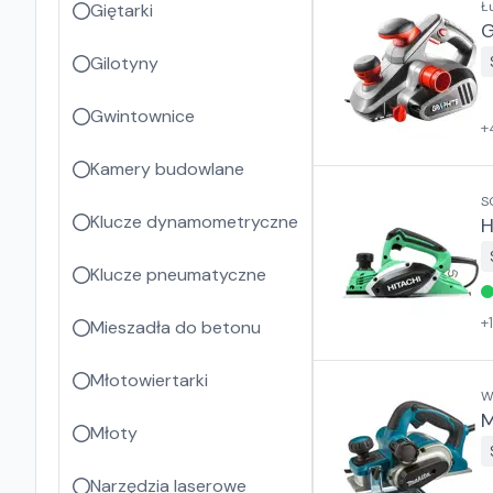
Ł
Giętarki
G
Gilotyny
Gwintownice
+
Kamery budowlane
S
Klucze dynamometryczne
H
Klucze pneumatyczne
+
Mieszadła do betonu
Młotowiertarki
W
M
Młoty
Narzędzia laserowe