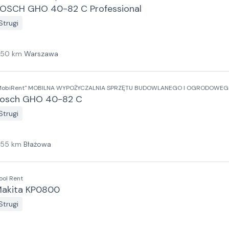
OSCH GHO 40-82 C Professional
Strugi
150
km
Warszawa
MobiRent" MOBILNA WYPOŻYCZALNIA SPRZĘTU BUDOWLANEGO I OGRODOWEGO
osch GHO 40-82 C
Strugi
155
km
Błażowa
ool Rent
akita KP0800
Strugi