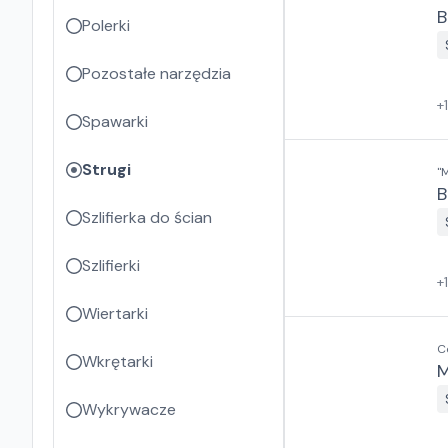
B
Polerki
Pozostałe narzędzia
+
Spawarki
Strugi
"
B
Szlifierka do ścian
Szlifierki
+
Wiertarki
C
Wkrętarki
M
Wykrywacze