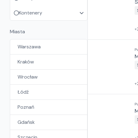
S
Kontenery
+
Miasta
Warszawa
P
M
Kraków
Wrocław
+
Łódź
P
Poznań
M
Gdańsk
Szczecin