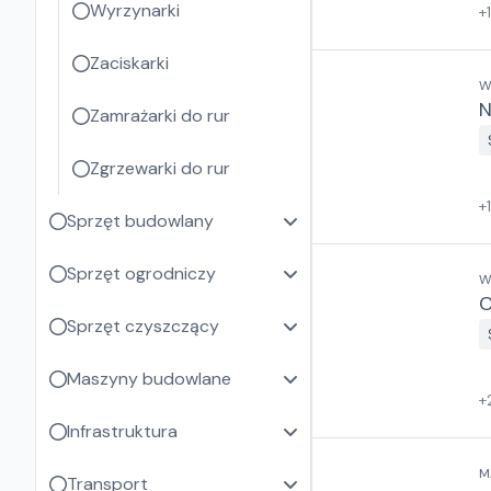
Wyrzynarki
+
Zaciskarki
W
N
Zamrażarki do rur
Zgrzewarki do rur
+
Sprzęt budowlany
Sprzęt ogrodniczy
W
C
Sprzęt czyszczący
Maszyny budowlane
+
Infrastruktura
M
Transport