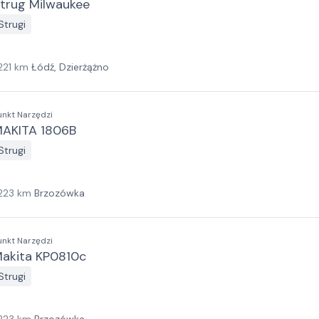
trug Milwaukee
Strugi
221
km
Łódź, Dzierżążno
unkt Narzędzi
AKITA 1806B
Strugi
223
km
Brzozówka
unkt Narzędzi
akita KP0810c
Strugi