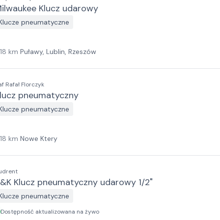
ilwaukee Klucz udarowy
Klucze pneumatyczne
118
km
Puławy, Lublin, Rzeszów
af Rafał Florczyk
lucz pneumatyczny
Klucze pneumatyczne
118
km
Nowe Ktery
udrent
&K Klucz pneumatyczny udarowy 1/2"
Klucze pneumatyczne
Dostępność aktualizowana na żywo