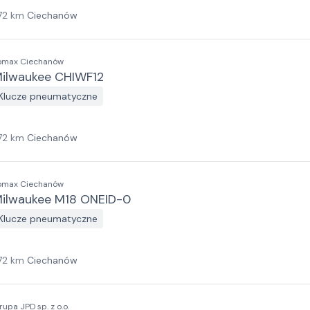
72
km
Ciechanów
omax Ciechanów
ilwaukee CHIWF12
Klucze pneumatyczne
72
km
Ciechanów
omax Ciechanów
ilwaukee M18 ONEID-0
Klucze pneumatyczne
72
km
Ciechanów
rupa JPD sp. z o.o.