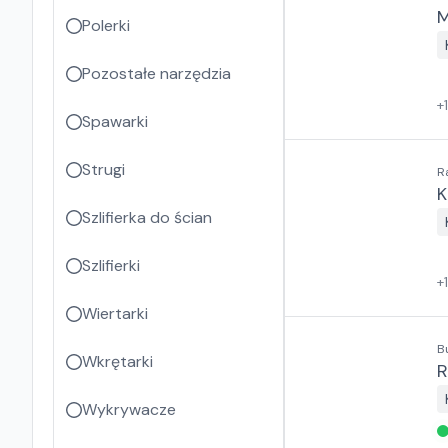
M
Polerki
Pozostałe narzędzia
+
Spawarki
Strugi
R
K
Szlifierka do ścian
Szlifierki
+
Wiertarki
B
Wkrętarki
R
Wykrywacze