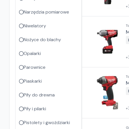
+
Narzędzia pomiarowe
Niwelatory
T
M
Nożyce do blachy
Opalarki
+
Parownice
T
Piaskarki
M
Piły do drewna
Piły i pilarki
+
Pistolety i gwożdziarki
G