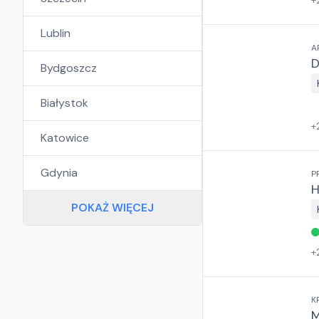
+
Lublin
A
D
Bydgoszcz
Białystok
+
Katowice
Gdynia
P
H
POKAŻ WIĘCEJ
+
K
M