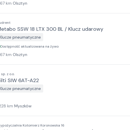
167
km
Olsztyn
udrent
etabo SSW 18 LTX 300 BL / Klucz udarowy
Klucze pneumatyczne
Dostępność aktualizowana na żywo
167
km
Olsztyn
I sp. z o.o.
ilti SIW 6AT-A22
Klucze pneumatyczne
228
km
Myszków
ypożyczalnia Kotomierz Koronowska 16