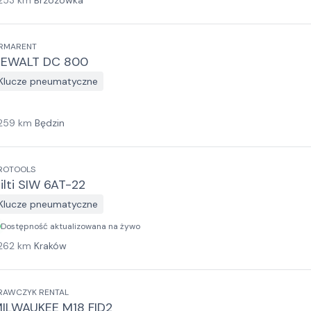
253
km
Brzozówka
RMARENT
EWALT DC 800
Klucze pneumatyczne
259
km
Będzin
ROTOOLS
ilti SIW 6AT-22
Klucze pneumatyczne
Dostępność aktualizowana na żywo
262
km
Kraków
RAWCZYK RENTAL
ILWAUKEE M18 FID2