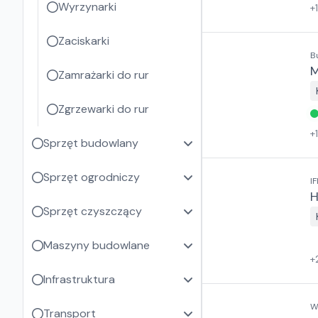
Wyrzynarki
+
Zaciskarki
B
M
Zamrażarki do rur
Zgrzewarki do rur
+
Sprzęt budowlany
Sprzęt ogrodniczy
IF
H
Sprzęt czyszczący
Maszyny budowlane
+
Infrastruktura
W
Transport