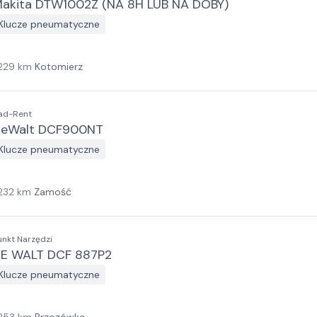
akita DTW1002Z (NA 8H LUB NA DOBY)
Klucze pneumatyczne
229
km
Kotomierz
ad-Rent
eWalt DCF900NT
Klucze pneumatyczne
232
km
Zamość
unkt Narzędzi
E WALT DCF 887P2
Klucze pneumatyczne