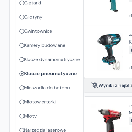
Giętarki
+
1
Gilotyny
Gwintownice
V
K
Kamery budowlane
Klucze dynamometryczne
+
Klucze pneumatyczne
Wyniki z najbli
Mieszadła do betonu
Młotowiertarki
T
M
Młoty
Narzędzia laserowe