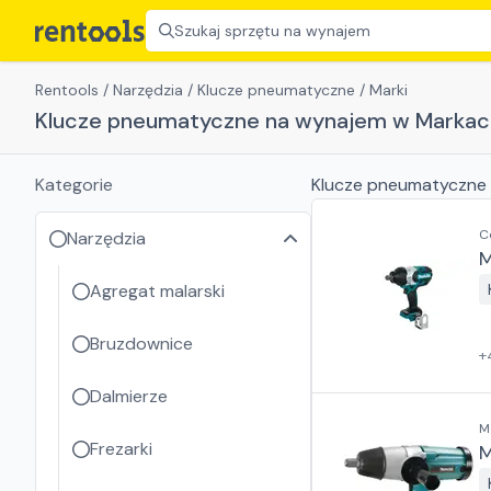
Szukaj sprzętu na wynajem
Rentools
/
Narzędzia
/
Klucze pneumatyczne
/
Marki
Klucze pneumatyczne na wynajem w Markac
Kategorie
Klucze pneumatyczne
C
Narzędzia
M
Agregat malarski
Bruzdownice
+
Dalmierze
M
Frezarki
M