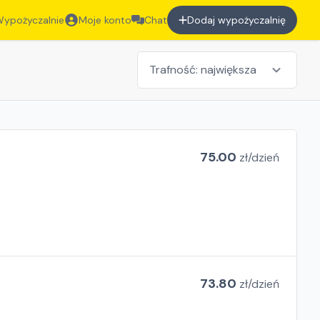
ypożyczalnie
Moje konto
Chat
Dodaj wypożyczalnię
75.00
zł/
dzień
73.80
zł/
dzień