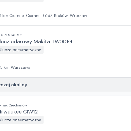
1
km
Ciemne, Ciemne, Łódź, Kraków, Wrocław
OXRENTAL S.C
lucz udarowy Makita TW001G
Klucze pneumatyczne
15
km
Warszawa
ższej okolicy
omax Ciechanów
ilwaukee CIW12
Klucze pneumatyczne