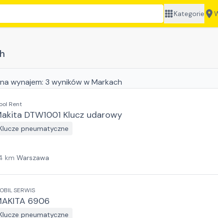
Kategorie
W
h
na wynajem:
3
wyników
w Markach
ool Rent
akita DTW1001 Klucz udarowy
Klucze pneumatyczne
4
km
Warszawa
OBIL SERWIS
AKITA 6906
Klucze pneumatyczne