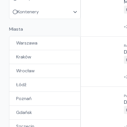
M
Kontenery
+
Miasta
Warszawa
R
D
Kraków
Wrocław
+
Łódź
P
Poznań
D
Gdańsk
Szczecin