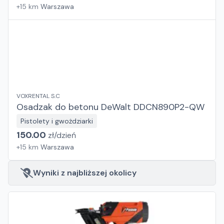
+
15
km
Warszawa
VOXRENTAL S.C
Osadzak do betonu DeWalt DDCN890P2-QW
Pistolety i gwożdziarki
150.00
zł/
dzień
+
15
km
Warszawa
Wyniki z najbliższej okolicy