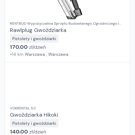
RENTBUD Wypożyczalnia Sprzętu Budowlanego ,Ogrodniczego i
Elektronarzędzi
Rawlplug Gwoździarka
Pistolety i gwożdziarki
170.00
zł/
dzień
+
14
km
Warszawa , Warszawa
VOXRENTAL S.C
Gwoździarka Hikoki
Pistolety i gwożdziarki
140.00
zł/
dzień