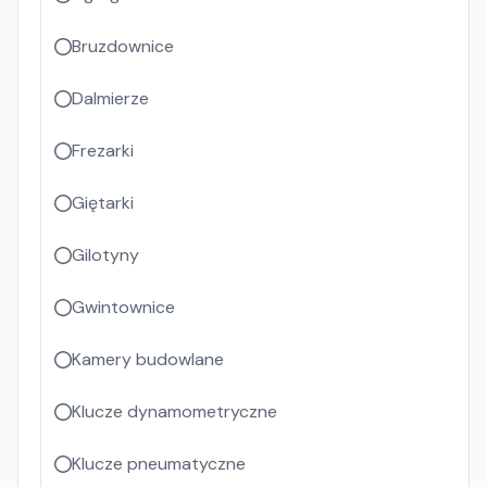
Bruzdownice
Dalmierze
Frezarki
Giętarki
Gilotyny
Gwintownice
Kamery budowlane
Klucze dynamometryczne
Klucze pneumatyczne