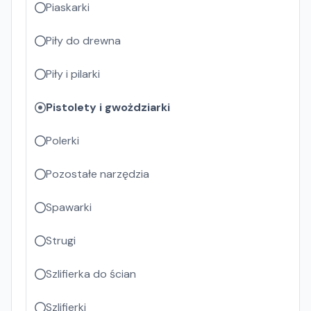
Piaskarki
Piły do drewna
Piły i pilarki
Pistolety i gwożdziarki
Polerki
Pozostałe narzędzia
Spawarki
Strugi
Szlifierka do ścian
Szlifierki