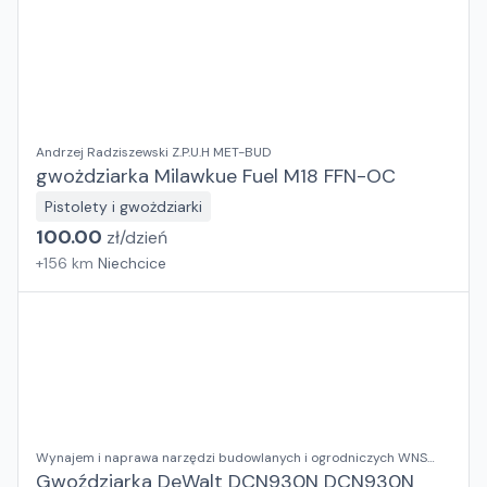
Andrzej Radziszewski Z.P.U.H MET-BUD
gwożdziarka Milawkue Fuel M18 FFN-OC
Pistolety i gwożdziarki
100.00
zł/
dzień
+
156
km
Niechcice
Wynajem i naprawa narzędzi budowlanych i ogrodniczych WNS
RENT
Gwoździarka DeWalt DCN930N DCN930N