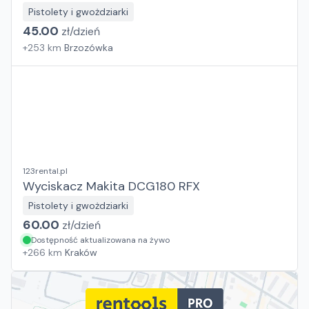
Pistolety i gwożdziarki
45.00
zł/
dzień
+
253
km
Brzozówka
123rental.pl
Wyciskacz Makita DCG180 RFX
Pistolety i gwożdziarki
60.00
zł/
dzień
Dostępność aktualizowana na żywo
+
266
km
Kraków