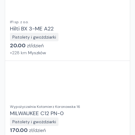
IFI sp. z o.o.
Hilti BX 3-ME A22
Pistolety i gwożdziarki
20.00
zł/
dzień
+
228
km
Myszków
Wypożyczalnia Kotomierz Koronowska 16
MILWAUKEE C12 PN-0
Pistolety i gwożdziarki
170.00
zł/
dzień