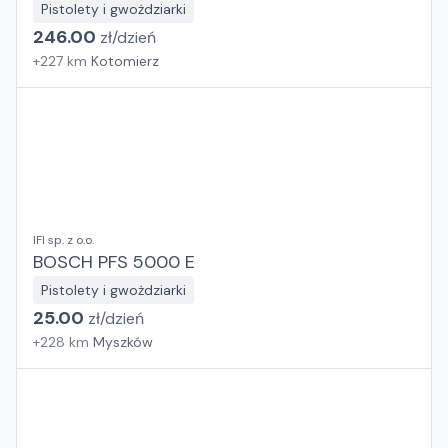
Pistolety i gwożdziarki
246.00
zł/
dzień
+
227
km
Kotomierz
IFI sp. z o.o.
BOSCH PFS 5000 E
Pistolety i gwożdziarki
25.00
zł/
dzień
+
228
km
Myszków