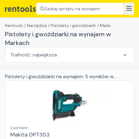
Szukaj sprzętu na wynajem
Rentools
/
Narzędzia
/
Pistolety i gwożdziarki
/
Marki
Pistolety i gwożdziarki na wynajem w
Markach
Pistolety i gwożdziarki
na wynajem:
5
wyników
w
Markach
Cool Rent
Makita DPT353