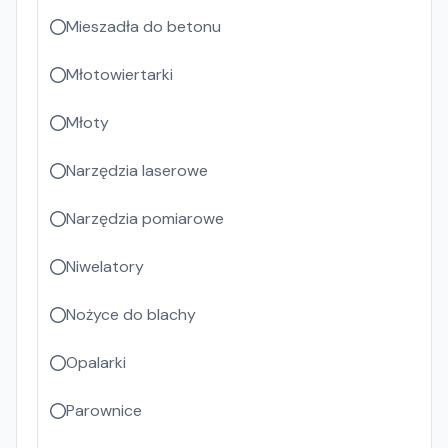
Mieszadła do betonu
Młotowiertarki
Młoty
Narzędzia laserowe
Narzędzia pomiarowe
Niwelatory
Nożyce do blachy
Opalarki
Parownice