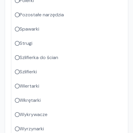
Polerki
Pozostałe narzędzia
Spawarki
Strugi
Szlifierka do ścian
Szlifierki
Wiertarki
Wkrętarki
Wykrywacze
Wyrzynarki