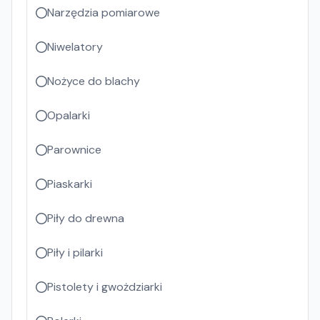
Narzędzia pomiarowe
Niwelatory
Nożyce do blachy
Opalarki
Parownice
Piaskarki
Piły do drewna
Piły i pilarki
Pistolety i gwożdziarki