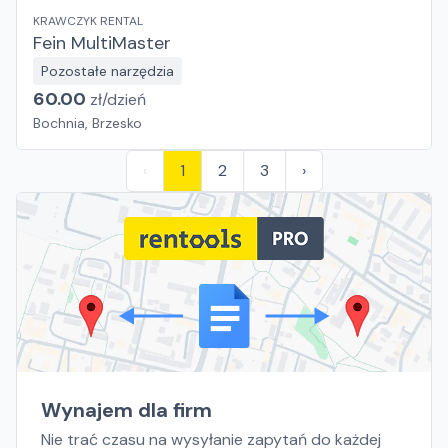
KRAWCZYK RENTAL
Fein MultiMaster
Pozostałe narzędzia
60.00
zł/
dzień
Bochnia, Brzesko
‹
1
2
3
›
Wynajem dla firm
Nie trać czasu na wysyłanie zapytań do każdej