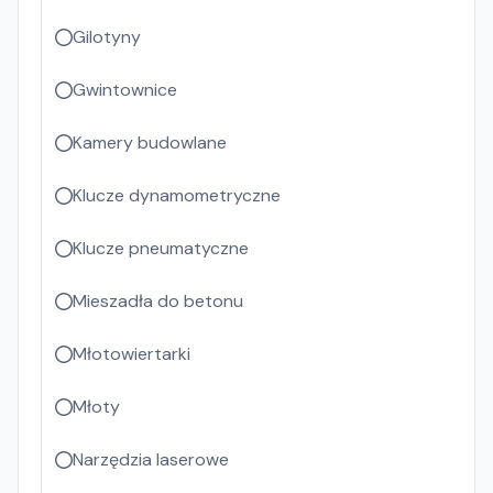
Gilotyny
Gwintownice
Kamery budowlane
Klucze dynamometryczne
Klucze pneumatyczne
Mieszadła do betonu
Młotowiertarki
Młoty
Narzędzia laserowe