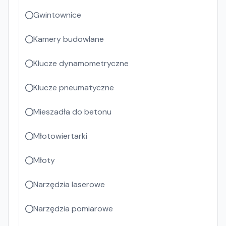
Gwintownice
Kamery budowlane
Klucze dynamometryczne
Klucze pneumatyczne
Mieszadła do betonu
Młotowiertarki
Młoty
Narzędzia laserowe
Narzędzia pomiarowe