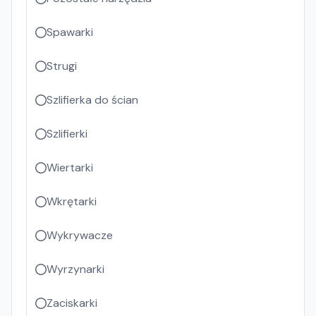
Spawarki
Strugi
Szlifierka do ścian
Szlifierki
Wiertarki
Wkrętarki
Wykrywacze
Wyrzynarki
Zaciskarki