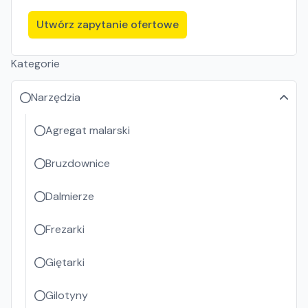
Utwórz zapytanie ofertowe
Kategorie
Narzędzia
Agregat malarski
Bruzdownice
Dalmierze
Frezarki
Giętarki
Gilotyny