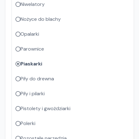
Niwelatory
Nożyce do blachy
Opalarki
Parownice
Piaskarki
Piły do drewna
Piły i pilarki
Pistolety i gwożdziarki
Polerki
Pozostałe narzędzia