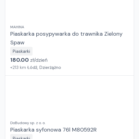
MAHINA
Piaskarka posypywarka do trawnika Zielony
Spaw
Piaskarki
180.00
zł/
dzień
+
213
km
Łódź, Dzierżążno
DoBudowy sp. z o. o.
Piaskarka syfonowa 76l M80592R
Piaskarki