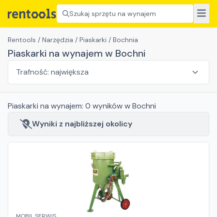
Szukaj sprzętu na wynajem
Rentools
/
Narzędzia
/
Piaskarki
/
Bochnia
Piaskarki na wynajem w Bochni
Piaskarki
na wynajem:
0
wyników
w Bochni
Wyniki z najbliższej okolicy
MOBIL SERWIS