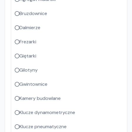
Bruzdownice
Dalmierze
Frezarki
Giętarki
Gilotyny
Gwintownice
Kamery budowlane
Klucze dynamometryczne
Klucze pneumatyczne