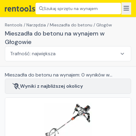
Szukaj sprzętu na wynajem
Rentools
/
Narzędzia
/
Mieszadła do betonu
/
Głogów
Mieszadła do betonu na wynajem w
Głogowie
Mieszadła do betonu
na wynajem:
0
wyników
w
Głogowie
Wyniki z najbliższej okolicy