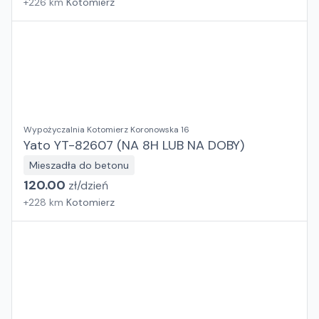
+
226
km
Kotomierz
Wypożyczalnia Kotomierz Koronowska 16
Yato YT-82607 (NA 8H LUB NA DOBY)
Mieszadła do betonu
120.00
zł/
dzień
+
228
km
Kotomierz