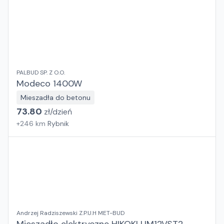
PALBUD SP. Z O.O.
Modeco 1400W
Mieszadła do betonu
73.80
zł/
dzień
+
246
km
Rybnik
Andrzej Radziszewski Z.P.U.H MET-BUD