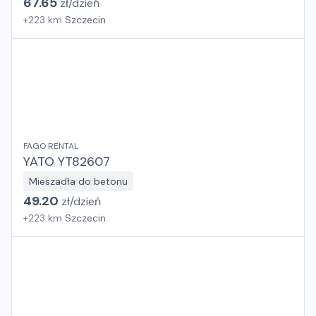
67.65
zł/
dzień
+
223
km
Szczecin
FAGO RENTAL
YATO YT82607
Mieszadła do betonu
49.20
zł/
dzień
+
223
km
Szczecin