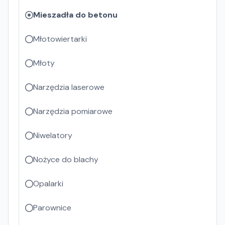
Mieszadła do betonu
Młotowiertarki
Młoty
Narzędzia laserowe
Narzędzia pomiarowe
Niwelatory
Nożyce do blachy
Opalarki
Parownice