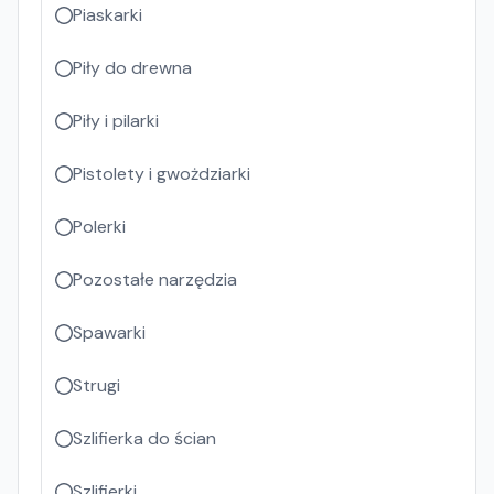
Piaskarki
Piły do drewna
Piły i pilarki
Pistolety i gwożdziarki
Polerki
Pozostałe narzędzia
Spawarki
Strugi
Szlifierka do ścian
Szlifierki