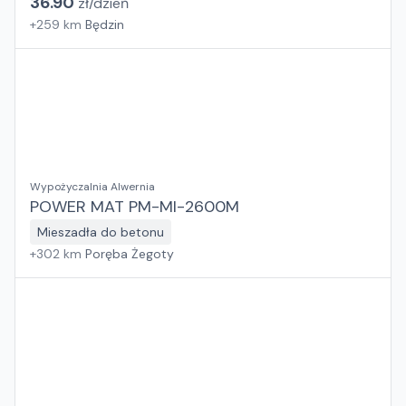
36.90
zł/
dzień
+
259
km
Będzin
Wypożyczalnia Alwernia
POWER MAT PM-MI-2600M
Mieszadła do betonu
+
302
km
Poręba Żegoty