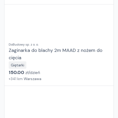
DoBudowy sp. z o. o.
Zaginarka do blachy 2m MAAD z nożem do
cięcia
Giętarki
150.00
zł/
dzień
+
341
km
Warszawa