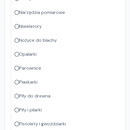
Narzędzia pomiarowe
Niwelatory
Nożyce do blachy
Opalarki
Parownice
Piaskarki
Piły do drewna
Piły i pilarki
Pistolety i gwożdziarki