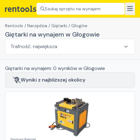
Szukaj sprzętu na wynajem
Rentools
/
Narzędzia
/
Giętarki
/
Głogów
Giętarki na wynajem w Głogowie
Giętarki
na wynajem:
0
wyników
w Głogowie
Wyniki z najbliższej okolicy
Sinmag Rental