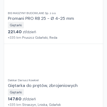
BIS MASZYNY BUDOWLANE Sp. z o.o.
Promani PRO RB 25 - Ø 4-25 mm
Giętarki
221.40
zł/
dzień
+
335
km
Pruszcz Gdański, Reda
Dakkar Dariusz Kowkiel
Giętarka do prętów, zbrojeniowych
Giętarki
147.60
zł/
dzień
+
335
km
Straszyn, Lniska, Gdańsk