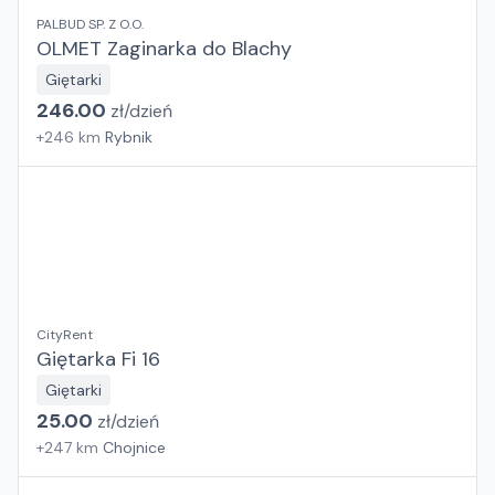
PALBUD SP. Z O.O.
OLMET Zaginarka do Blachy
Giętarki
246.00
zł/
dzień
+
246
km
Rybnik
CityRent
Giętarka Fi 16
Giętarki
25.00
zł/
dzień
+
247
km
Chojnice