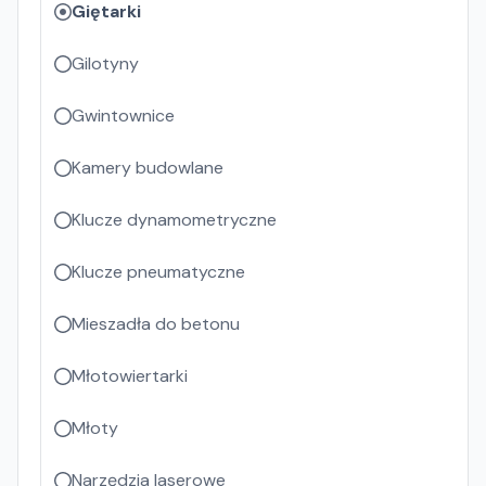
Giętarki
Gilotyny
Gwintownice
Kamery budowlane
Klucze dynamometryczne
Klucze pneumatyczne
Mieszadła do betonu
Młotowiertarki
Młoty
Narzędzia laserowe