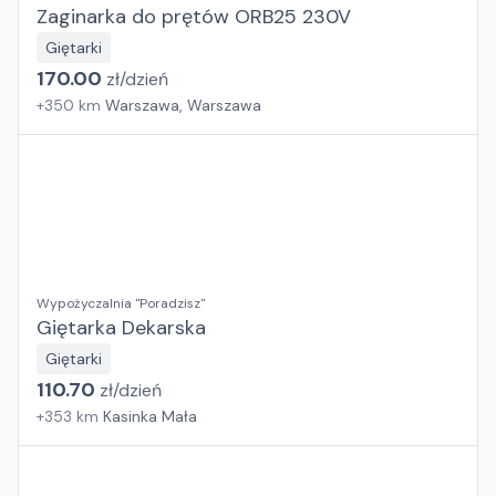
Elektronarzędzi
Zaginarka do prętów ORB25 230V
Giętarki
170.00
zł/
dzień
+
350
km
Warszawa, Warszawa
Wypożyczalnia "Poradzisz"
Giętarka Dekarska
Giętarki
110.70
zł/
dzień
+
353
km
Kasinka Mała