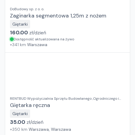
DoBudowy sp. z o. o.
Zaginarka segmentowa 1,25m z nożem
Giętarki
160.00
zł/
dzień
Dostępność aktualizowana na żywo
+
341
km
Warszawa
RENTBUD Wypożyczalnia Sprzętu Budowlanego ,Ogrodniczego i
Elektronarzędzi
Giętarka ręczna
Giętarki
35.00
zł/
dzień
+
350
km
Warszawa, Warszawa