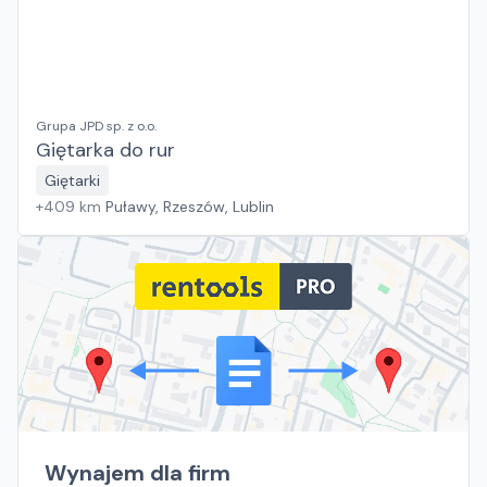
Grupa JPD sp. z o.o.
Giętarka do rur
Giętarki
+
409
km
Puławy, Rzeszów, Lublin
Wynajem dla firm