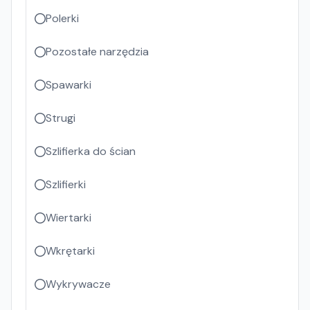
Polerki
Pozostałe narzędzia
Spawarki
Strugi
Szlifierka do ścian
Szlifierki
Wiertarki
Wkrętarki
Wykrywacze