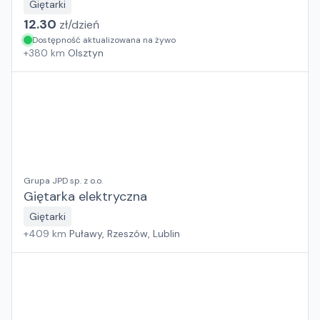
Giętarki
12.30
zł/
dzień
Dostępność aktualizowana na żywo
+
380
km
Olsztyn
Grupa JPD sp. z o.o.
Giętarka elektryczna
Giętarki
+
409
km
Puławy, Rzeszów, Lublin