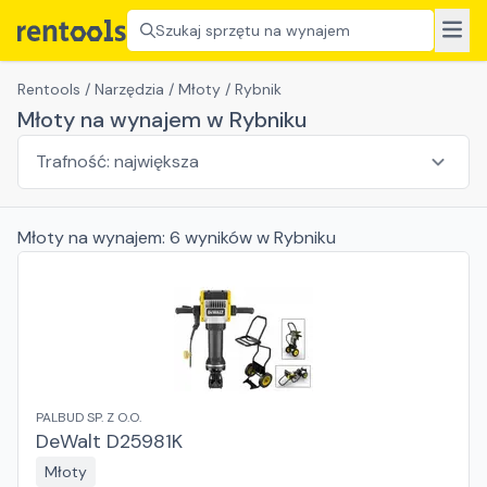
Szukaj sprzętu na wynajem
Rentools
/
Narzędzia
/
Młoty
/
Rybnik
Młoty na wynajem w Rybniku
Młoty
na wynajem:
6
wyników
w Rybniku
PALBUD SP. Z O.O.
DeWalt D25981K
Młoty