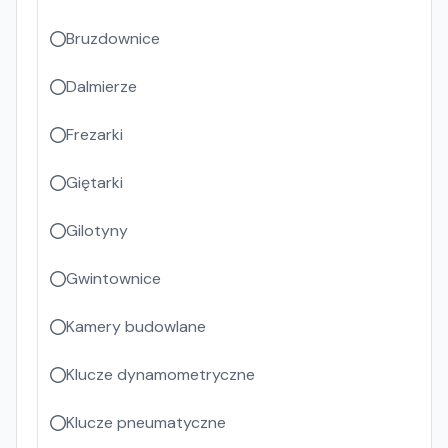
Bruzdownice
Dalmierze
Frezarki
Giętarki
Gilotyny
Gwintownice
Kamery budowlane
Klucze dynamometryczne
Klucze pneumatyczne