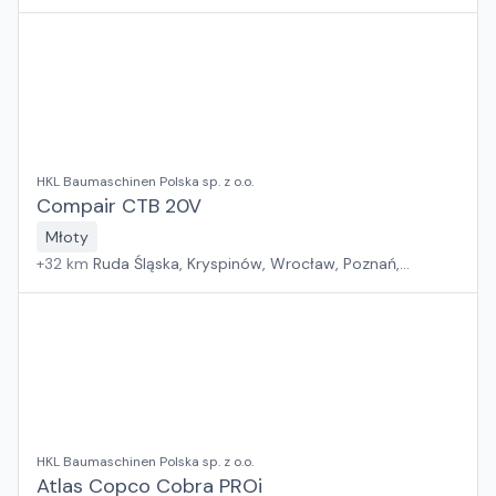
HKL Baumaschinen Polska sp. z o.o.
Compair CTB 20V
Młoty
+
32
km
Ruda Śląska, Kryspinów, Wrocław, Poznań,
Grębocin, Gdańsk
HKL Baumaschinen Polska sp. z o.o.
Atlas Copco Cobra PROi