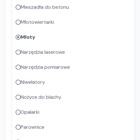
Mieszadła do betonu
Młotowiertarki
Młoty
Narzędzia laserowe
Narzędzia pomiarowe
Niwelatory
Nożyce do blachy
Opalarki
Parownice