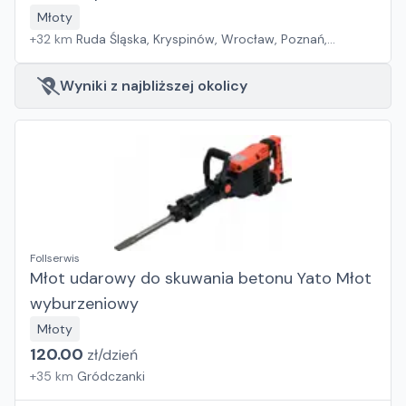
Młoty
+
32
km
Ruda Śląska, Kryspinów, Wrocław, Poznań,
Grębocin, Gdańsk
Wyniki z najbliższej okolicy
Follserwis
Młot udarowy do skuwania betonu Yato Młot
wyburzeniowy
Młoty
120.00
zł/
dzień
+
35
km
Gródczanki