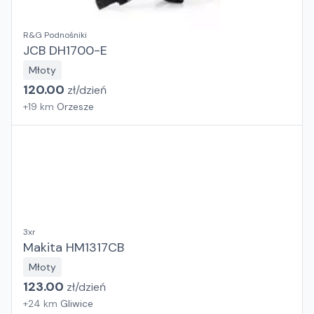
R&G Podnośniki
JCB DH1700-E
Młoty
120.00
zł/
dzień
+
19
km
Orzesze
3xr
Makita HM1317CB
Młoty
123.00
zł/
dzień
+
24
km
Gliwice