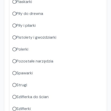
Piaskarki
Piły do drewna
Piły i pilarki
Pistolety i gwożdziarki
Polerki
Pozostałe narzędzia
Spawarki
Strugi
Szlifierka do ścian
Szlifierki