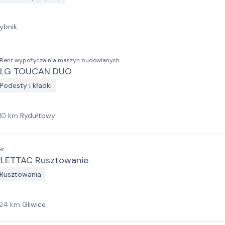
ybnik
Rent wypożyczalnia maszyn budowlanych
JLG TOUCAN DUO
Podesty i kładki
10
km
Rydułtowy
xr
PLETTAC Rusztowanie
Rusztowania
24
km
Gliwice