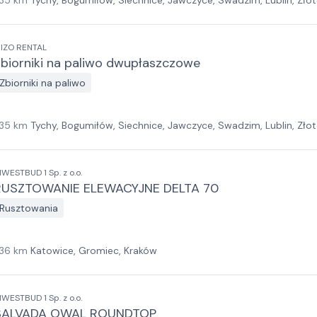
35
km
Tychy, Bogumiłów, Siechnice, Jawczyce, Swadzim, Lublin, Złoto
IZO RENTAL
biorniki na paliwo dwupłaszczowe
Zbiorniki na paliwo
35
km
Tychy, Bogumiłów, Siechnice, Jawczyce, Swadzim, Lublin, Złoto
NWESTBUD 1 Sp. z o.o.
RUSZTOWANIE ELEWACYJNE DELTA 70
Rusztowania
36
km
Katowice, Gromiec, Kraków
NWESTBUD 1 Sp. z o.o.
SALVADA OWAL ROUNDTOP