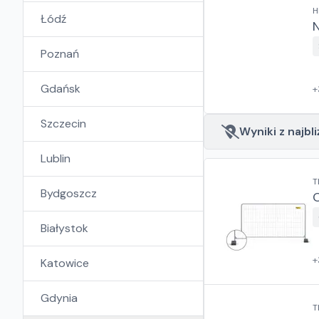
H
Łódź
Poznań
Gdańsk
+
Szczecin
Wyniki z najbli
Lublin
T
Bydgoszcz
Białystok
+
Katowice
Gdynia
T