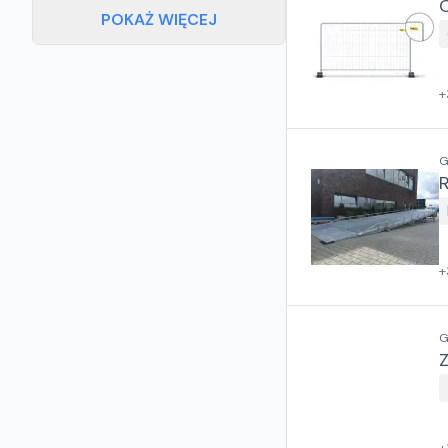
POKAŻ WIĘCEJ
+
G
+
G
Z