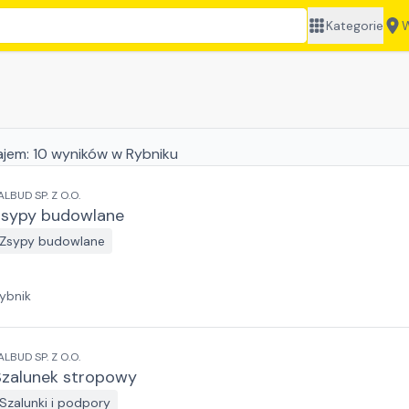
Kategorie
W
ajem:
10
wyników
w Rybniku
ALBUD SP. Z O.O.
Zsypy budowlane
Zsypy budowlane
ybnik
ALBUD SP. Z O.O.
Szalunek stropowy
Szalunki i podpory