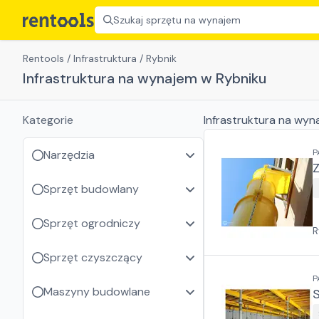
Szukaj sprzętu na wynajem
Rentools
/
Infrastruktura
/
Rybnik
Infrastruktura na wynajem w Rybniku
Kategorie
Infrastruktura
na wyn
P
Narzędzia
Sprzęt budowlany
Sprzęt ogrodniczy
R
Sprzęt czyszczący
P
Maszyny budowlane