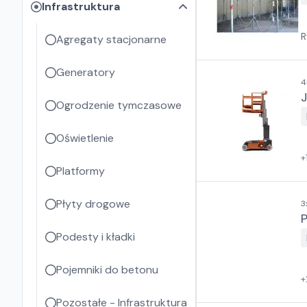
Infrastruktura
R
Agregaty stacjonarne
Generatory
4
Ogrodzenie tymczasowe
Oświetlenie
+
Platformy
Płyty drogowe
3
Podesty i kładki
Pojemniki do betonu
+
Pozostałe - Infrastruktura