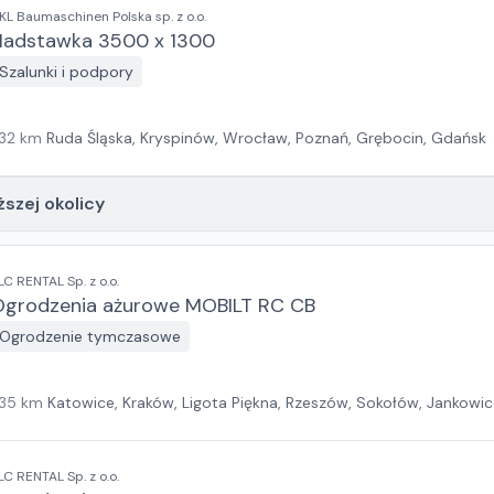
KL Baumaschinen Polska sp. z o.o.
Nadstawka 3500 x 1300
Szalunki i podpory
32
km
Ruda Śląska, Kryspinów, Wrocław, Poznań, Grębocin, Gdańsk
ższej okolicy
LC RENTAL Sp. z o.o.
Ogrodzenia ażurowe MOBILT RC CB
Ogrodzenie tymczasowe
35
km
Katowice, Kraków, Ligota Piękna, Rzeszów, Sokołów, Jankowic
LC RENTAL Sp. z o.o.