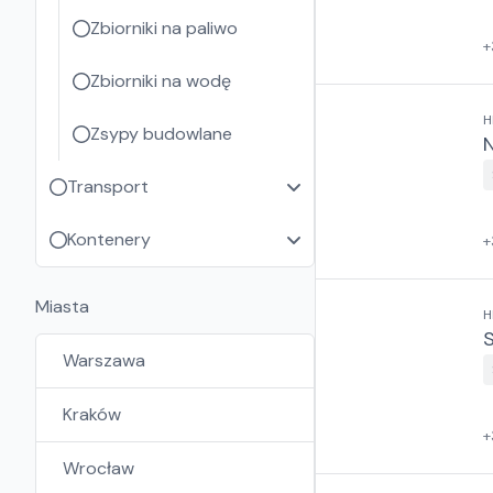
Zbiorniki na paliwo
+
Zbiorniki na wodę
H
Zsypy budowlane
Transport
Kontenery
+
Miasta
H
Warszawa
Kraków
+
Wrocław