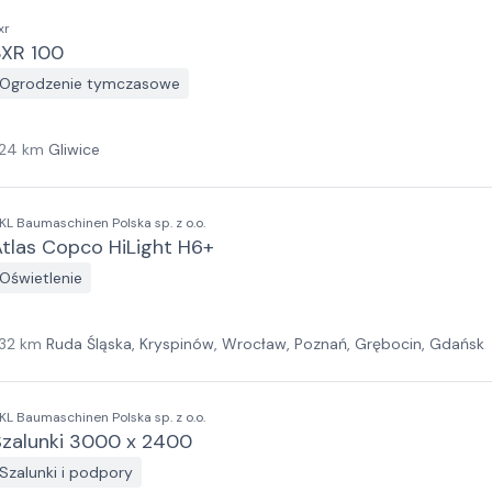
xr
3XR 100
Ogrodzenie tymczasowe
24
km
Gliwice
KL Baumaschinen Polska sp. z o.o.
tlas Copco HiLight H6+
Oświetlenie
32
km
Ruda Śląska, Kryspinów, Wrocław, Poznań, Grębocin, Gdańsk
KL Baumaschinen Polska sp. z o.o.
Szalunki 3000 x 2400
Szalunki i podpory