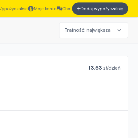
ypożyczalnie
Moje konto
Chat
Dodaj wypożyczalnię
13.53
zł/
dzień