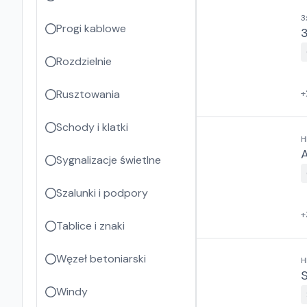
3
Progi kablowe
Rozdzielnie
Rusztowania
+
Schody i klatki
H
A
Sygnalizacje świetlne
Szalunki i podpory
+
Tablice i znaki
Węzeł betoniarski
H
Windy