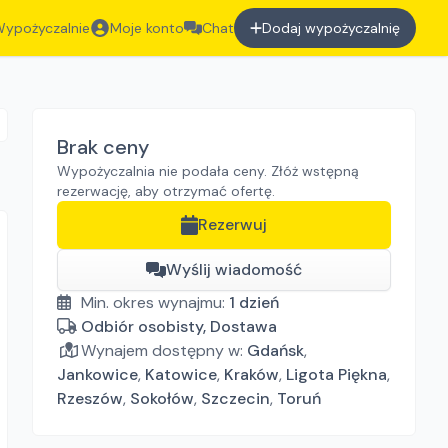
ypożyczalnie
Moje konto
Chat
Dodaj wypożyczalnię
Brak ceny
Wypożyczalnia nie podała ceny. Złóż wstępną
rezerwację, aby otrzymać ofertę.
Rezerwuj
Wyślij wiadomość
Min. okres wynajmu:
1
dzień
Odbiór osobisty, Dostawa
Wynajem dostępny w:
Gdańsk
,
Jankowice
,
Katowice
,
Kraków
,
Ligota Piękna
,
Rzeszów
,
Sokołów
,
Szczecin
,
Toruń