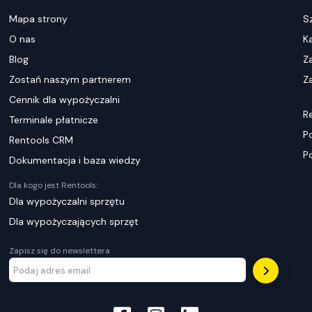
Mapa strony
S
O nas
K
Blog
Z
Zostań naszym partnerem
Za
Cennik dla wypożyczalni
R
Terminale płatnicze
P
Rentools CRM
P
Dokumentacja i baza wiedzy
Dla kogo jest Rentools:
Dla wypożyczalni sprzętu
Dla wypożyczających sprzęt
Zapisz się do newslettera