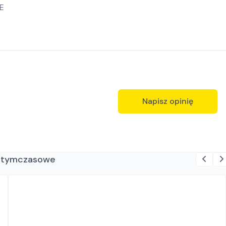
E
Napisz opinię
ie tymczasowe