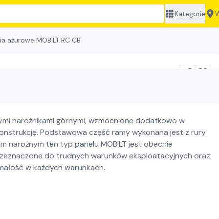
Kategorie
W
ia ażurowe MOBILT RC CB
nymi narożnikami górnymi, wzmocnione dodatkowo w
konstrukcję. Podstawowa część ramy wykonana jest z rury
iem narożnym ten typ panelu MOBILT jest obecnie
rzeznaczone do trudnych warunków eksploatacyjnych oraz
małość w każdych warunkach.