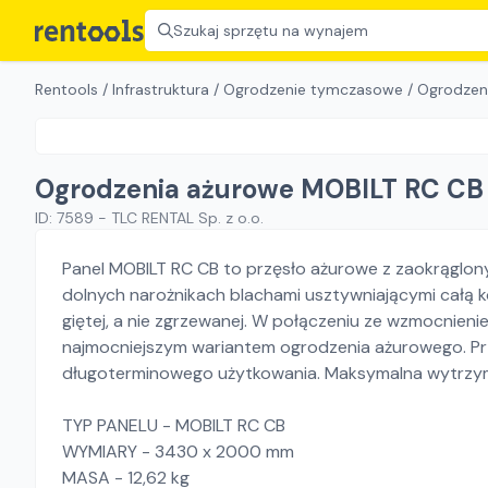
Szukaj sprzętu na wynajem
Rentools
/
Infrastruktura
/
Ogrodzenie tymczasowe
/
Ogrodzen
Ogrodzenia ażurowe MOBILT RC CB
ID:
7589
-
TLC RENTAL Sp. z o.o.
Panel MOBILT RC CB to przęsło ażurowe z zaokrąglo
dolnych narożnikach blachami usztywniającymi całą 
giętej, a nie zgrzewanej. W połączeniu ze wzmocnien
najmocniejszym wariantem ogrodzenia ażurowego. P
długoterminowego użytkowania. Maksymalna wytrzy
TYP PANELU - MOBILT RC CB
WYMIARY - 3430 x 2000 mm
MASA - 12,62 kg