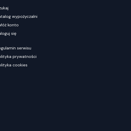
zukaj
atalog wypożyczalni
ałóż konto
loguj się
egulamin serwisu
olityka prywatności
olityka cookies