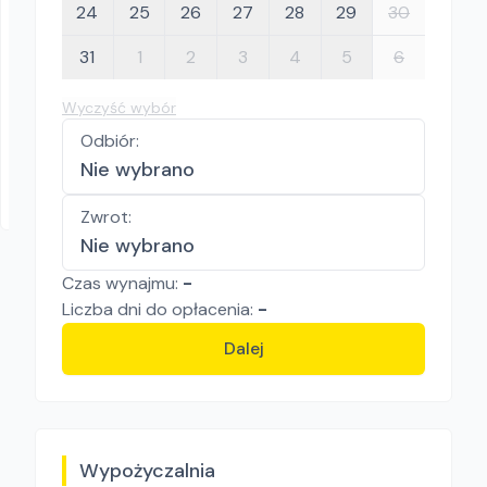
24
25
26
27
28
29
30
31
1
2
3
4
5
6
SALVADA Sp. z o.o.
BARIERA TYMCZASOWA BARIERKA LEKKA
Wyczyść wybór
2,3M TYP OWALNY
Odbiór
:
Ogrodzenie tymczasowe
Nie wybrano
Warszawa, Gdańsk, Poznań, Janki
Zwrot
:
Nie wybrano
Czas wynajmu:
-
Liczba
dni
do opłacenia:
-
Dalej
Wypożyczalnia