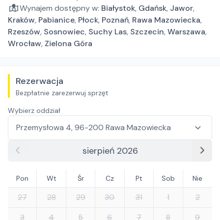
Wynajem dostępny w:
Białystok
,
Gdańsk
,
Jawor
,
Kraków
,
Pabianice
,
Płock
,
Poznań
,
Rawa Mazowiecka
,
Rzeszów
,
Sosnowiec
,
Suchy Las
,
Szczecin
,
Warszawa
,
Wrocław
,
Zielona Góra
Rezerwacja
Bezpłatnie zarezerwuj sprzęt
Wybierz oddział
sierpień 2026
Pon
Wt
Śr
Cz
Pt
Sob
Nie
27
28
29
30
31
1
2
3
4
5
6
7
8
9