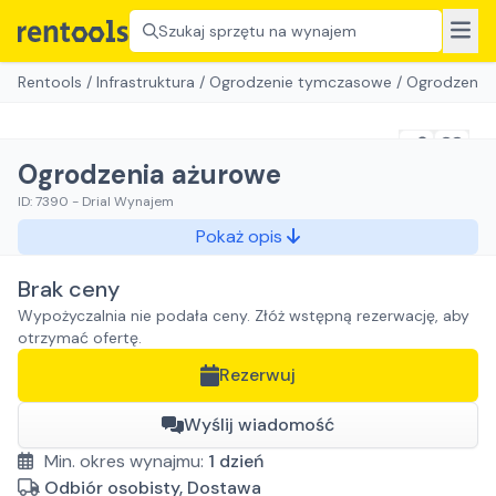
Szukaj sprzętu na wynajem
Rentools
/
Infrastruktura
/
Ogrodzenie tymczasowe
/
Ogrodzenia
Ogrodzenia ażurowe
ID:
7390
-
Drial Wynajem
Pokaż opis
Brak ceny
Wypożyczalnia nie podała ceny. Złóż wstępną rezerwację, aby
otrzymać ofertę.
Rezerwuj
Wyślij wiadomość
Min. okres wynajmu:
1
dzień
Odbiór osobisty, Dostawa