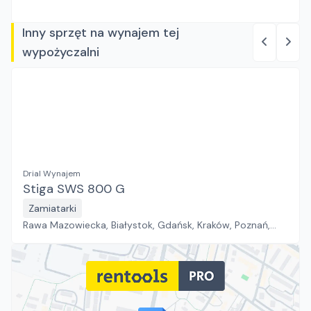
Inny sprzęt na wynajem tej
wypożyczalni
Drial Wynajem
Stiga SWS 800 G
Zamiatarki
Rawa Mazowiecka, Białystok, Gdańsk, Kraków, Poznań,
Rzeszów, Sosnowiec, Szczecin, Warszawa, Wrocław,
Płock, Jawor, Pabianice, Suchy Las, Zielona Góra