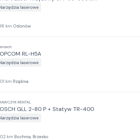
Narzędzia laserowe
98
km
Odonów
entech
OPCOM RL-H5A
Narzędzia laserowe
101
km
Rząśnia
RAWCZYK RENTAL
OSCH GLL 2-80 P + Statyw TR-400
Narzędzia laserowe
102
km
Bochnia, Brzesko