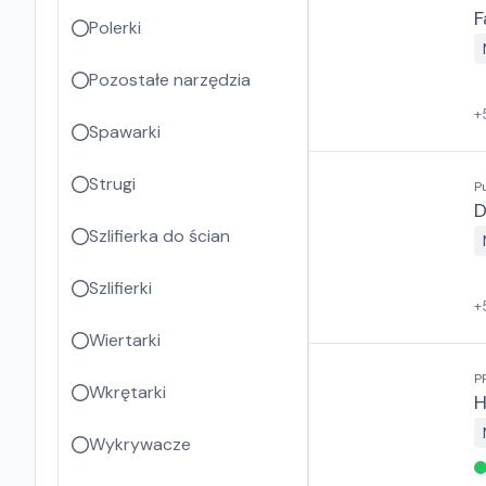
F
Polerki
Pozostałe narzędzia
+
Spawarki
Strugi
P
D
Szlifierka do ścian
Szlifierki
+
Wiertarki
P
Wkrętarki
H
Wykrywacze