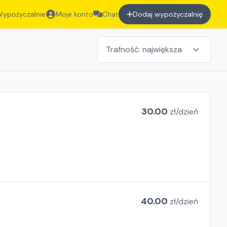
ypożyczalnie
Moje konto
Chat
Dodaj wypożyczalnię
30.00
zł/
dzień
40.00
zł/
dzień