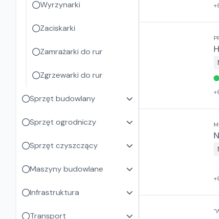
Wyrzynarki
+
Zaciskarki
P
H
Zamrażarki do rur
Zgrzewarki do rur
+
Sprzęt budowlany
Sprzęt ogrodniczy
M
N
Sprzęt czyszczący
Maszyny budowlane
+
Infrastruktura
"
Transport