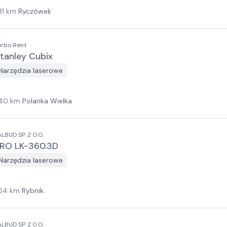
31
km
Ryczówek
urbo Rent
tanley Cubix
Narzędzia laserowe
40
km
Polanka Wielka
ALBUD SP. Z O.O.
RO LK-360.3D
Narzędzia laserowe
54
km
Rybnik
ALBUD SP. Z O.O.