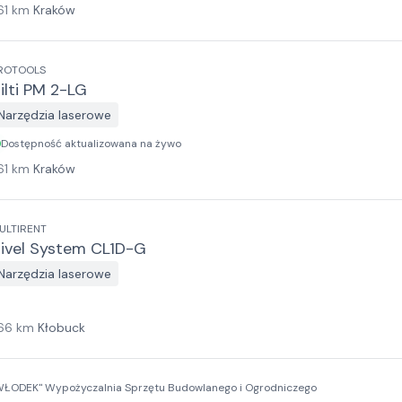
61
km
Kraków
ROTOOLS
ilti PM 2-LG
Narzędzia laserowe
Dostępność aktualizowana na żywo
61
km
Kraków
ULTIRENT
ivel System CL1D-G
Narzędzia laserowe
66
km
Kłobuck
WŁODEK" Wypożyczalnia Sprzętu Budowlanego i Ogrodniczego