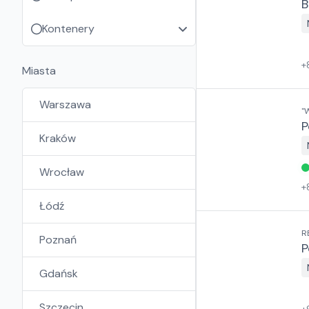
B
Kontenery
+
Miasta
Warszawa
"
P
Kraków
Wrocław
+
Łódź
R
Poznań
P
Gdańsk
Szczecin