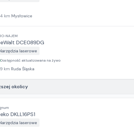
14
km
Mysłowice
RO-NAJEM
eWalt DCE089DG
Narzędzia laserowe
Dostępność aktualizowana na żywo
19
km
Ruda Śląska
ższej okolicy
ignum
eko DKLL16PS1
Narzędzia laserowe