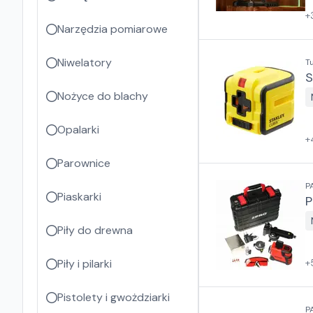
+
Narzędzia pomiarowe
Niwelatory
T
S
Nożyce do blachy
Opalarki
+
Parownice
P
Piaskarki
P
Piły do drewna
Piły i pilarki
+
Pistolety i gwożdziarki
P