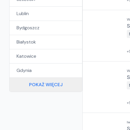
+
Lublin
W
S
Bydgoszcz
Białystok
+
Katowice
Gdynia
W
S
POKAŻ WIĘCEJ
+
I
S