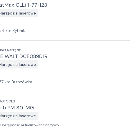
atMax CLLi 1-77-123
Narzędzia laserowe
54
km
Rybnik
unkt Narzędzi
E WALT DCE089D1R
Narzędzia laserowe
57
km
Brzozówka
ROTOOLS
ilti PM 30-MG
Narzędzia laserowe
Dostępność aktualizowana na żywo