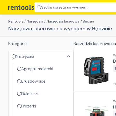
Szukaj sprzętu na wynajem
Rentools
/
Narzędzia
/
Narzędzia laserowe
/
Będzin
Narzędzia laserowe na wynajem w Będzinie
Kategorie
Narzędzia laserowe
na
W
Narzędzia
B
Agregat malarski
Bruzdownice
+
Dalmierze
W
Frezarki
H