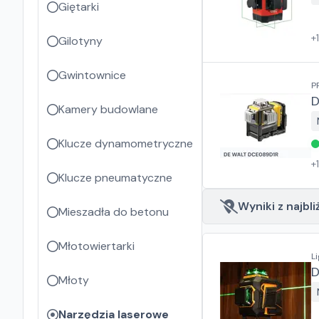
Giętarki
+
Gilotyny
Gwintownice
P
D
Kamery budowlane
Klucze dynamometryczne
+
Klucze pneumatyczne
Wyniki z najbli
Mieszadła do betonu
Młotowiertarki
L
D
Młoty
Narzędzia laserowe