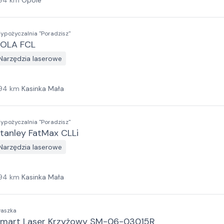
94
km
Opole
ypożyczalnia "Poradzisz"
OLA FCL
Narzędzia laserowe
94
km
Kasinka Mała
ypożyczalnia "Poradzisz"
tanley FatMax CLLi
Narzędzia laserowe
94
km
Kasinka Mała
waszka
mart Laser Krzyżowy SM-06-03015R