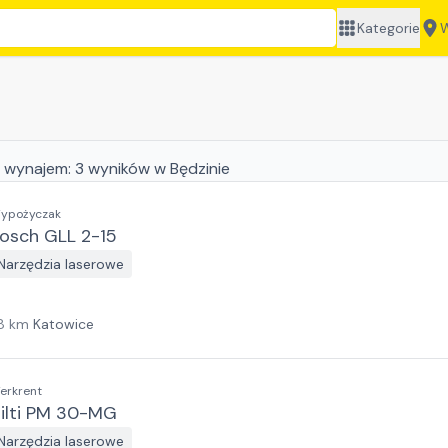
Kategorie
W
 wynajem:
3
wyników
w Będzinie
ypożyczak
osch GLL 2-15
Narzędzia laserowe
8
km
Katowice
erkrent
ilti PM 30-MG
Narzędzia laserowe