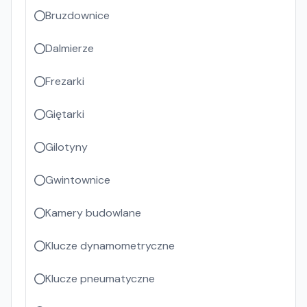
Bruzdownice
Dalmierze
Frezarki
Giętarki
Gilotyny
Gwintownice
Kamery budowlane
Klucze dynamometryczne
Klucze pneumatyczne