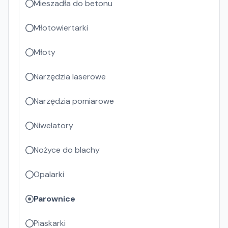
Mieszadła do betonu
Młotowiertarki
Młoty
Narzędzia laserowe
Narzędzia pomiarowe
Niwelatory
Nożyce do blachy
Opalarki
Parownice
Piaskarki