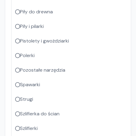
Piły do drewna
Piły i pilarki
Pistolety i gwożdziarki
Polerki
Pozostałe narzędzia
Spawarki
Strugi
Szlifierka do ścian
Szlifierki