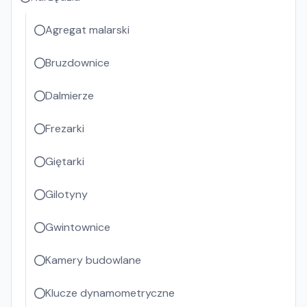
Agregat malarski
Bruzdownice
Dalmierze
Frezarki
Giętarki
Gilotyny
Gwintownice
Kamery budowlane
Klucze dynamometryczne