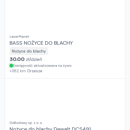
LaserPlanet
BASS NOŻYCE DO BLACHY
Nożyce do blachy
30.00
zł/
dzień
Dostępność aktualizowana na żywo
+
382
km
Orzesze
DoBudowy sp. z o. o.
Nożyce do blachy Dewalt DCS491