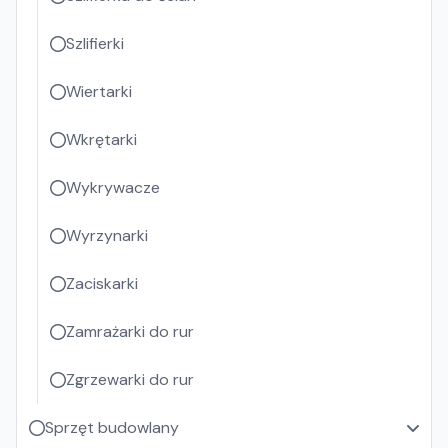
Szlifierki
Wiertarki
Wkrętarki
Wykrywacze
Wyrzynarki
Zaciskarki
Zamrażarki do rur
Zgrzewarki do rur
Sprzęt budowlany