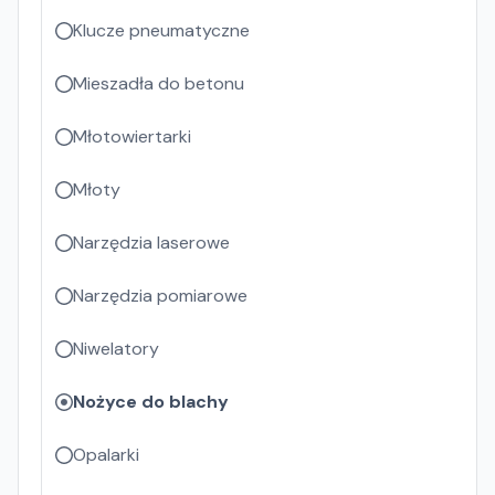
Klucze pneumatyczne
Mieszadła do betonu
Młotowiertarki
Młoty
Narzędzia laserowe
Narzędzia pomiarowe
Niwelatory
Nożyce do blachy
Opalarki