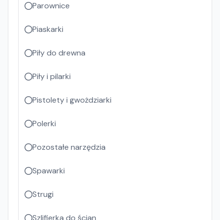
Parownice
Piaskarki
Piły do drewna
Piły i pilarki
Pistolety i gwożdziarki
Polerki
Pozostałe narzędzia
Spawarki
Strugi
Szlifierka do ścian