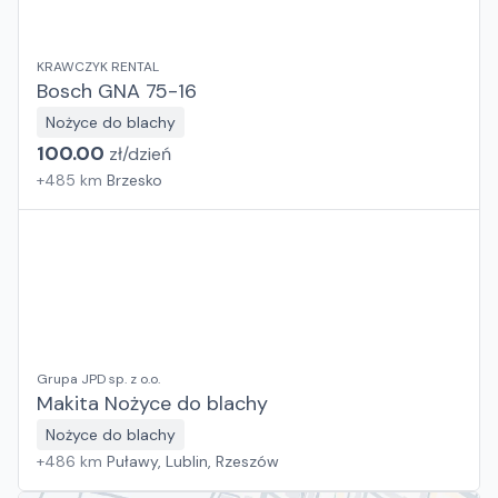
KRAWCZYK RENTAL
Bosch GNA 75-16
Nożyce do blachy
100.00
zł/
dzień
+
485
km
Brzesko
Grupa JPD sp. z o.o.
Makita Nożyce do blachy
Nożyce do blachy
+
486
km
Puławy, Lublin, Rzeszów