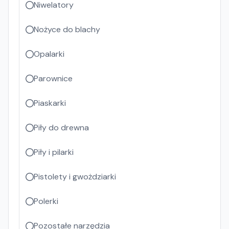
Niwelatory
Nożyce do blachy
Opalarki
Parownice
Piaskarki
Piły do drewna
Piły i pilarki
Pistolety i gwożdziarki
Polerki
Pozostałe narzędzia