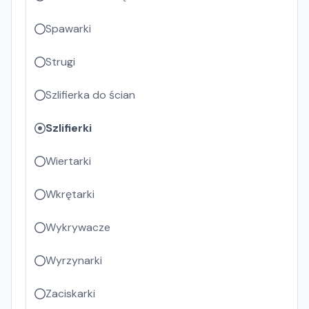
Spawarki
Strugi
Szlifierka do ścian
Szlifierki
Wiertarki
Wkrętarki
Wykrywacze
Wyrzynarki
Zaciskarki