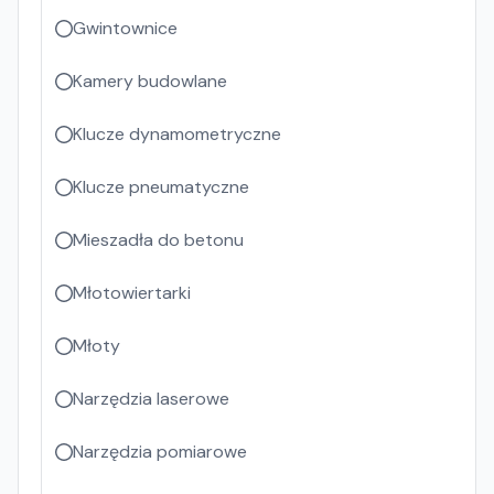
Gwintownice
Kamery budowlane
Klucze dynamometryczne
Klucze pneumatyczne
Mieszadła do betonu
Młotowiertarki
Młoty
Narzędzia laserowe
Narzędzia pomiarowe