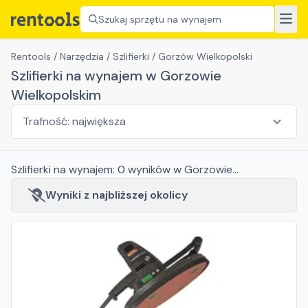
Szukaj sprzętu na wynajem
Rentools
/
Narzędzia
/
Szlifierki
/
Gorzów Wielkopolski
Szlifierki na wynajem w Gorzowie
Wielkopolskim
Szlifierki
na wynajem:
0
wyników
w Gorzowie
Wielkopolskim
Wyniki z najbliższej okolicy