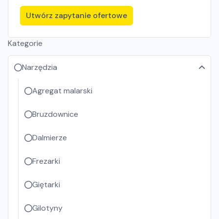
Utwórz zapytanie ofertowe
Kategorie
Narzędzia
Agregat malarski
Bruzdownice
Dalmierze
Frezarki
Giętarki
Gilotyny