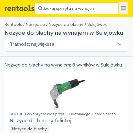
Szukaj sprzętu na wynajem
Rentools
/
Narzędzia
/
Nożyce do blachy
/
Sulejówek
Nożyce do blachy na wynajem w Sulejówku
Nożyce do blachy
na wynajem:
5
wyników
w Sulejówku
RENTBUD Wypożyczalnia Sprzętu Budowlanego ,Ogrodniczego i
Elektronarzędzi
Nożyce do blachy falistej
Nożyce do blachy