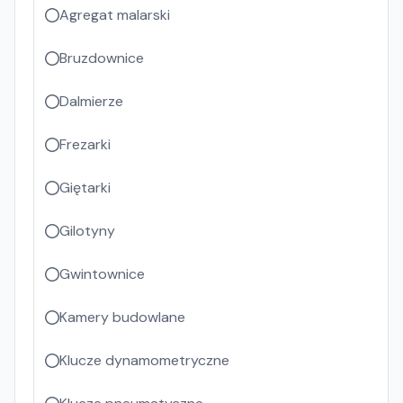
Agregat malarski
Bruzdownice
Dalmierze
Frezarki
Giętarki
Gilotyny
Gwintownice
Kamery budowlane
Klucze dynamometryczne