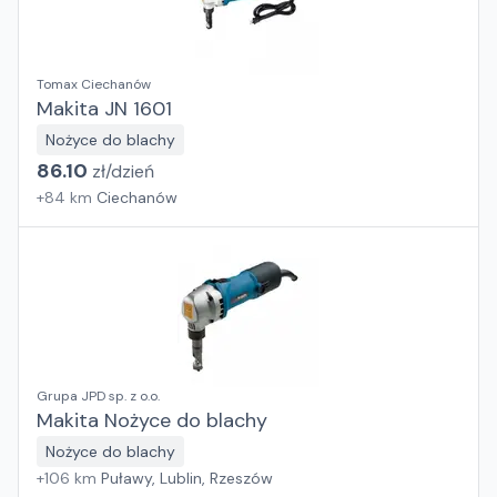
Tomax Ciechanów
Makita JN 1601
Nożyce do blachy
86.10
zł/
dzień
+
84
km
Ciechanów
Grupa JPD sp. z o.o.
Makita Nożyce do blachy
Nożyce do blachy
+
106
km
Puławy, Lublin, Rzeszów