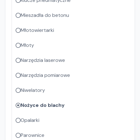
Klucze pneumatyczne
Mieszadła do betonu
Młotowiertarki
Młoty
Narzędzia laserowe
Narzędzia pomiarowe
Niwelatory
Nożyce do blachy
Opalarki
Parownice