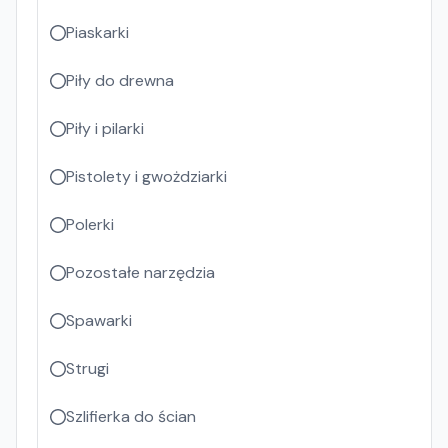
Piaskarki
Piły do drewna
Piły i pilarki
Pistolety i gwożdziarki
Polerki
Pozostałe narzędzia
Spawarki
Strugi
Szlifierka do ścian