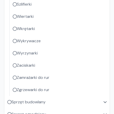
Szlifierki
Wiertarki
Wkrętarki
Wykrywacze
Wyrzynarki
Zaciskarki
Zamrażarki do rur
Zgrzewarki do rur
Sprzęt budowlany