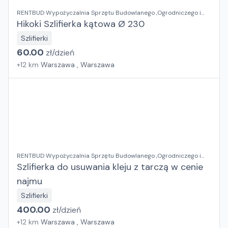
RENTBUD Wypożyczalnia Sprzętu Budowlanego ,Ogrodniczego i
Elektronarzędzi
Hikoki Szlifierka kątowa Ø 230
Szlifierki
60.00
zł/
dzień
+
12
km
Warszawa , Warszawa
RENTBUD Wypożyczalnia Sprzętu Budowlanego ,Ogrodniczego i
Elektronarzędzi
Szlifierka do usuwania kleju z tarczą w cenie
najmu
Szlifierki
400.00
zł/
dzień
+
12
km
Warszawa , Warszawa