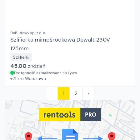
DoBudowy sp. z o. o.
Szlifierka mimośrodkowa Dewalt 230V
125mm
Szlifierki
45.00
zł/
dzień
Dostępność aktualizowana na żywo
+
21
km
Warszawa
‹
1
2
›