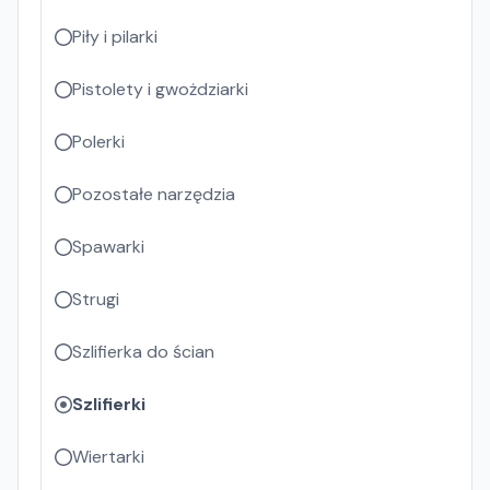
Piły i pilarki
Pistolety i gwożdziarki
Polerki
Pozostałe narzędzia
Spawarki
Strugi
Szlifierka do ścian
Szlifierki
Wiertarki