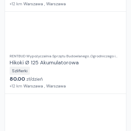
+
12
km
Warszawa , Warszawa
RENTBUD Wypożyczalnia Sprzętu Budowlanego ,Ogrodniczego i
Elektronarzędzi
Hikoki Ø 125 Akumulatorowa
Szlifierki
80.00
zł/
dzień
+
12
km
Warszawa , Warszawa