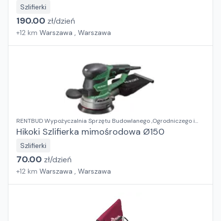
Szlifierki
190.00
zł/
dzień
+
12
km
Warszawa , Warszawa
RENTBUD Wypożyczalnia Sprzętu Budowlanego ,Ogrodniczego i
Elektronarzędzi
Hikoki Szlifierka mimośrodowa Ø150
Szlifierki
70.00
zł/
dzień
+
12
km
Warszawa , Warszawa