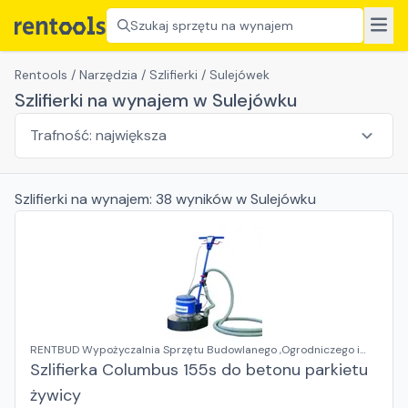
Szukaj sprzętu na wynajem
Rentools
/
Narzędzia
/
Szlifierki
/
Sulejówek
Szlifierki na wynajem w Sulejówku
Szlifierki
na wynajem:
38
wyników
w Sulejówku
RENTBUD Wypożyczalnia Sprzętu Budowlanego ,Ogrodniczego i
Elektronarzędzi
Szlifierka Columbus 155s do betonu parkietu
żywicy