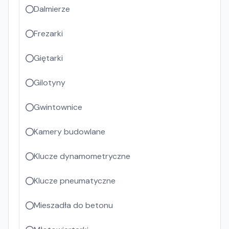
Dalmierze
Frezarki
Giętarki
Gilotyny
Gwintownice
Kamery budowlane
Klucze dynamometryczne
Klucze pneumatyczne
Mieszadła do betonu