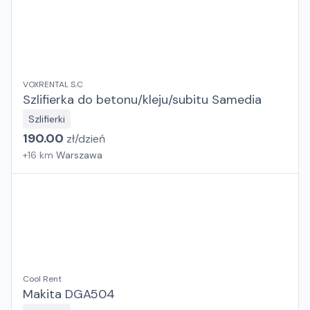
VOXRENTAL S.C
Szlifierka do betonu/kleju/subitu Samedia
Szlifierki
190.00
zł/
dzień
+
16
km
Warszawa
Cool Rent
Makita DGA504