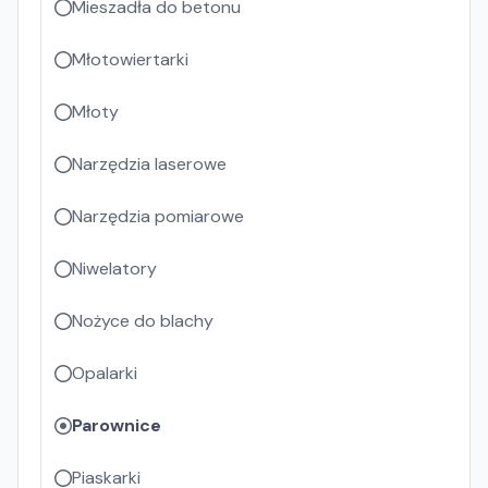
Mieszadła do betonu
Młotowiertarki
Młoty
Narzędzia laserowe
Narzędzia pomiarowe
Niwelatory
Nożyce do blachy
Opalarki
Parownice
Piaskarki