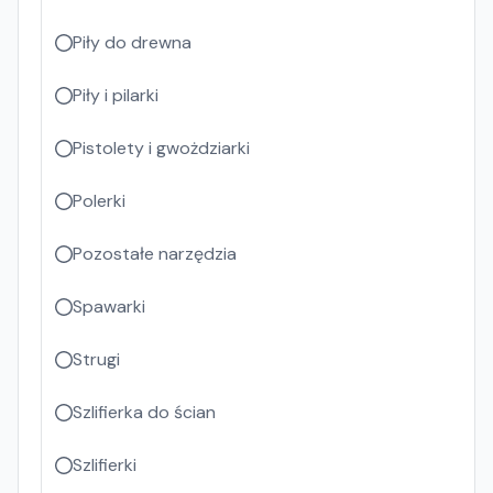
Piły do drewna
Piły i pilarki
Pistolety i gwożdziarki
Polerki
Pozostałe narzędzia
Spawarki
Strugi
Szlifierka do ścian
Szlifierki