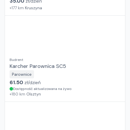
35.00
zł/
dzień
+
177
km
Kruszyna
Budrent
Karcher Parownica SC5
Parownice
61.50
zł/
dzień
Dostępność aktualizowana na żywo
+
180
km
Olsztyn