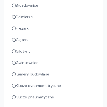
Bruzdownice
Dalmierze
Frezarki
Giętarki
Gilotyny
Gwintownice
Kamery budowlane
Klucze dynamometryczne
Klucze pneumatyczne