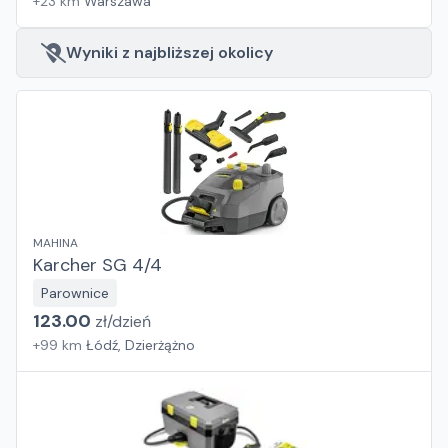
+
23
km
Warszawa
Wyniki z najbliższej okolicy
MAHINA
Karcher SG 4/4
Parownice
123.00
zł/
dzień
+
99
km
Łódź, Dzierżążno