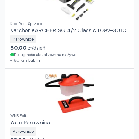
Kool Rent Sp. z o.o.
Karcher KARCHER SG 4/2 Classic 1.092-301.0
Parownice
80.00
zł/
dzień
Dostępność aktualizowana na żywo
+
160
km
Lublin
WNB Folta
Yato Parownica
Parownice