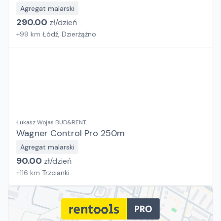
Agregat malarski
290.00
zł/
dzień
+
99
km
Łódź, Dzierżążno
Łukasz Wojas BUD&RENT
Wagner Control Pro 250m
Agregat malarski
90.00
zł/
dzień
+
116
km
Trzcianki