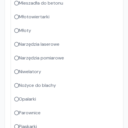
Mieszadła do betonu
Młotowiertarki
Młoty
Narzędzia laserowe
Narzędzia pomiarowe
Niwelatory
Nożyce do blachy
Opalarki
Parownice
Piaskarki