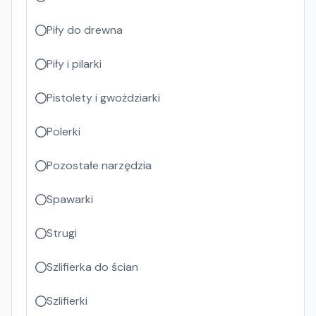
Piły do drewna
Piły i pilarki
Pistolety i gwożdziarki
Polerki
Pozostałe narzędzia
Spawarki
Strugi
Szlifierka do ścian
Szlifierki