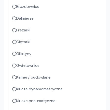
Bruzdownice
Dalmierze
Frezarki
Giętarki
Gilotyny
Gwintownice
Kamery budowlane
Klucze dynamometryczne
Klucze pneumatyczne