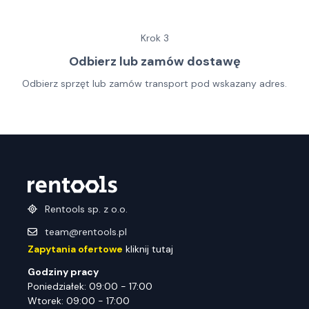
Krok
3
Odbierz lub zamów dostawę
Odbierz sprzęt lub zamów transport pod wskazany adres.
Rentools sp. z o.o.
team@rentools.pl
Zapytania ofertowe
kliknij tutaj
Godziny pracy
Poniedziałek: 09:00 - 17:00
Wtorek: 09:00 - 17:00