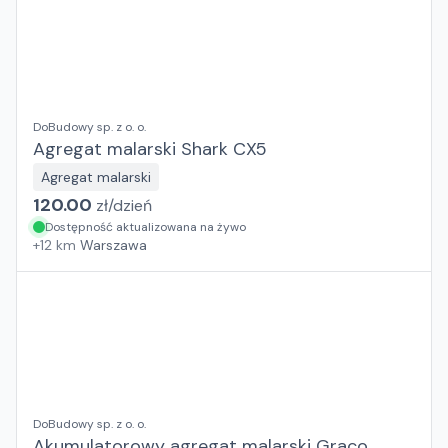
DoBudowy sp. z o. o.
Agregat malarski Shark CX5
Agregat malarski
120.00
zł/
dzień
Dostępność aktualizowana na żywo
+
12
km
Warszawa
DoBudowy sp. z o. o.
Akumulatorowy agregat malarski Graco