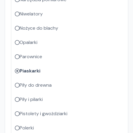
Niwelatory
Nożyce do blachy
Opalarki
Parownice
Piaskarki
Piły do drewna
Piły i pilarki
Pistolety i gwożdziarki
Polerki