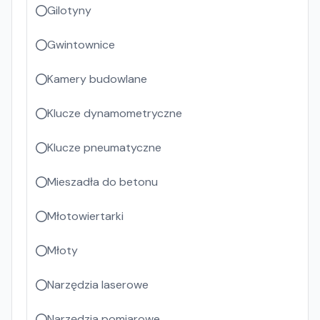
Gilotyny
Gwintownice
Kamery budowlane
Klucze dynamometryczne
Klucze pneumatyczne
Mieszadła do betonu
Młotowiertarki
Młoty
Narzędzia laserowe
Narzędzia pomiarowe