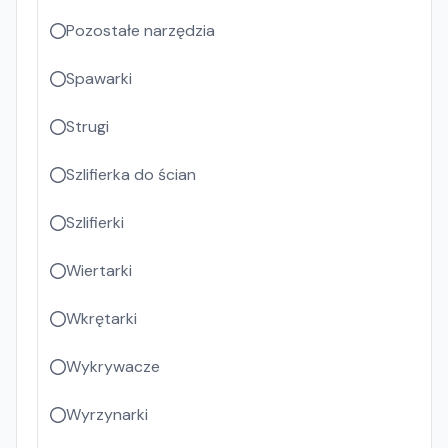
Pozostałe narzędzia
Spawarki
Strugi
Szlifierka do ścian
Szlifierki
Wiertarki
Wkrętarki
Wykrywacze
Wyrzynarki