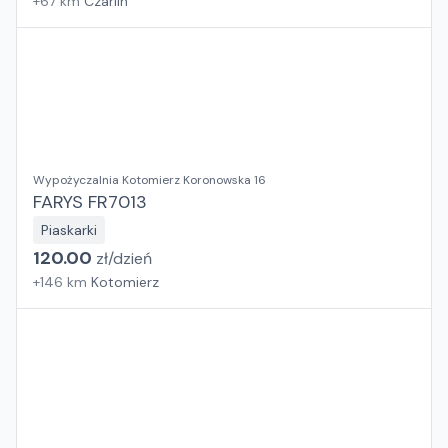
+
67
km
Czarlin
Wypożyczalnia Kotomierz Koronowska 16
FARYS FR7013
Piaskarki
120.00
zł/
dzień
+
146
km
Kotomierz