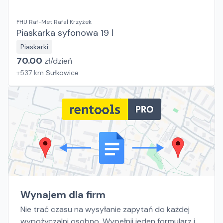
FHU Raf-Met Rafał Krzyżek
Piaskarka syfonowa 19 l
Piaskarki
70.00
zł/
dzień
+
537
km
Sułkowice
Wynajem dla firm
Nie trać czasu na wysyłanie zapytań do każdej
wypożyczalni osobno. Wypełnij jeden formularz i