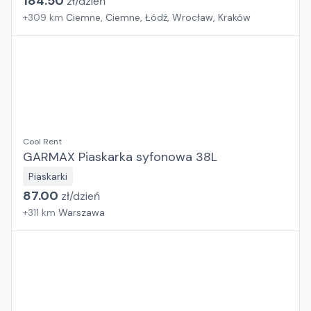
184.50
zł/
dzień
+
309
km
Ciemne, Ciemne, Łódź, Wrocław, Kraków
Cool Rent
GARMAX Piaskarka syfonowa 38L
Piaskarki
87.00
zł/
dzień
+
311
km
Warszawa