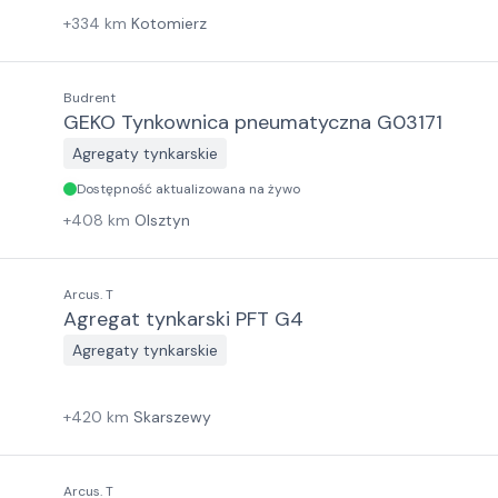
+
334
km
Kotomierz
Budrent
GEKO Tynkownica pneumatyczna G03171
Agregaty tynkarskie
Dostępność aktualizowana na żywo
+
408
km
Olsztyn
Arcus. T
Agregat tynkarski PFT G4
Agregaty tynkarskie
+
420
km
Skarszewy
Arcus. T