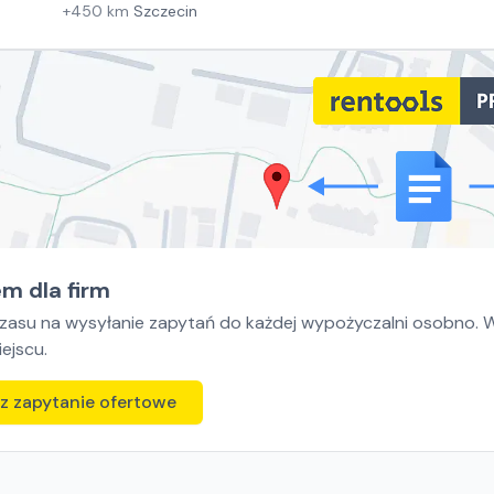
+
450
km
Szczecin
m dla firm
czasu na wysyłanie zapytań do każdej wypożyczalni osobno. Wy
ejscu.
z zapytanie ofertowe