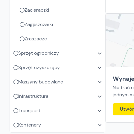
Zacieraczki
Zagęszczarki
Zraszacze
Sprzęt ogrodniczy
Sprzęt czyszczący
Wynaje
Maszyny budowlane
Nie trać 
jednym mi
Infrastruktura
Utwór
Transport
Kontenery