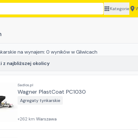
Kategorie
W
h
karskie
na wynajem:
0
wyników
w Gliwicach
 z najbliższej okolicy
Sadlos.pl
Wagner PlastCoat PC1030
Agregaty tynkarskie
+
262
km
Warszawa