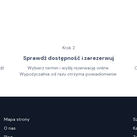
Krok
2
Sprawdź dostępność i zarezerwuj
dź
Wybierz termin i wyślij rezerwację online.
O
Wypożyczalnia od razu otrzyma powiadomienie.
Mapa strony
S
O nas
K