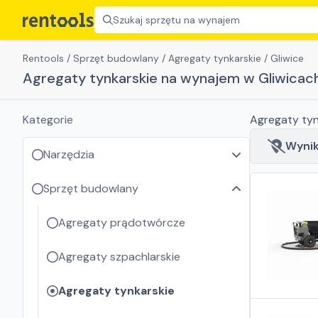
Szukaj sprzętu na wynajem
Rentools
/
Sprzęt budowlany
/
Agregaty tynkarskie
/
Gliwice
Agregaty tynkarskie na wynajem w Gliwicac
Kategorie
Agregaty tyn
Wyniki
Narzędzia
Sprzęt budowlany
Agregaty prądotwórcze
Agregaty szpachlarskie
Agregaty tynkarskie