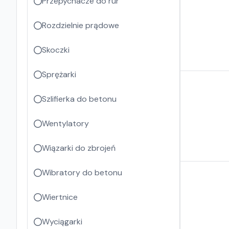
Przepychacze do rur
Rozdzielnie prądowe
Skoczki
Sprężarki
Szlifierka do betonu
Wentylatory
Wiązarki do zbrojeń
Wibratory do betonu
Wiertnice
Wyciągarki