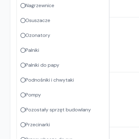
Nagrzewnice
Osuszacze
Ozonatory
Palniki
Palniki do papy
Podnośniki i chwytaki
Pompy
Pozostały sprzęt budowlany
Przecinarki