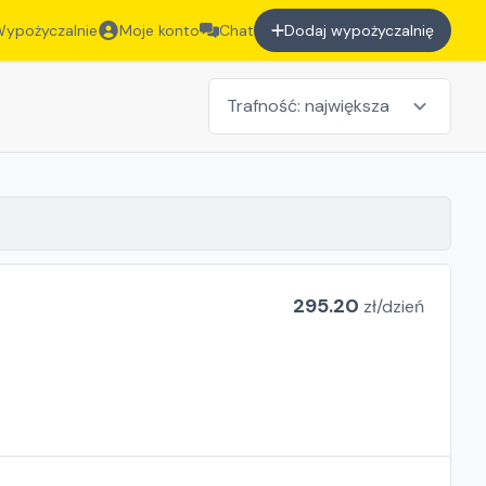
ypożyczalnie
Moje konto
Chat
Dodaj wypożyczalnię
295.20
zł/
dzień