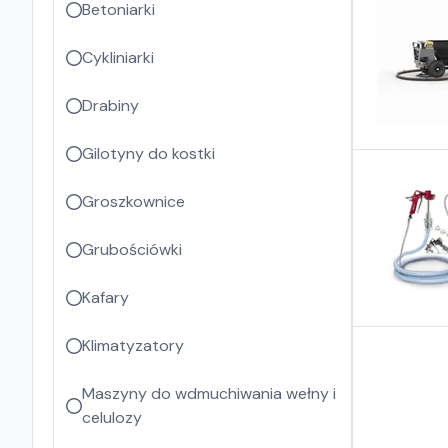
Betoniarki
Cykliniarki
Drabiny
Gilotyny do kostki
Groszkownice
Grubościówki
Kafary
Klimatyzatory
Maszyny do wdmuchiwania wełny i
celulozy