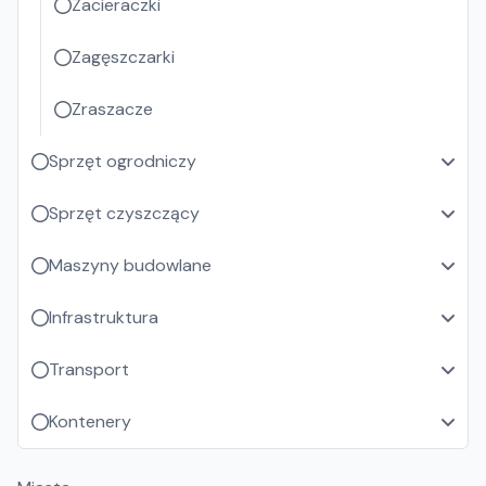
Zacieraczki
Zagęszczarki
Zraszacze
Sprzęt ogrodniczy
Sprzęt czyszczący
Maszyny budowlane
Infrastruktura
Transport
Kontenery