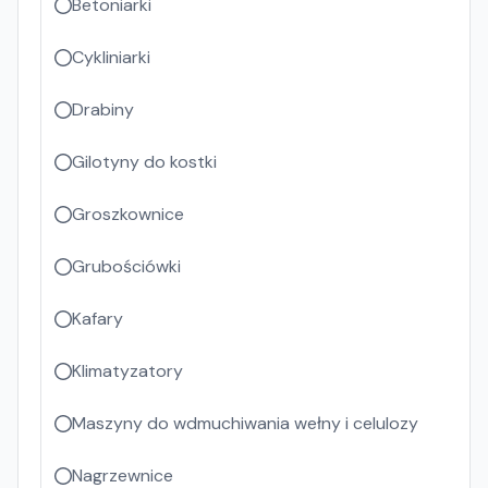
Betoniarki
Cykliniarki
Drabiny
Gilotyny do kostki
Groszkownice
Grubościówki
Kafary
Klimatyzatory
Maszyny do wdmuchiwania wełny i celulozy
Nagrzewnice