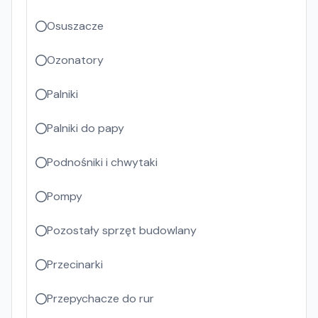
Osuszacze
Ozonatory
Palniki
Palniki do papy
Podnośniki i chwytaki
Pompy
Pozostały sprzęt budowlany
Przecinarki
Przepychacze do rur