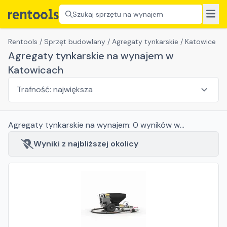
Szukaj sprzętu na wynajem
Rentools
/
Sprzęt budowlany
/
Agregaty tynkarskie
/
Katowice
Agregaty tynkarskie na wynajem w
Katowicach
Agregaty tynkarskie
na wynajem:
0
wyników
w
Katowicach
Wyniki z najbliższej okolicy