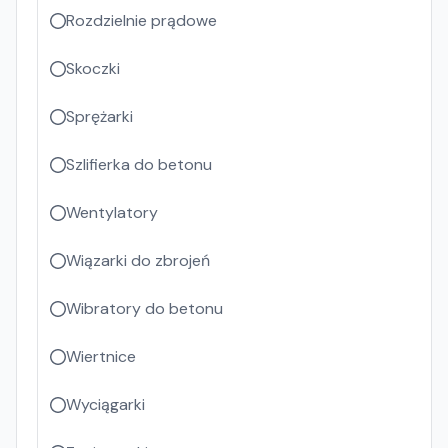
Rozdzielnie prądowe
Skoczki
Sprężarki
Szlifierka do betonu
Wentylatory
Wiązarki do zbrojeń
Wibratory do betonu
Wiertnice
Wyciągarki