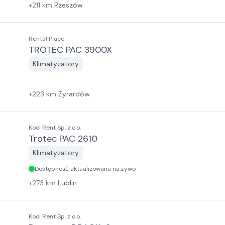
+
211
km
Rzeszów
Rental Place
TROTEC PAC 3900X
Klimatyzatory
+
223
km
Żyrardów
Kool Rent Sp. z o.o.
Trotec PAC 2610
Klimatyzatory
Dostępność aktualizowana na żywo
+
273
km
Lublin
Kool Rent Sp. z o.o.