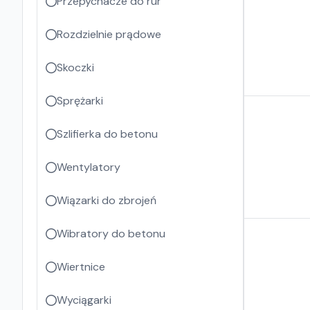
Przepychacze do rur
Rozdzielnie prądowe
Skoczki
Sprężarki
Szlifierka do betonu
Wentylatory
Wiązarki do zbrojeń
Wibratory do betonu
Wiertnice
Wyciągarki