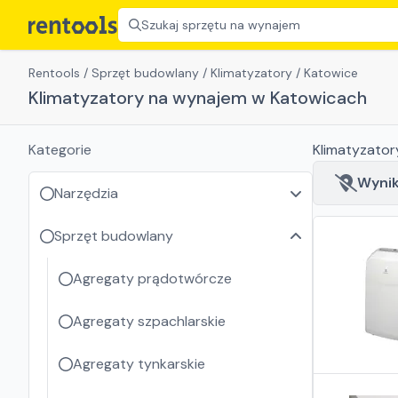
Szukaj sprzętu na wynajem
Rentools
/
Sprzęt budowlany
/
Klimatyzatory
/
Katowice
Klimatyzatory na wynajem w Katowicach
Kategorie
Klimatyzator
Wyniki
Narzędzia
Sprzęt budowlany
Agregaty prądotwórcze
Agregaty szpachlarskie
Agregaty tynkarskie