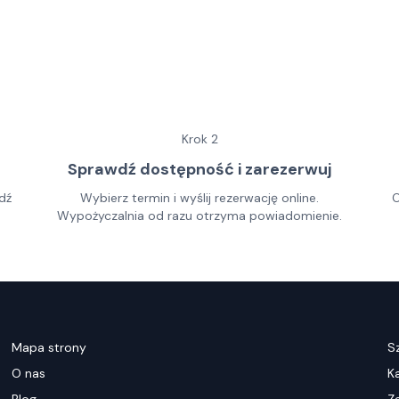
Krok
2
Sprawdź dostępność i zarezerwuj
dź
Wybierz termin i wyślij rezerwację online.
O
Wypożyczalnia od razu otrzyma powiadomienie.
Mapa strony
S
O nas
K