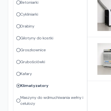
Betoniarki
Cykliniarki
Drabiny
Gilotyny do kostki
Groszkownice
Grubościówki
Kafary
Klimatyzatory
Maszyny do wdmuchiwania wełny i
celulozy