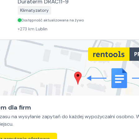
Duraterm DRAC11-9
Klimatyzatory
Dostępność aktualizowana na żywo
+
273
km
Lublin
m dla firm
czasu na wysyłanie zapytań do każdej wypożyczalni osobno. Wy
ejscu.
z zapytanie ofertowe