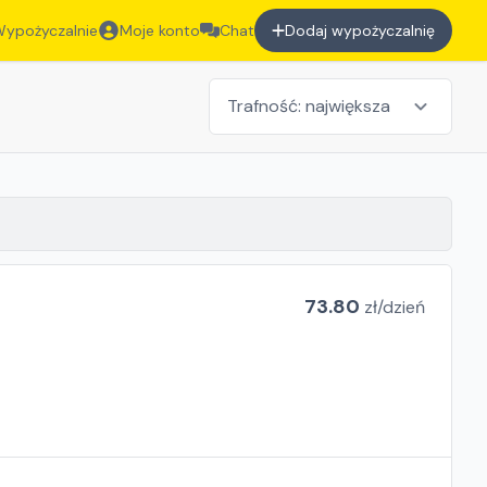
ypożyczalnie
Moje konto
Chat
Dodaj wypożyczalnię
73.80
zł/
dzień