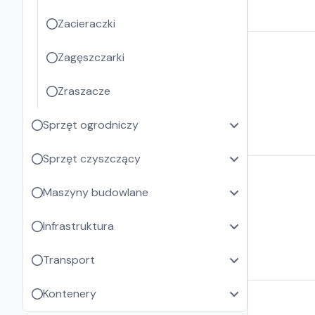
Zacieraczki
Zagęszczarki
Zraszacze
Sprzęt ogrodniczy
Sprzęt czyszczący
Maszyny budowlane
Infrastruktura
Transport
Kontenery