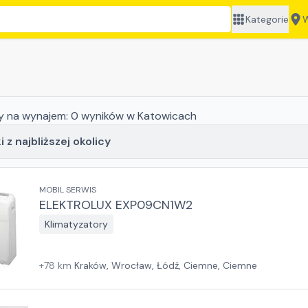
Kategorie
W
y
na wynajem:
0
wyników
w Katowicach
 z najbliższej okolicy
MOBIL SERWIS
ELEKTROLUX EXP09CN1W2
Klimatyzatory
+
78
km
Kraków, Wrocław, Łódź, Ciemne, Ciemne