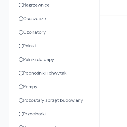
Nagrzewnice
Osuszacze
Ozonatory
Palniki
Palniki do papy
Podnośniki i chwytaki
Pompy
Pozostały sprzęt budowlany
Przecinarki