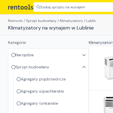
Szukaj sprzętu na wynajem
Rentools
/
Sprzęt budowlany
/
Klimatyzatory
/
Lublin
Klimatyzatory na wynajem w Lublinie
Kategorie
Klimatyzator
Narzędzia
Sprzęt budowlany
Agregaty prądotwórcze
Agregaty szpachlarskie
Agregaty tynkarskie