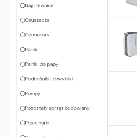
Nagrzewnice
Osuszacze
Ozonatory
Palniki
Palniki do papy
Podnośniki i chwytaki
Pompy
Pozostały sprzęt budowlany
Przecinarki