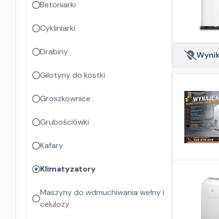
Betoniarki
Cykliniarki
Drabiny
Wyniki
Gilotyny do kostki
Groszkownice
Grubościówki
Kafary
Klimatyzatory
Maszyny do wdmuchiwania wełny i
celulozy