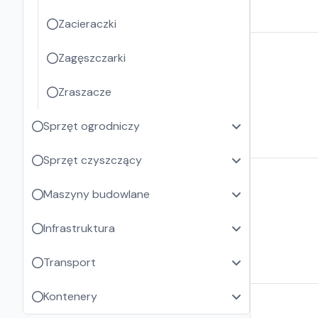
Zacieraczki
Zagęszczarki
Zraszacze
Sprzęt ogrodniczy
Sprzęt czyszczący
Maszyny budowlane
Infrastruktura
Transport
Kontenery