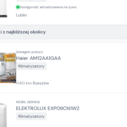
Dostępność aktualizowana na żywo
Lublin
 z najbliższej okolicy
Szwagier pożycz
Haier AM12AA1GAA
Klimatyzatory
+
140
km
Rzeszów
MOBIL SERWIS
ELEKTROLUX EXP09CN1W2
Klimatyzatory