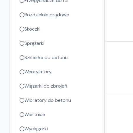
Przepychacze do rur
Rozdzielnie prądowe
Skoczki
Sprężarki
Szlifierka do betonu
Wentylatory
Wiązarki do zbrojeń
Wibratory do betonu
Wiertnice
Wyciągarki