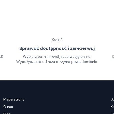
Krok
2
Sprawdź dostępność i zarezerwuj
dź
Wybierz termin i wyślij rezerwację online.
O
Wypożyczalnia od razu otrzyma powiadomienie.
Mapa strony
S
O nas
K