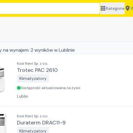
Kategorie
W
y
na wynajem:
2
wyników
w Lublinie
Kool Rent Sp. z o.o.
Trotec PAC 2610
Klimatyzatory
Dostępność aktualizowana na żywo
Lublin
Kool Rent Sp. z o.o.
Duraterm DRAC11-9
Klimatyzatory