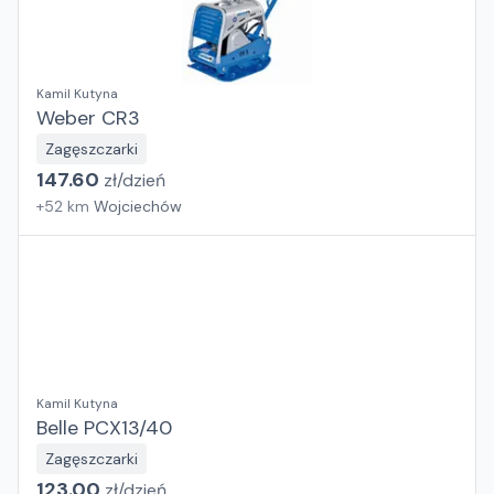
Kamil Kutyna
Weber CR3
Zagęszczarki
147.60
zł/
dzień
+
52
km
Wojciechów
Kamil Kutyna
Belle PCX13/40
Zagęszczarki
123.00
zł/
dzień