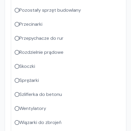
Pozostały sprzęt budowlany
Przecinarki
Przepychacze do rur
Rozdzielnie prądowe
Skoczki
Sprężarki
Szlifierka do betonu
Wentylatory
Wiązarki do zbrojeń