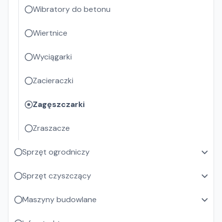
Wibratory do betonu
Wiertnice
Wyciągarki
Zacieraczki
Zagęszczarki
Zraszacze
Sprzęt ogrodniczy
Sprzęt czyszczący
Maszyny budowlane