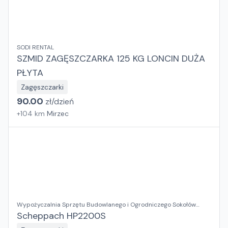
SODI RENTAL
SZMID ZAGĘSZCZARKA 125 KG LONCIN DUŻA
PŁYTA
Zagęszczarki
90.00
zł/
dzień
+
104
km
Mirzec
Wypożyczalnia Sprzętu Budowlanego i Ogrodniczego Sokołów
Małopolski
Scheppach HP2200S