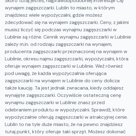
Skoro tutaj jesteś, najprawdopodobniej interesuje Cię
wynajem zagęszczarki. Lublin to miasto, w którym
znajdziesz wiele wypożyczalni, gdzie możesz
zdecydować się na wynajem zagęszczarki. Ceny, z jakimi
musisz liczyć się podczas wynajmu zagęszczarki w
Lublinie są różne. Cennik wynajmu zagęszczarki w Lublinie
zależy m.in. od rodzaju zagęszczarki na wynajem,
producenta zagęszczarki przeznaczonej na wynajem w
Lublinie, okresu najmu zagęszczarki, wypożyczalni, która
oferuje wynajem zagęszczarki w Lublinie. Weź również
pod uwagę, że każda wypożyczalnia oferująca
zagęszczarki na wynajem w Lublinie do ceny dolicza
także kaucję. Ta jest jednak zwracana, kiedy oddajesz
wynajęte zagęszczarki. Oczywiście ostateczną cenę
wynajmu zagęszczarki w Lublinie znasz przed
odebraniem produktu w wypożyczalni. Sprawdź, które
wypożyczalnie oferują zagęszczarki w atrakcyjnej cenie.
Lublin to na tyle duże miasto, że na pewno znajdziesz
tutaj punkt, który oferuje taki sprzęt. Możesz dokonać