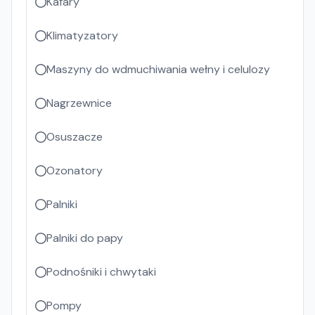
Kafary
Klimatyzatory
Maszyny do wdmuchiwania wełny i celulozy
Nagrzewnice
Osuszacze
Ozonatory
Palniki
Palniki do papy
Podnośniki i chwytaki
Pompy