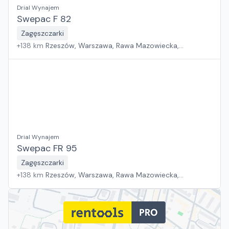
Drial Wynajem
Swepac F 82
Zagęszczarki
+
138
km
Rzeszów, Warszawa, Rawa Mazowiecka,
Białystok, Pabianice, Kraków, Płock, Sosnowiec, Wrocław,
Poznań, Suchy Las, Gdańsk, Jawor, Zielona Góra, Szczecin
Drial Wynajem
Swepac FR 95
Zagęszczarki
+
138
km
Rzeszów, Warszawa, Rawa Mazowiecka,
Białystok, Pabianice, Kraków, Płock, Sosnowiec, Wrocław,
Poznań, Suchy Las, Gdańsk, Jawor, Zielona Góra, Szczecin