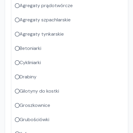
Agregaty prądotwórcze
Agregaty szpachlarskie
Agregaty tynkarskie
Betoniarki
Cykliniarki
Drabiny
Gilotyny do kostki
Groszkownice
Grubościówki