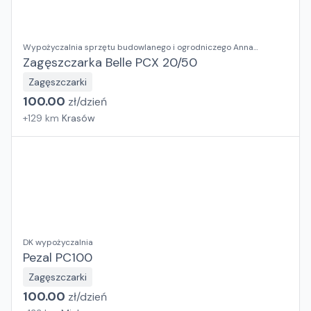
Wypożyczalnia sprzętu budowlanego i ogrodniczego Anna
Kosieradzka
Zagęszczarka Belle PCX 20/50
Zagęszczarki
100.00
zł/
dzień
+
129
km
Krasów
DK wypożyczalnia
Pezal PC100
Zagęszczarki
100.00
zł/
dzień