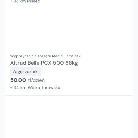
+
133
km
Mielec
Wypożyczalnia sprzętu Maciej Jałosiński
Altrad Belle PCX 500 88kg
Zagęszczarki
50.00
zł/
dzień
+
134
km
Wólka Turowska