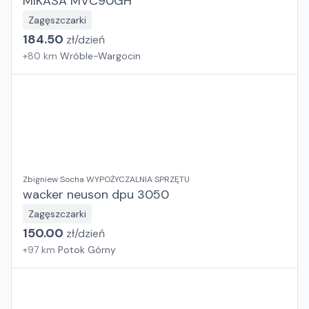
MIKASA MVC90GH
Zagęszczarki
184.50
zł/
dzień
+
80
km
Wróble-Wargocin
Zbigniew Socha WYPOŻYCZALNIA SPRZĘTU
wacker neuson dpu 3050
Zagęszczarki
150.00
zł/
dzień
+
97
km
Potok Górny