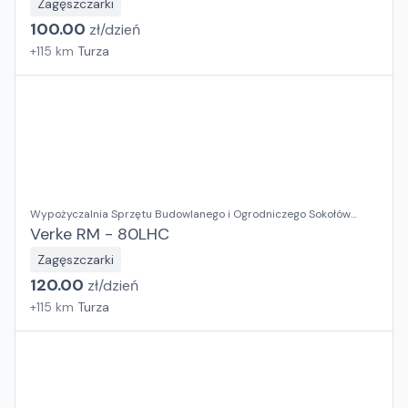
Zagęszczarki
100.00
zł/
dzień
+
115
km
Turza
Wypożyczalnia Sprzętu Budowlanego i Ogrodniczego Sokołów
Małopolski
Verke RM - 80LHC
Zagęszczarki
120.00
zł/
dzień
+
115
km
Turza