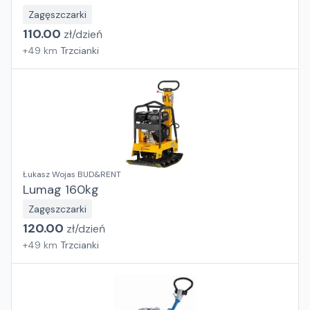
Zagęszczarki
110.00
zł/
dzień
+
49
km
Trzcianki
Łukasz Wojas BUD&RENT
Lumag 160kg
Zagęszczarki
120.00
zł/
dzień
+
49
km
Trzcianki