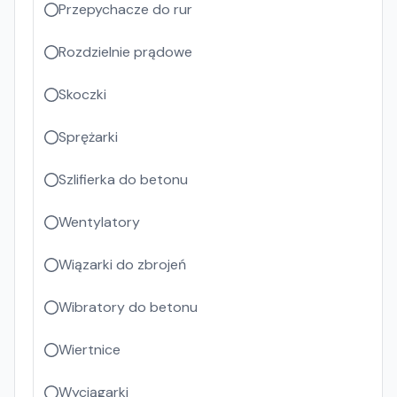
Przepychacze do rur
Rozdzielnie prądowe
Skoczki
Sprężarki
Szlifierka do betonu
Wentylatory
Wiązarki do zbrojeń
Wibratory do betonu
Wiertnice
Wyciągarki