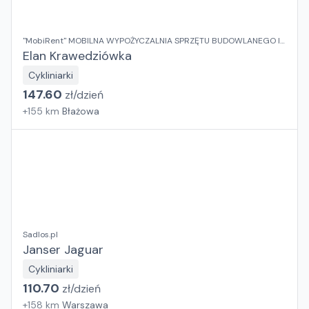
"MobiRent" MOBILNA WYPOŻYCZALNIA SPRZĘTU BUDOWLANEGO I
OGRODOWEGO Jaroslaw Rybka
Elan Krawedziówka
Cykliniarki
147.60
zł/
dzień
+
155
km
Błażowa
Sadlos.pl
Janser Jaguar
Cykliniarki
110.70
zł/
dzień
+
158
km
Warszawa