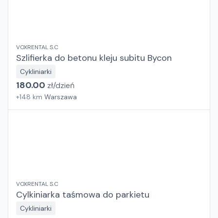
VOXRENTAL S.C
Szlifierka do betonu kleju subitu Bycon
Cykliniarki
180.00
zł/
dzień
+
148
km
Warszawa
VOXRENTAL S.C
Cylkiniarka taśmowa do parkietu
Cykliniarki