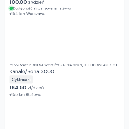
100.00
zł/
dzień
Dostępność aktualizowana na żywo
+
154
km
Warszawa
"MobiRent" MOBILNA WYPOŻYCZALNIA SPRZĘTU BUDOWLANEGO I
OGRODOWEGO Jaroslaw Rybka
Kanale/Bona 3000
Cykliniarki
184.50
zł/
dzień
+
155
km
Błażowa