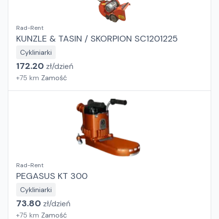
Rad-Rent
KUNZLE & TASIN / SKORPION SC1201225
Cykliniarki
172.20
zł/
dzień
+
75
km
Zamość
Rad-Rent
PEGASUS KT 300
Cykliniarki
73.80
zł/
dzień
+
75
km
Zamość