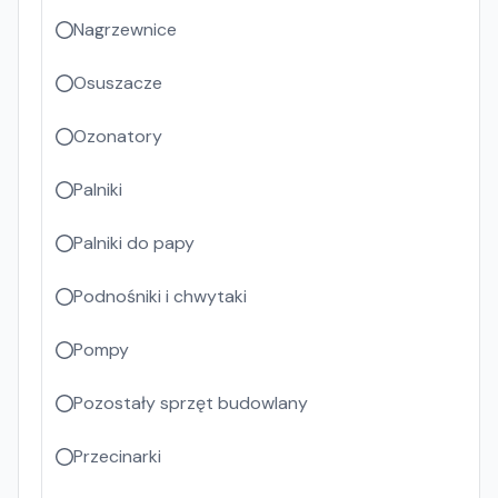
Nagrzewnice
Osuszacze
Ozonatory
Palniki
Palniki do papy
Podnośniki i chwytaki
Pompy
Pozostały sprzęt budowlany
Przecinarki