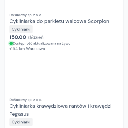
DoBudowy sp. z o. o.
Cykliniarka do parkietu walcowa Scorpion
Cykliniarki
150.00
zł/
dzień
Dostępność aktualizowana na żywo
+
154
km
Warszawa
DoBudowy sp. z o. o.
Cykliniarka krawędziowa rantów i krawędzi
Pegasus
Cykliniarki