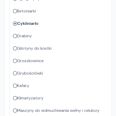
Betoniarki
Cykliniarki
Drabiny
Gilotyny do kostki
Groszkownice
Grubościówki
Kafary
Klimatyzatory
Maszyny do wdmuchiwania wełny i celulozy