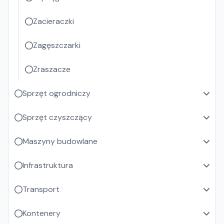
Zacieraczki
Zagęszczarki
Zraszacze
Sprzęt ogrodniczy
Sprzęt czyszczący
Maszyny budowlane
Infrastruktura
Transport
Kontenery