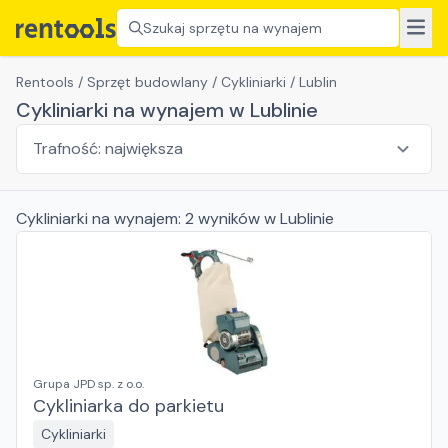
Szukaj sprzętu na wynajem
Rentools
/
Sprzęt budowlany
/
Cykliniarki
/
Lublin
Cykliniarki na wynajem w Lublinie
Cykliniarki
na wynajem:
2
wyników
w Lublinie
Grupa JPD sp. z o.o.
Cykliniarka do parkietu
Cykliniarki