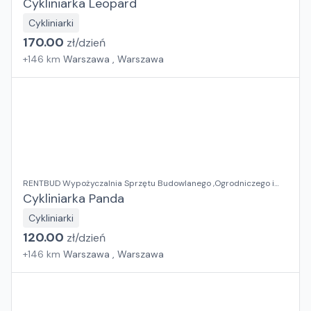
Cykliniarka Leopard
Cykliniarki
170.00
zł/
dzień
+
146
km
Warszawa , Warszawa
RENTBUD Wypożyczalnia Sprzętu Budowlanego ,Ogrodniczego i
Elektronarzędzi
Cykliniarka Panda
Cykliniarki
120.00
zł/
dzień
+
146
km
Warszawa , Warszawa