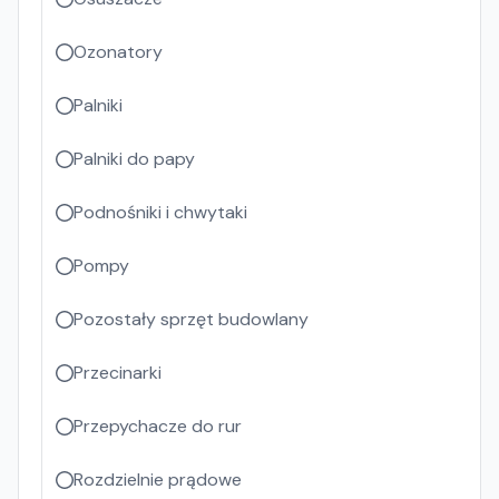
Ozonatory
Palniki
Palniki do papy
Podnośniki i chwytaki
Pompy
Pozostały sprzęt budowlany
Przecinarki
Przepychacze do rur
Rozdzielnie prądowe