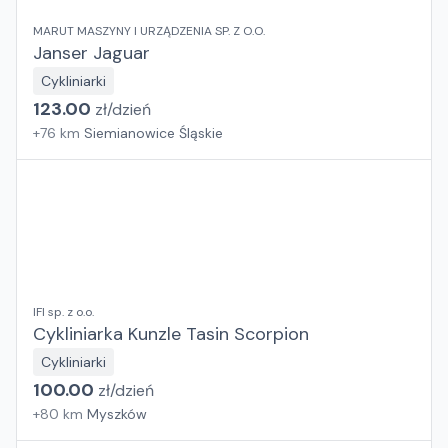
MARUT MASZYNY I URZĄDZENIA SP. Z O.O.
Janser Jaguar
Cykliniarki
123.00
zł/
dzień
+
76
km
Siemianowice Śląskie
IFI sp. z o.o.
Cykliniarka Kunzle Tasin Scorpion
Cykliniarki
100.00
zł/
dzień
+
80
km
Myszków