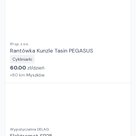
IFI sp. z o.o.
Rantówka Kunzle Tasin PEGASUS
Cykliniarki
60.00
zł/
dzień
+
80
km
Myszków
Wypożyczalnia DELAG