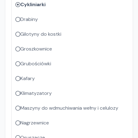
Cykliniarki
Drabiny
Gilotyny do kostki
Groszkownice
Grubościówki
Kafary
Klimatyzatory
Maszyny do wdmuchiwania wełny i celulozy
Nagrzewnice
Osuszacze