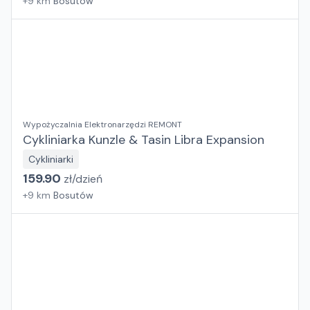
+
9
km
Bosutów
Wypożyczalnia Elektronarzędzi REMONT
Cykliniarka Kunzle & Tasin Libra Expansion
Cykliniarki
159.90
zł/
dzień
+
9
km
Bosutów