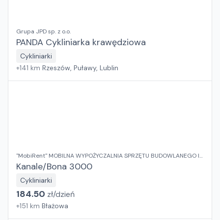
Grupa JPD sp. z o.o.
PANDA Cykliniarka krawędziowa
Cykliniarki
+
141
km
Rzeszów, Puławy, Lublin
"MobiRent" MOBILNA WYPOŻYCZALNIA SPRZĘTU BUDOWLANEGO I
OGRODOWEGO Jaroslaw Rybka
Kanale/Bona 3000
Cykliniarki
184.50
zł/
dzień
+
151
km
Błażowa