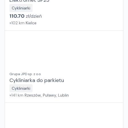
Elektromet SP25
Cykliniarki
110.70
zł/
dzień
+
102
km
Kielce
Grupa JPD sp. z o.o.
Cykliniarka do parkietu
Cykliniarki
+
141
km
Rzeszów, Puławy, Lublin