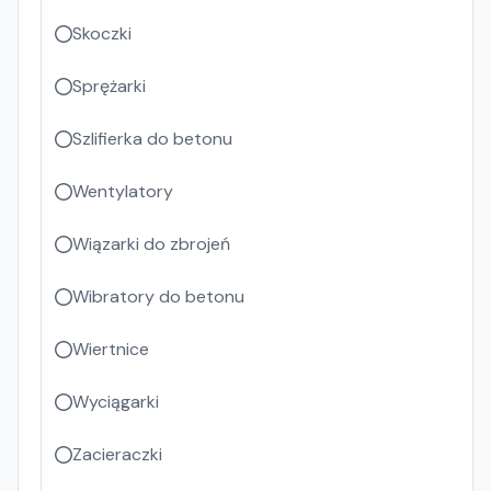
Skoczki
Sprężarki
Szlifierka do betonu
Wentylatory
Wiązarki do zbrojeń
Wibratory do betonu
Wiertnice
Wyciągarki
Zacieraczki