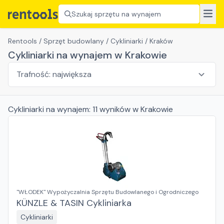
Szukaj sprzętu na wynajem
Rentools
/
Sprzęt budowlany
/
Cykliniarki
/
Kraków
Cykliniarki na wynajem w Krakowie
Cykliniarki
na wynajem:
11
wyników
w Krakowie
"WŁODEK" Wypożyczalnia Sprzętu Budowlanego i Ogrodniczego
KÜNZLE & TASIN Cykliniarka
Cykliniarki