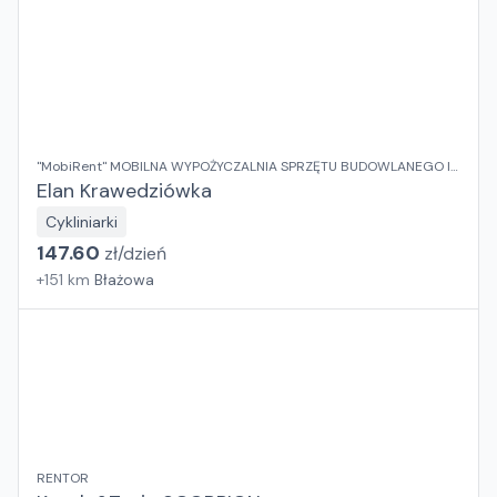
"MobiRent" MOBILNA WYPOŻYCZALNIA SPRZĘTU BUDOWLANEGO I
OGRODOWEGO Jaroslaw Rybka
Elan Krawedziówka
Cykliniarki
147.60
zł/
dzień
+
151
km
Błażowa
RENTOR